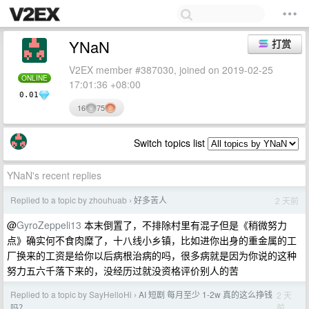
YNaN
打赏
V2EX member #387030, joined on 2019-02-25
ONLINE
17:01:36 +08:00
0.01
16
75
Switch topics list
YNaN's recent replies
Replied to a topic by zhouhuab
好多苦人
2 天前
›
@
GyroZeppeli13
本末倒置了，不排除村里有混子但是《稍微努力
点》确实何不食肉糜了，十八线小乡镇，比如进你出身的重金属的工
厂换来的工资是给你以后病根治病的吗，很多病就是因为你说的这种
努力五六千落下来的，没经历过就没资格评价别人的苦
Replied to a topic by SayHelloHi
AI 短剧 每月至少 1-2w 真的这么挣钱
2 天
›
前
吗？