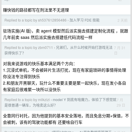
赚快钱的路径都写在刑法里不无道理
Replied to a topic by sh537612856486
加入学习 FDE 技能
2 天前
›
驻场实施(AI 版)，卖 agent 模型然后派实施去搭建定制化流程 ，就跟
几年前卖 saas 然后派实施去搭建低代码流程一样
Replied to a topic by zbm0711
兄弟们，从什么时候开始打游戏无法
7 月 31
›
日
获得快乐了？
对我来说游戏的快乐基本满足两个方向：
1.沉浸式单机，不会被碎片生活打扰，现在有家庭琐碎的事情得处理
你没法专注得到快乐
2.和朋友开黑聊天，玩什么不重要主要是聚一起快乐，现在发小各自
有家庭后很难聚一块所以没快乐
Replied to a topic by milkzizi
model Y 到底有啥魔力，体验了下感觉就
7 月
›
29 日
是很普通一辆车，为啥卖这么好？
全靠同行衬托，因为他提到的基本安全落地，而且免息分期+保值，不
会被刺，该有的驾驶功能都有 还要啥自行车