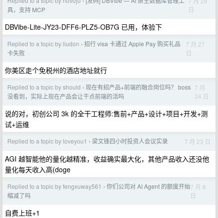
Replied to a topic by novojo
[发码] DBVibe — AI 原生数据库管理工
7 月 29
›
日
具，支持 MCP
DBVibe-Lite-JY23-DFF6-PLZ5-OB7G 已用，体验下
Replied to a topic by liudon
招行 visa 卡通过 Apple Pay 购买礼品
7 月 27
›
日
卡失败
你美区走个免税州的酒店地址就行
Replied to a topic by should
现在有招产品+前端的融合岗位吗？ boss
7 月
›
24 日
没看到，实际上现在产品会让干点前端的活吗
说的对，初创公司 3k 的全干工程师:售前+产品+设计+项目+开发+测
试+运维
Replied to a topic by loveyou1
梁文锋四小时投资人会议实录
7 月 23 日
›
AGI 越智能他的量化越精准，收益确实最大化，其他产品收入还没他
量化每天收入高(doge
Replied to a topic by fengxuway561
你们公司对 AI Agent 的额度开始
7 月 8
›
日
缩减了吗
自费上班+1