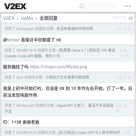
V2EX
UpMo
全部回复
回复总数
22
›
›
回复了 larongryan 创建的主题
有没有靠谱的中转站啊
7 月 23 日
›
@
lemayi
直接对半砍额度了 nb
回复了 l534891619 创建的主题
[免费蹬 Opus 4.7 ] 回帖送 100 美金
6 月
›
11 日
Claude Code API 额度，限时 3 天
服务器挂了吗
https://i.imgur.com/NIvxivj.png
回复了 cjun 创建的主题
小朋友打生长激素问题请教
5 月 21 日
›
我是上初中开始打的，应该是 09 到 10 年作左右开始，打了一年。目
前没发现啥副作用
回复了 WinterLord 创建的主题
HyperAPI 又来了，废话不多说直接
5 月 20
›
日
开送
ID：1138 谢谢老板
回复了 l534891619 创建的主题
[压力测试] Codex GPT-5.5 新中转站开
5 月
›