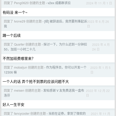
回复了 Peng0620 创建的主题
v2ex 成都群求拉
2024 年 11 月 1 日
›
有码没 来一个~
回复了 Ivone29 创建的主题
[续] 被辞退后，竟然要刑事起诉
2023 年 6 月 26
›
日
我
蹲一个后续
回复了 Quarter 创建的主题
探讨一下，为什么迟到一分钟扣
2023 年 4 月
›
24 日
50，加班一小时二十几
不然加班费哪里来？
回复了 mobaijun 创建的主题
作为程序员，你可以开发一个
2023 年 1 月 5
›
日
12306 嘛
一个人的话 弄个抢不到票的应该问题不大
回复了 meisen 创建的主题
发帖感谢 V 友免费送我一盒布
2022 年 12 月 22
›
日
洛芬
好人一生平安
回复了 fancycoder 创建的主题
当前在证券，拿到了微软的
2021 年 11 月
›