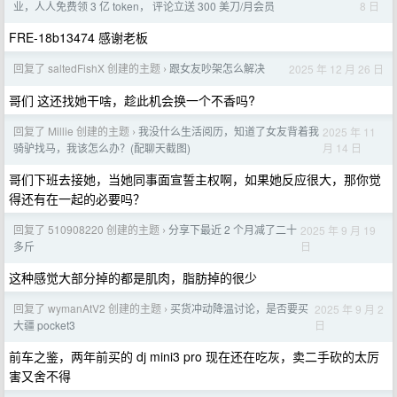
8 日
业，人人免费领 3 亿 token， 评论立送 300 美刀/月会员
FRE-18b13474 感谢老板
回复了 saltedFishX 创建的主题
跟女友吵架怎么解决
2025 年 12 月 26 日
›
哥们 这还找她干啥，趁此机会换一个不香吗?
回复了 Millie 创建的主题
我没什么生活阅历，知道了女友背着我
2025 年 11
›
月 14 日
骑驴找马，我该怎么办？(配聊天截图)
哥们下班去接她，当她同事面宣誓主权啊，如果她反应很大，那你觉
得还有在一起的必要吗？
回复了 510908220 创建的主题
分享下最近 2 个月减了二十
2025 年 9 月 19
›
日
多斤
这种感觉大部分掉的都是肌肉，脂肪掉的很少
回复了 wymanAtV2 创建的主题
买货冲动降温讨论，是否要买
2025 年 9 月 2
›
日
大疆 pocket3
前车之鉴，两年前买的 dj mini3 pro 现在还在吃灰，卖二手砍的太厉
害又舍不得