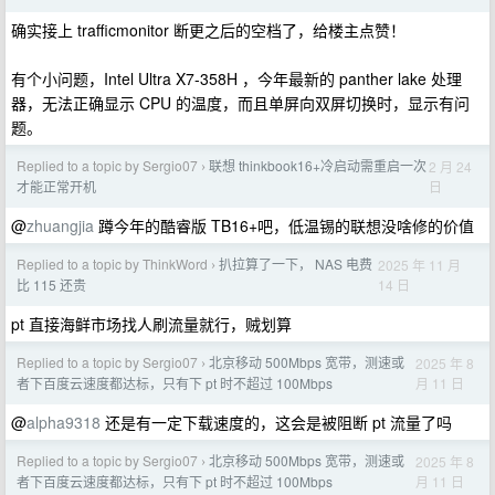
确实接上 trafficmonitor 断更之后的空档了，给楼主点赞！
有个小问题，Intel Ultra X7-358H ，今年最新的 panther lake 处理
器，无法正确显示 CPU 的温度，而且单屏向双屏切换时，显示有问
题。
Replied to a topic by Sergio07
联想 thinkbook16+冷启动需重启一次
2 月 24
›
日
才能正常开机
@
zhuangjia
蹲今年的酷睿版 TB16+吧，低温锡的联想没啥修的价值
Replied to a topic by ThinkWord
扒拉算了一下， NAS 电费
2025 年 11 月
›
14 日
比 115 还贵
pt 直接海鲜市场找人刷流量就行，贼划算
Replied to a topic by Sergio07
北京移动 500Mbps 宽带，测速或
2025 年 8
›
月 11 日
者下百度云速度都达标，只有下 pt 时不超过 100Mbps
@
alpha9318
还是有一定下载速度的，这会是被阻断 pt 流量了吗
Replied to a topic by Sergio07
北京移动 500Mbps 宽带，测速或
2025 年 8
›
月 11 日
者下百度云速度都达标，只有下 pt 时不超过 100Mbps