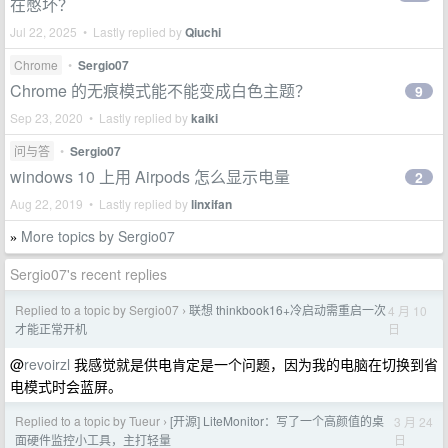
在憋坏？
Jul 22, 2025 • Lastly replied by
Qiuchi
Chrome
•
Sergio07
Chrome 的无痕模式能不能变成白色主题？
9
Sep 23, 2020 • Lastly replied by
kaiki
问与答
•
Sergio07
windows 10 上用 Airpods 怎么显示电量
2
Aug 22, 2019 • Lastly replied by
linxifan
More topics by Sergio07
»
Sergio07's recent replies
Replied to a topic by Sergio07
联想 thinkbook16+冷启动需重启一次
4 月 10
›
日
才能正常开机
@
revoirzl
我感觉就是供电肯定是一个问题，因为我的电脑在切换到省
电模式时会蓝屏。
Replied to a topic by Tueur
[开源] LiteMonitor：写了一个高颜值的桌
3 月 24
›
日
面硬件监控小工具，主打轻量