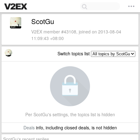
ScotGu
V2EX member #43108, joined on 2013-08-04
11:09:43 +08:00
Switch topics list
Per ScotGu's settings, the topics list is hidden
Deals
info, including closed deals, is not hidden
ScotGu's recent replies