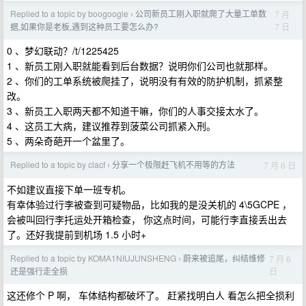
Replied to a topic by boogoogle
公司新员工刚入职就爬了大量工单数
7 月
›
7 日
据,如果你是老板,遇到这种员工要怎么办?
0 、梦幻联动？/t/1225425
1 、新员工刚入职就能看到后台数据？说明你们公司也就那样。
2 、你们的工单系统被爬挂了，说明没有有效的防护机制，抓紧整
改。
3 、新员工入职两天都不知道干嘛，你们的人事交接太水了。
4 、这员工大病，建议推荐到菠菜公司抓紧入刑。
5 、两朵奇葩开一个盆里了。
Replied to a topic by clacf
分享一个极限赶飞机不用等的方法
7 月 6 日
›
不如建议直接下单一班专机。
有幸体验过行李被查到可疑物品，比如我的是没关机的 4\5GCPE ，
会被叫回行李托运处开箱检查， 你这点时间，可能行李直接丢出去
了。还好我提前到机场 1.5 小时+
Replied to a topic by KOMA1NIUJUNSHENG
蔚来被追尾，纠结维修
7 月 6
›
日
还是强行走全损
这还修个 P 啊， 车体结构都破坏了。 赶紧找明白人 看怎么把全损利