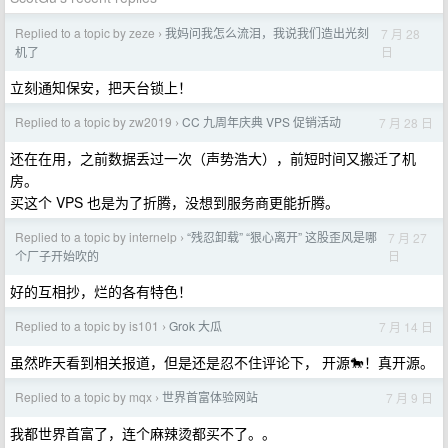
Replied to a topic by zeze
我妈问我怎么流泪，我说我们造出光刻
7 月 28
›
日
机了
立刻通知保安，把天台锁上！
Replied to a topic by zw2019
CC 九周年庆典 VPS 促销活动
7 月 28 日
›
还在在用，之前数据丢过一次（声势浩大），前短时间又搬迁了机
房。
买这个 VPS 也是为了折腾，没想到服务商更能折腾。
Replied to a topic by internelp
“残忍卸载” “狠心离开” 这股歪风是哪
7 月 27
›
日
个厂子开始吹的
好的互相抄，烂的各有特色！
Replied to a topic by is101
Grok 大瓜
7 月 14 日
›
虽然昨天看到相关报道，但是还是忍不住评论下， 开源🐎！真开源。
Replied to a topic by mqx
世界首富体验网站
7 月 9 日
›
我都世界首富了，连个麻辣烫都买不了。。