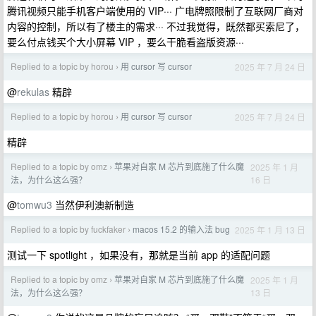
腾讯视频只能手机客户端使用的 VIP··· 广电牌照限制了互联网厂商对
内容的控制，所以有了楼主的需求··· 不过我觉得，既然都买索尼了，
要么付点钱买个大小屏幕 VIP ，要么干脆看盗版资源···
Replied to a topic by horou
用 cursor 写 cursor
2025 年 7 月 24 日
›
@
rekulas
精辟
Replied to a topic by horou
用 cursor 写 cursor
2025 年 7 月 24 日
›
精辟
Replied to a topic by omz
苹果对自家 M 芯片到底施了什么魔
2025 年 1 月
›
16 日
法，为什么这么强？
@
tomwu3
当然伊利澳新制造
Replied to a topic by fuckfaker
macos 15.2 的输入法 bug
2025 年 1 月 13 日
›
测试一下 spotlight ，如果没有，那就是当前 app 的适配问题
Replied to a topic by omz
苹果对自家 M 芯片到底施了什么魔
2025 年 1 月
›
13 日
法，为什么这么强？