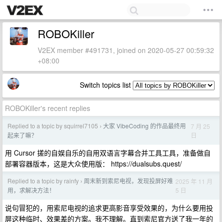
ROBOKiller
V2EX member #491731, joined on 2020-05-27 00:59:32
+08:00
Switch topics list
ROBOKiller's recent replies
Replied to a topic by squirrel7105
大家 VibeCoding 的作品最终用
7 月 25
›
日
起来了嘛？
用 Cursor 搓的自娱自乐的自用双语言字幕合并工具工具，准备做自
部署容器版本，这是大众使用版： https://dualsubs.quest/
Replied to a topic by rainfy
周末新到索尼电视，发现投屏好难
2025 年 11 月
›
5 日
用，求解决方法！
说句冒犯的，用索尼电视的追求更高影音享受效果的，为什么要用投
屏这种临时、效果差的方案。我不理解。直到索尼官方送了我一年的