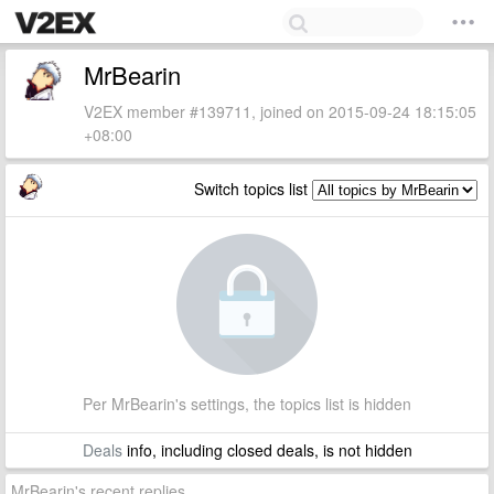
MrBearin
V2EX member #139711, joined on 2015-09-24 18:15:05
+08:00
Switch topics list
Per MrBearin's settings, the topics list is hidden
Deals
info, including closed deals, is not hidden
MrBearin's recent replies