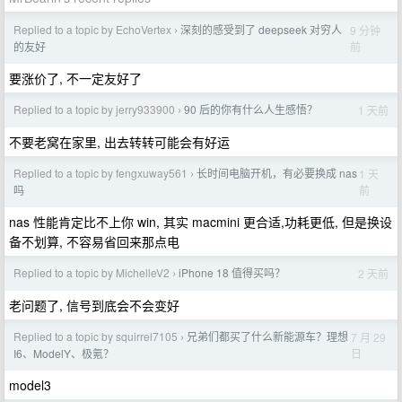
Replied to a topic by EchoVertex
深刻的感受到了 deepseek 对穷人
9 分钟
›
前
的友好
要涨价了, 不一定友好了
Replied to a topic by jerry933900
90 后的你有什么人生感悟？
1 天前
›
不要老窝在家里, 出去转转可能会有好运
Replied to a topic by fengxuway561
长时间电脑开机，有必要换成 nas
1 天
›
前
吗
nas 性能肯定比不上你 win, 其实 macmini 更合适,功耗更低, 但是换设
备不划算, 不容易省回来那点电
Replied to a topic by MichelleV2
iPhone 18 值得买吗？
2 天前
›
老问题了, 信号到底会不会变好
Replied to a topic by squirrel7105
兄弟们都买了什么新能源车？理想
7 月 29
›
日
I6、ModelY、极氪？
model3