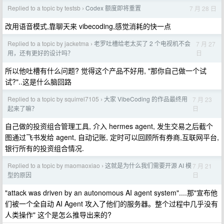
Replied to a topic by testsb
Codex 额度即将重置
7 月 28 日
›
改用语音模式,靠聊天来 vibecoding,感觉消耗的快一点
Replied to a topic by jacketma
老罗吐槽给老太买了 2 个电视机不会
7 月 27
›
日
用，还有更好的设计吗？
所以他吐槽有什么问题? 觉得这个产品不好用, "那你自己做一个试
试?"..这是什么脑回路
Replied to a topic by squirrel7105
大家 VibeCoding 的作品最终用
7 月 23
›
日
起来了嘛？
自己做的投资组合管理工具, 介入 hermes agent, 发生交易之后截个
图通过飞书发给 agent, 自动记账, 定时可以回顾所有券商,互联网平台,
银行所有的投资组合情况.
Replied to a topic by maomaoxiao
这就是为什么我们需要开源 AI 模
7 月 21
›
日
型的原因
"attack was driven by an autonomous AI agent system"....那"宣布他
们被一个全自动 AI Agent 攻入了他们的服务器。整个过程中几乎没有
人类操作" 这个是怎么推导出来的?