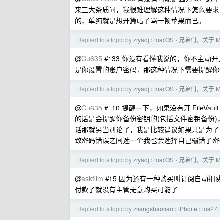
来三大条质问，我很难理解这种情况下怎么要求
的，单纯就是想开篇帖子骂一顿苹果而已。
Replied to a topic by
zryadj
macOS
兄弟们，关于 Ma
›
›
@
Cu635
#133 你没有看懂我说的，你不主
是你设置的账户密码，那这种情况下需要提醒你
Replied to a topic by
zryadj
macOS
兄弟们，关于 Ma
›
›
@
Cu635
#110 提醒一下，如果没有开 FileVa
的话是会提醒你备份密钥的(包括文件密钥备份
话那就另当别论了，我是比较建议如果只是为了求
致密码错误之间选一个我也会选择自己输错了密
Replied to a topic by
zryadj
macOS
兄弟们，关于 Ma
›
›
@
askfilm
#15 因为还有一种购买叫订阅自动
付款了就没有主管无意购买可能了
Replied to a topic by
zhangshaohan
iPhone
ios2
›
›