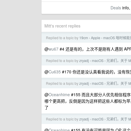
Deals
info,
Mitt's recent replies
Replied to a topic by
19cm
Apple
macOS 啥时候能更新
›
›
@
wu67
#4 还是有的，上次不是刚有人遇到 APF
Replied to a topic by
zryadj
macOS
兄弟们，关于 Ma
›
›
@
Cu635
#170 你还是没认真看我说的，没有
Replied to a topic by
zryadj
macOS
兄弟们，关于 Ma
›
›
@
Oceanhime
#155 而且大部分人优先相信
哪个更高把，反倒是因为这样把这些人都标为苹
了
Replied to a topic by
zryadj
macOS
兄弟们，关于 Ma
›
›
@
Oceanhime
#155 有没有可能是因为 OP