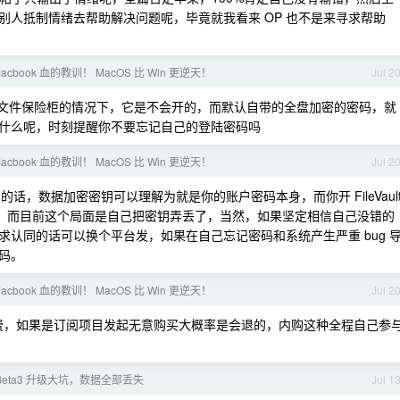
别人抵制情绪去帮助解决问题呢，毕竟就我看来 OP 也不是来寻求帮助
cbook 血的教训！ MacOS 比 Win 更逆天！
Jul 2
动开文件保险柜的情况下，它是不会开的，而默认自带的全盘加密的密码，就
什么呢，时刻提醒你不要忘记自己的登陆密码吗
cbook 血的教训！ MacOS 比 Win 更逆天！
Jul 2
ult 的话，数据加密密钥可以理解为就是你的账户密码本身，而你开 FileVaul
)，而目前这个局面是自己把密钥弄丢了，当然，如果坚定相信自己没错的
认同的话可以换个平台发，如果在自己忘记密码和系统产生严重 bug 
码。
cbook 血的教训！ MacOS 比 Win 更逆天！
Jul 2
扣费，如果是订阅项目发起无意购买大概率是会退的，内购这种全程自己参
7Beta3 升级大坑，数据全部丢失
Jul 1