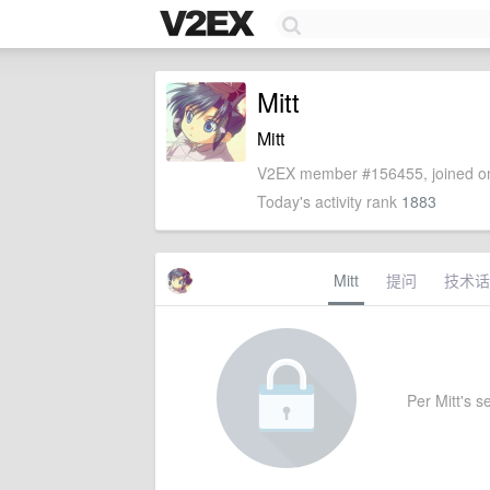
Mitt
Mitt
V2EX member #156455, joined on
Today's activity rank
1883
Mitt
提问
技术话
Per Mitt's se