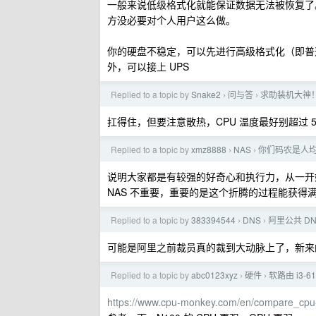
一般来说低级格式化就能保证数据无法被恢复了
方没必要对个人用户这么做。
你的硬盘不稳定，可以先进行高级格式化（即普
外，可以接上 UPS
Replied to a topic by
Snake2
问与答
求助装机大神！ a
›
›
扛得住，但要注意散热，CPU 温度最好别超过 5
Replied to a topic by
xmz8888
NAS
你们码农是人均
›
›
说明大家都是有较强的好奇心和执行力，从一开始
NAS 不重要，重要的是这个折腾的过程能获得
Replied to a topic by
383394544
DNS
阿里公共 D
›
›
可能是阿里之前裁员真的裁到大动脉上了，新来
Replied to a topic by
abc0123xyz
硬件
软路由 i3-6
›
›
https://www.cpu-monkey.com/en/compare_cpu-