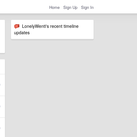
Home
Sign Up
Sign In
LonelyWenti's recent timeline
updates