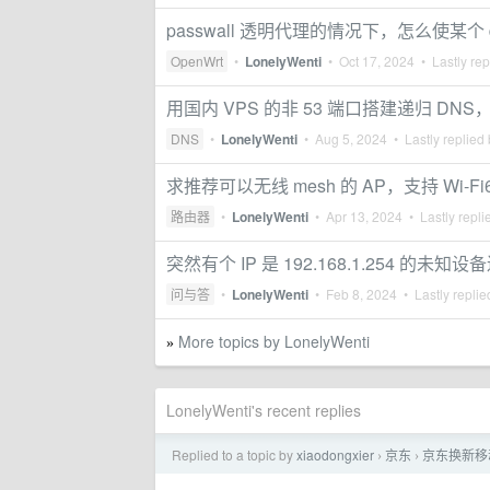
passwall 透明代理的情况下，怎么使某个 
OpenWrt
•
LonelyWenti
•
Oct 17, 2024
• Lastly rep
用国内 VPS 的非 53 端口搭建递归 DN
DNS
•
LonelyWenti
•
Aug 5, 2024
• Lastly replied
求推荐可以无线 mesh 的 AP，支持 Wi-F
路由器
•
LonelyWenti
•
Apr 13, 2024
• Lastly repli
突然有个 IP 是 192.168.1.254 
问与答
•
LonelyWenti
•
Feb 8, 2024
• Lastly repli
More topics by LonelyWenti
»
LonelyWenti's recent replies
Replied to a topic by
xiaodongxier
京东
京东换新移
›
›