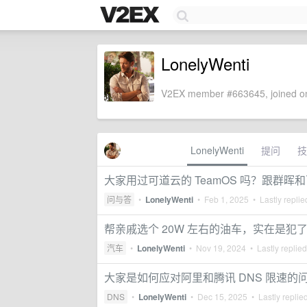
LonelyWenti
V2EX member #663645, joined on
LonelyWenti
提问
技
大家用过可道云的 TeamOS 吗？跟群晖
问与答
•
LonelyWenti
•
Feb 1, 2025
• Lastly repli
帮亲戚选个 20W 左右的油车，实在是犯
汽车
•
LonelyWenti
•
Nov 19, 2024
• Lastly replie
大家是如何应对阿里和腾讯 DNS 限速的
DNS
•
LonelyWenti
•
Dec 15, 2025
• Lastly replie