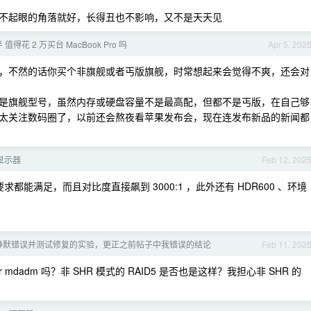
不起眼的角落就好，长得丑也不影响，又不是天天见
值得花 2 万买台 MacBook Pro 吗
Apr 5, 202
，不然的话你买个非旗舰或者丐版旗舰，时常想起来会觉得不爽，还会对
是旗舰型号，虽然内存或硬盘容量不是最高配，但都不是丐版，在自己够
太关注数码圈了，以前还会熬夜看苹果发布会，现在连发布新品的新闻都
 显示器
Feb 12, 202
求都能满足，而且对比度直接飙到 3000:1 ，此外还有 HDR600 、环境
静默错误并测试修复的实验，更正之前帖子中我错误的结论
Feb 11, 202
over mdadm 吗？非 SHR 模式的 RAID5 是否也是这样？我担心非 SHR 的