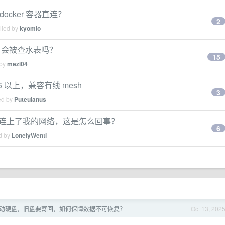
docker 容器直连？
2
lied by
kyomio
S，会被查水表吗？
15
 by
mezi04
i6 以上，兼容有线 mesh
3
ed by
Puteulanus
的未知设备连上了我的网络，这是怎么回事？
6
ed by
LonelyWenti
动硬盘，旧盘要寄回，如何保障数据不可恢复？
Oct 13, 202