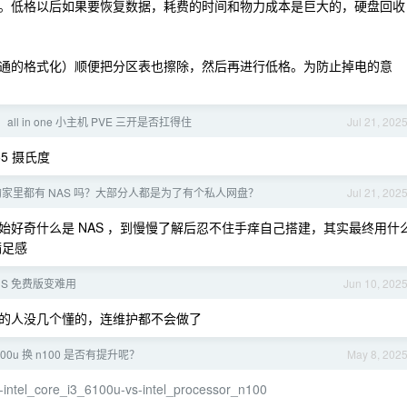
。低格以后如果要恢复数据，耗费的时间和物力成本是巨大的，硬盘回收
通的格式化）顺便把分区表也擦除，然后再进行低格。为防止掉电的意
ll in one 小主机 PVE 三开是否扛得住
Jul 21, 202
5 摄氏度
家里都有 NAS 吗？大部分人都是为了有个私人网盘？
Jul 21, 202
好奇什么是 NAS ，到慢慢了解后忍不住手痒自己搭建，其实最终用什
满足感
NS 免费版变难用
Jun 10, 202
的人没几个懂的，连维护都不会做了
100u 换 n100 是否有提升呢？
May 8, 202
intel_core_i3_6100u-vs-intel_processor_n100