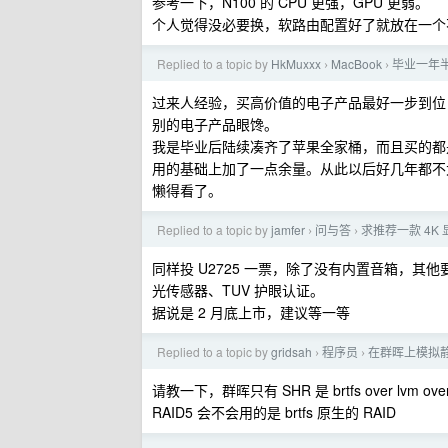
参考一下，N100 的 CPU 更强，GPU 更弱。
个人觉得没必要换，软路由配置好了就放在一个
Replied to a topic by
HkMuxxx
MacBook
毕业一年半 
›
›
过来人经验，买高价值的电子产品最好一步到位
别的电子产品眼馋。
我是毕业后陆续凑齐了苹果全家桶，而且买的都
用的基础上加了一点余量。从此以后好几年都不
懒得看了。
Replied to a topic by
jamfer
问与答
求推荐一款 4K
›
›
同样投 U2725 一票，除了没有内置音箱，其他要
光传感器、TUV 护眼认证。
据说是 2 月底上市，建议等一等
Replied to a topic by
gridsah
程序员
在群晖上模拟
›
›
请教一下，群晖只有 SHR 是 brtfs over lvm 
RAID5 会不会用的是 brtfs 原生的 RAID