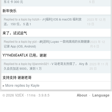
5 日
东 E 卡 300 元
新年快乐
Replied to a topic by hzlzh
🎉[福利] iOS & macOS 福利放
2023 年 12 月
›
13 日
送， 150 位， 5 选 1
来了，试试运气
Replied to a topic by yizi
🎁[送码] Luyao 一款纯离线的长期健康
2023 年 12
›
月 6 日
记录 App (iOS, Android)
Y7Y4E6E4ATLK 已用，谢谢
Replied to a topic by lijianmin321
V 站老哥太热情了， Airy 永
2023 年 11 月
›
25 日
久会员加送 9000，凑到 1 万
支持支持 谢谢老哥
More replies by Kayle
»
© 2026 V2EX · 11ms · 3.9.8.5
About
·
Language