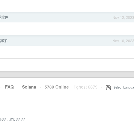
醒软件
Nov 12, 202
醒软件
Nov 10, 202
·
FAQ
·
Solana
·
5789 Online
Highest 6679
·
Select Langua
9:22
·
JFK 22:22