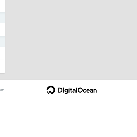
3
3
ge