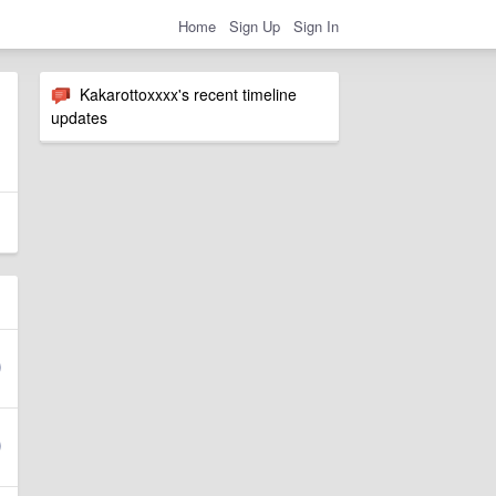
Home
Sign Up
Sign In
Kakarottoxxxx's recent timeline
updates