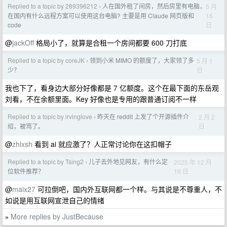
Replied to a topic by 289396212
人在国外租了间房，然后房里有电脑，
5 月
›
16
在国内有什么远程方案可以使用这台电脑? 主要是用 Claude 网页版和
日
code
@
jackOff
格局小了，就算是合租一个房间都要 600 刀打底
Replied to a topic by coreJK
领到小米 MIMO 的额度了，大家领了多
5 月 1
›
日
少？
我也下了，看身边大部分好像都是 7 亿额度。这个在最下面的东岳观
刘看，不在余额里面。Key 好像也是专用的跟普通订阅不一样
Replied to a topic by irvinglove
昨天在 reddit 上发了个开源插件介
2 月 2
›
日
绍，被骂了。
@
zhlxsh
看到 ai 就应激了？人正常讨论你在这扣帽子
Replied to a topic by Tsing2
儿子去外地见网友，有什么定
2025 年 12 月
›
16 日
位软件推荐？
@
maix27
可拉倒吧，国内外互联网都一个样。与其说是不尊重人，不
如说是用互联网宣泄自己的情绪
More replies by JustBecause
»