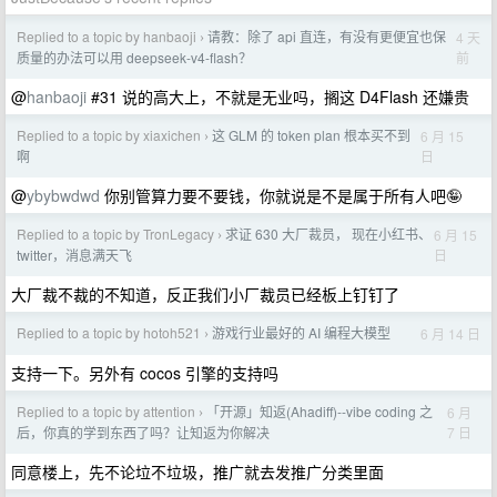
Replied to a topic by hanbaoji
请教：除了 api 直连，有没有更便宜也保
4 天
›
前
质量的办法可以用 deepseek-v4-flash？
@
hanbaoji
#31 说的高大上，不就是无业吗，搁这 D4Flash 还嫌贵
Replied to a topic by xiaxichen
这 GLM 的 token plan 根本买不到
6 月 15
›
日
啊
@
ybybwdwd
你别管算力要不要钱，你就说是不是属于所有人吧🤪
Replied to a topic by TronLegacy
求证 630 大厂裁员， 现在小红书、
6 月 15
›
日
twitter，消息满天飞
大厂裁不裁的不知道，反正我们小厂裁员已经板上钉钉了
Replied to a topic by hotoh521
游戏行业最好的 AI 编程大模型
6 月 14 日
›
支持一下。另外有 cocos 引擎的支持吗
Replied to a topic by attention
「开源」知返(Ahadiff)--vibe coding 之
6 月
›
7 日
后，你真的学到东西了吗？让知返为你解决
同意楼上，先不论垃不垃圾，推广就去发推广分类里面