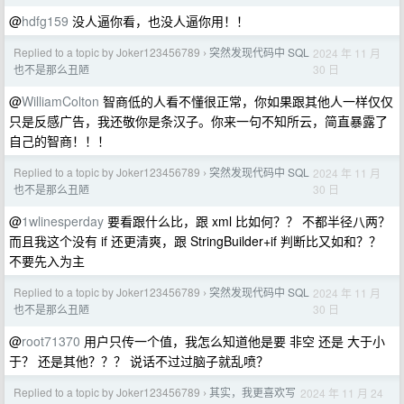
@
hdfg159
没人逼你看，也没人逼你用！！
Replied to a topic by Joker123456789
突然发现代码中 SQL
2024 年 11 月
›
30 日
也不是那么丑陋
@
WilliamColton
智商低的人看不懂很正常，你如果跟其他人一样仅仅
只是反感广告，我还敬你是条汉子。你来一句不知所云，简直暴露了
自己的智商！！！
Replied to a topic by Joker123456789
突然发现代码中 SQL
2024 年 11 月
›
30 日
也不是那么丑陋
@
1wlinesperday
要看跟什么比，跟 xml 比如何？？ 不都半径八两？
而且我这个没有 if 还更清爽，跟 StringBuilder+if 判断比又如和？？
不要先入为主
Replied to a topic by Joker123456789
突然发现代码中 SQL
2024 年 11 月
›
30 日
也不是那么丑陋
@
root71370
用户只传一个值，我怎么知道他是要 非空 还是 大于小
于？ 还是其他？？？ 说话不过过脑子就乱喷？
Replied to a topic by Joker123456789
其实，我更喜欢写
2024 年 11 月 24
›