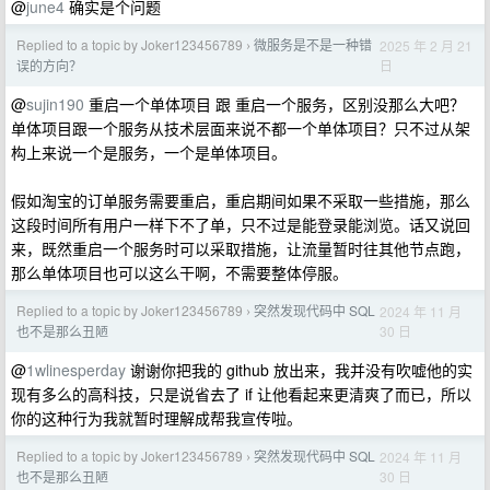
@
june4
确实是个问题
Replied to a topic by Joker123456789
微服务是不是一种错
2025 年 2 月 21
›
日
误的方向？
@
sujin190
重启一个单体项目 跟 重启一个服务，区别没那么大吧？
单体项目跟一个服务从技术层面来说不都一个单体项目？只不过从架
构上来说一个是服务，一个是单体项目。
假如淘宝的订单服务需要重启，重启期间如果不采取一些措施，那么
这段时间所有用户一样下不了单，只不过是能登录能浏览。话又说回
来，既然重启一个服务时可以采取措施，让流量暂时往其他节点跑，
那么单体项目也可以这么干啊，不需要整体停服。
Replied to a topic by Joker123456789
突然发现代码中 SQL
2024 年 11 月
›
30 日
也不是那么丑陋
@
1wlinesperday
谢谢你把我的 github 放出来，我并没有吹嘘他的实
现有多么的高科技，只是说省去了 if 让他看起来更清爽了而已，所以
你的这种行为我就暂时理解成帮我宣传啦。
Replied to a topic by Joker123456789
突然发现代码中 SQL
2024 年 11 月
›
30 日
也不是那么丑陋