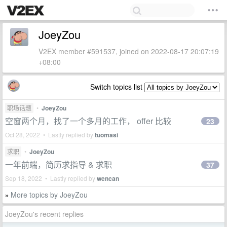
JoeyZou
V2EX member #591537, joined on 2022-08-17 20:07:19
+08:00
Switch topics list
职场话题
•
JoeyZou
空窗两个月，找了一个多月的工作， offer 比较
23
Oct 28, 2022 • Lastly replied by
tuomasi
求职
•
JoeyZou
一年前端，简历求指导 & 求职
37
Sep 18, 2022 • Lastly replied by
wencan
More topics by JoeyZou
»
JoeyZou's recent replies