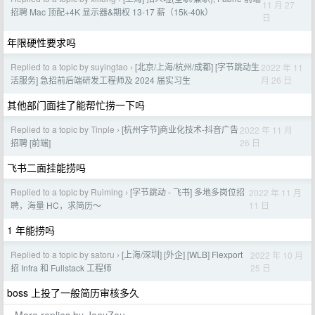
11 月 27
招聘 Mac 顶配+4K 显示器&期权 13-17 薪（15k-40k）
日
年限硬性要求吗
Replied to a topic by suyingtao
[北京/上海/杭州/成都] [字节跳动生
2022 年 11
›
月 26 日
活服务] 急招前后端研发工程师及 2024 届实习生
其他部门面挂了能帮忙捞一下吗
Replied to a topic by Tinple
[杭州字节]商业化技术-抖音广告
2022 年 11 月
›
26 日
招聘 [前端]
飞书二面挂能捞吗
Replied to a topic by Ruiming
[字节跳动 - 飞书] 多地多岗位招
2022 年 11 月
›
11 日
聘，海量 HC，求简历～
1 年能捞吗
Replied to a topic by satoru
[上海/深圳] [外企] [WLB] Flexport
2022 年 10 月
›
25 日
招 Infra 和 Fullstack 工程师
boss 上投了一般简历审核多久