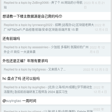
Replied to a topic by ZxBing0066
弄了个 AI 网站的小导航
2023 年 6 月 21
›
日
站
想请教一下楼主数据源是自己爬的吗🥺
Replied to a topic by lynnwang2022
招聘 [远程办公] 区块链老牌大
2022 年
›
12 月 6 日
厂 NFT&DeFi 产品经理/前端/安卓/区块链/后端开发 15 薪
还有前端吗
Replied to a topic by assassinleo
少加班 多福利 氛围好的广州
2022 年 12
›
月 6 日
外企 IT 岗位 一大波来袭
外包还是正编？年限有要求吗
Replied to a topic by big0gress
又来捞人了...
2022 年 12 月 5 日
›
hc 盘点了吗 还可以投吗
Replied to a topic by suyingtao
[北京/上海/杭州/成都] [字节跳动生
2022 年
›
12 月 4 日
活服务] 急招前后端研发工程师及 2024 届实习生
@
suyingtao
一周时间
2022 年
Replied to a topic by xiliang
[上海] 招人啦(全职/兼职), Fabrie 前端
›