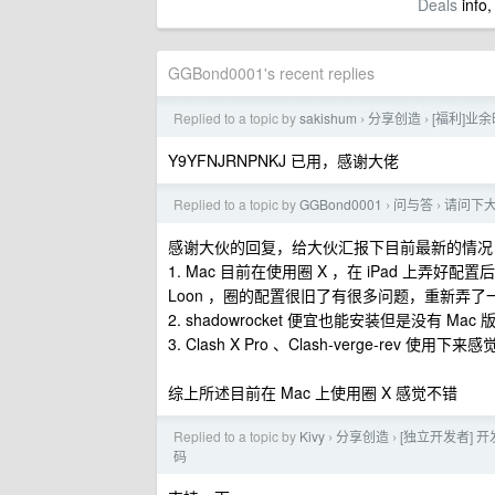
Deals
info,
GGBond0001's recent replies
Replied to a topic by
sakishum
分享创造
[福利]业余
›
›
Y9YFNJRNPNKJ 已用，感谢大佬
Replied to a topic by
GGBond0001
问与答
请问下大
›
›
感谢大伙的回复，给大伙汇报下目前最新的情况
1. Mac 目前在使用圈 X ，在 iPad 
Loon ，圈的配置很旧了有很多问题，重新弄
2. shadowrocket 便宜也能安装但是没有
3. Clash X Pro 、Clash-verge-rev 使用
综上所述目前在 Mac 上使用圈 X 感觉不错
Replied to a topic by
Kivy
分享创造
[独立开发者] 开发
›
›
码