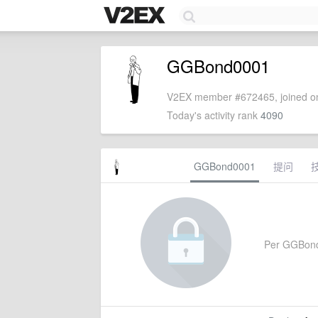
GGBond0001
V2EX member #672465, joined on
Today's activity rank
4090
GGBond0001
提问
Per GGBond00