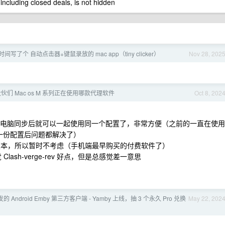
 including closed deals, is not hidden
时间写了个 自动点击器+键鼠录放的 mac app（tiny clicker）
Nov 28, 202
伙们 Mac os M 系列正在使用哪款代理软件
Oct 8, 202
上弄好配置后电脑同步后就可以一起使用同一个配置了，非常方便（之前的一直在使用
了一份配置后问题都解决了）
 Mac 版本，所以暂时不考虑（手机端最早购买的付费软件了）
下来感觉 Clash-verge-rev 好点，但是总感觉差一意思
的 Android Emby 第三方客户端 - Yamby 上线，抽 3 个永久 Pro 兑换
May 22, 202