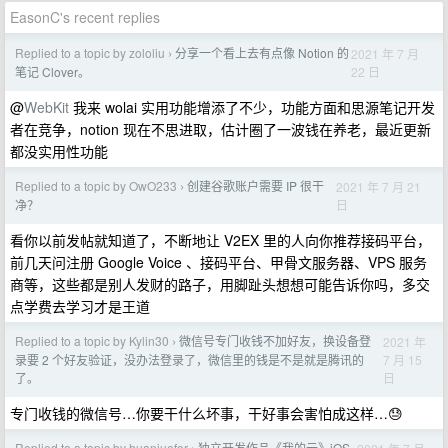
EasonC's recent replies
Replied to a topic by zololiu
分享一个看上去有点像 Notion 的
2021 年 7 月
›
22 日
笔记 Clover。
@
WebKit
我来 wolai 实用功能增添了不少，功能方面和思源笔记开发
者在竞争，notion 现在不思进取，估计圈了一波钱在养老，最近更新
都没实用性功能
Replied to a topic by OwO233
创建谷歌账户需要 IP 很干
2021 年 7 月 21
›
日
净？
看你以前发帖就知道了，不断地让 V2EX 里的人向你推荐接码平台，
前几天问注册 Google Voice 、接码平台、甲骨文服务器、VPS 服务
商等，这些都是别人发财的路子，用脚趾头想想可能告诉你吗，多交
点学费去学习才是王道
Replied to a topic by Kylin30
微信号专门收钱不加好友，换设备登
2021 年
›
7 月 15
录要 2 个好友验证，没办法登录了，微信里的钱是不是就是腾讯的
日
了。
专门收钱的微信号…你要干什么坏事，干好事会害怕成这样…😓
Replied to a topic by huanjuefor
独立开发作品《我的云》iOS