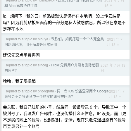
2021 年 7 月
›
15 日
和 Mac 高效协作工具
lz，想问下「我的云」剪贴板默认是保存在本地吧，没上传云端是
吗？因为我剪贴板里面存的一部分是私人敏感信息，所以很在意是不
是存在本地
Replied to a topic by Moliya
铁铁们，如何搭建一个个人完全美
2021 年 7
›
月 13 日
国网络环境，用于海淘等日常使用
建议先交点学费再问
Replied to a topic by sincejj
Flickr 免费用户并没有删除超额
2021 年 7 月 13
›
日
的照片？
哈哈，我无限撸起
Replied to a topic by pnongrata
同一台 iOS 设备登录两个 Google
2021 年 7
›
月 13 日
账号会不会导致其中一个购买的账号被回收？
会关联，我自己注册的小号，然后同一设备登录 2 个，导致其中一个
被封号了，我没发广告邮件，也没传播什么⚠️信息，IP 没变，而且更
不是买的网上的帐号，说封就封，无情，现在只敢先退出原有的帐号
再登录另外一个账号