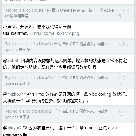
Replied to a topic by Keine
因为 Cheers 闪退 自己做了一个 Apple
6 月 16
›
日
TV 版哔哩哔哩
小声问，开源吗，要不我也得问一遍
Claudehttps://
i.imgur.com/L62ZP7V.png
Replied to a topic by MuyuQ
千问推出了 PC 语音输入，功能和
5 月 9
›
日
typeless 差不多
@
auhah
回填内容没你想的这么简单，输入框的状态是非常不稳定
的，他们走剪贴板，现在是个应用都读写改剪贴板。
Replied to a topic by MuyuQ
千问推出了 PC 语音输入，功能和
5 月 9
›
日
typeless 差不多
@
hxzhouh1
#11 rime 的核心是开源的啊。拿 vibe coding 怼就行。
大概跑一个 40 分钟的任务，就能跑起来吧。。
Replied to a topic by MuyuQ
千问推出了 PC 语音输入，功能和
5 月 9
›
日
typeless 差不多
@
MuyuQ
#8 因为我自己也手搓了一个，拿 rime + 豆包 asr +
deepseek llm 。