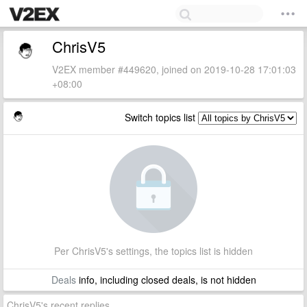
ChrisV5
V2EX member #449620, joined on 2019-10-28 17:01:03
+08:00
Switch topics list
Per ChrisV5's settings, the topics list is hidden
Deals
info, including closed deals, is not hidden
ChrisV5's recent replies