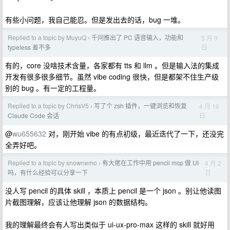
有些小问题，我自己能忍。但是发出去的话，bug 一堆。
Replied to a topic by MuyuQ
千问推出了 PC 语音输入，功能和
5 月 9
›
日
typeless 差不多
有的，core 没啥技术含量，各家都有 tts 和 llm 。但是输入法的集成
开发有很多很多细节。虽然 vibe coding 很快，但是都架不住生产级
别的 bug 。有一定的工程量。
Replied to a topic by ChrisV5
写了个 zsh 插件，一键浏览和恢复
4 月 16
›
日
Claude Code 会话
@
wu655632
对，刚开始 vibe 的有点初级，最近迭代了一下，还没完
全弄好吧。
Replied to a topic by snownemo
有大佬在工作中用 pencil mcp 做 UI
4 月 2
›
日
吗，有什么经验可以分享一下
没人写 pencil 的具体 skill ，本质上 pencil 是一个 json 。别让他读图
片截图理解，应该让他理解 json 的数据结构。
我的理解最终会有人写出类似于 ui-ux-pro-max 这样的 skill 就好用