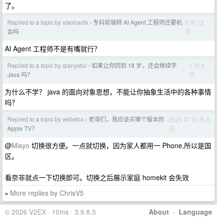
了。
Replied to a topic by xiaohantx
专科前端转 AI Agent 工程师还要机
3 月 12
›
日
会吗
AI Agent 工程师不是有嘴就行？
Replied to a topic by qianyidui
如果让你回到 18 岁，还会继续学
1 月 9
›
日
Java 吗？
为什么不学？ java 的面向对象思想，不能让你抽象生活中的各种事情
吗？
Replied to a topic by williefox
老哥们，我应该买哪个版本的
2025 年 12 月 6
›
日
Apple TV？
@
Misyo
切换很方便。一点就切换，因为家人都用一 Phone,所以是国
区。
看奈非就点一下切换即可。切换之后展示家庭 homekit 会失效
More replies by ChrisV5
»
© 2026 V2EX · 10ms · 3.9.8.5
About
·
Language