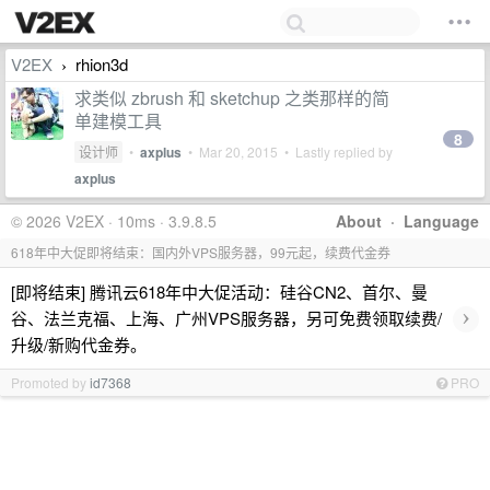
V2EX
rhion3d
›
求类似 zbrush 和 sketchup 之类那样的简
单建模工具
8
设计师
•
axplus
•
Mar 20, 2015
• Lastly replied by
axplus
© 2026 V2EX · 10ms · 3.9.8.5
About
·
Language
618年中大促即将结束：国内外VPS服务器，99元起，续费代金券
[即将结束] 腾讯云618年中大促活动：硅谷CN2、首尔、曼
›
谷、法兰克福、上海、广州VPS服务器，另可免费领取续费/
升级/新购代金券。
Promoted by
id7368
PRO