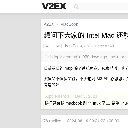
V2EX
MacBook
›
想问下大家的 Intel Mac
lstz
·
Dec 3, 2023
· 12066 views
This topic created in 979 days ago, the info
我感觉我的 mbp 除了续航尿崩、风扇特吵，内存紧促
卖掉又不值多少钱，不卖也对 M2,M1 心思思，所
碍啥的吗
Supplement 1 ·
Dec 3, 2023
我打算给我 macbook 刷个 linux 了.... 希望 l
78 replies
•
2024-08-19 00:31:23 +08:00