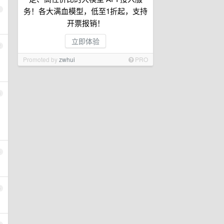
务！各大满血模型，低至1折起，支持
1
开票报销！
立即体验
2
Promoted by
zwhui
PRO
3
4
5