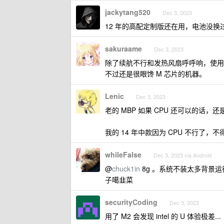
jackytang520
Dec 3, 2023
12 年的高配定制版还在用，电池没
sakuraame
Dec 3, 2023
除了续航不行和发热风扇呼呼响，使用起来依
不过还是很眼馋 M 芯片的机器。
Lenic
Dec 3, 2023
老的 MBP 如果 CPU 还可以的话，
我的 14 年中款因为 CPU 不行
whileFalse
Dec 3, 2023 via Android
@
chuck1in
8g 。系统不装太多背景
子噶韭菜
securityCoding
Dec 3, 2023
用了 M2 会发现 intel 的 U 体验极差...