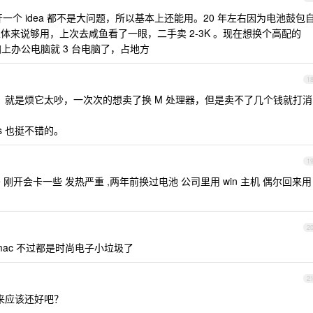
及开一个 idea 都不是大问题，所以基本上还能用。20 年左右因为电池鼓包
总体来说够用，上次去咸鱼看了一眼，二手卖 2-3K 。现在想换个高配的
加上办公电脑就 3 台电脑了，占地方
1
没有缺点。就是烦它太吵，一次次的想卖了换 M 处理器，但是卖不了几个钱就打消
ows 也挺不错的。
1
开 ide 刚开会卡一些 发热严重 ,两年前换过电池 公司里用 win 主机 偶尔回来用
2
l mac 不过都是时尚电子小垃圾了
2
来应该还好吧？