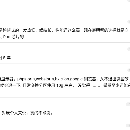
觉得是跨越式的，发热低、续航长、性能还这么高，现在最明智的选择就是立
买个 m 芯片的
用 5 年
显示器，phpstorm,webstorm,hx,clion,google 浏览器，从不退出这些软
d ide 的时候会退一下, 日常交换分区使用 10g 左右， 没觉得卡。。 感觉至少还能
1
吧。对我个人来说，真的不能忍。
1