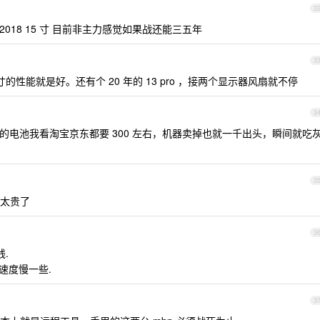
3
藏中 2018 15 寸 目前非主力感觉如果战还能三五年
3
5 寸的性能就是好。还有个 20 年的 13 pro ，接两个显示器风扇就不停
3
 寸的电池我看淘宝京东都要 300 左右，机器卖掉也就一千出头，瞬间就吃
3
果太贵了
3
.
但速度慢一些.
3