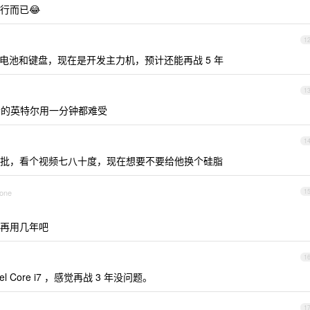
行而已😂
1
ro ，换过电池和键盘，现在是开发主力机，预计还能再战 5 年
1
后，老的英特尔用一分钟都难受
1
批，看个视频七八十度，现在想要不要给他换个硅脂
hone
1
还能再用几年吧
1
 Intel Core i7 ，感觉再战 3 年没问题。
1