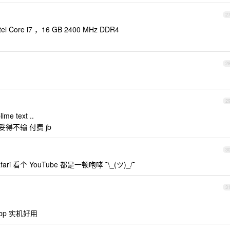
2
el Core i7 ，16 GB 2400 MHz DDR4
2
2
 text ..
妥妥得不输 付费 jb
3
ri 看个 YouTube 都是一顿咆哮 ¯\_(ツ)_/¯
3
mbp 实机好用