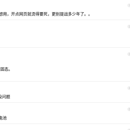
一秒钟不想用，开点网页就烫得要死，更别提战多少年了。。
 固态。
年没问题
1
的电池