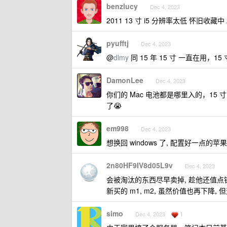
benzlucy
Dec 4, 2023
2011 13 寸 i5 分辨率太低 怀旧收
pyufftj
Dec 4, 2023
@
dlmy
同 15 年 15 寸 一直在用，1
DamonLee
Dec 4, 2023
你们的 Mac 电池都是哪里入的，15
了😭
em998
Dec 4, 2023
想换回 windows 了, 配置好一点的苹
2n80HF9IV8d05L9v
Dec 4, 2023
会被淘汰的东西尽早卖掉, 趁他还值点钱
新买的 m1, m2, 虽然价值也再下降, 
simo
1
Dec 4, 2023