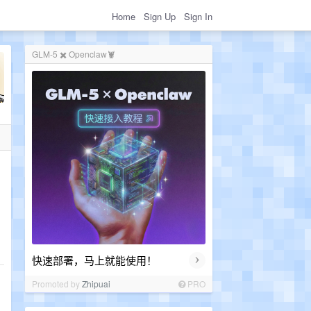
Home
Sign Up
Sign In
GLM-5 ✖️ Openclaw🦞
›
快速部署，马上就能使用！
Promoted by
Zhipuai
PRO