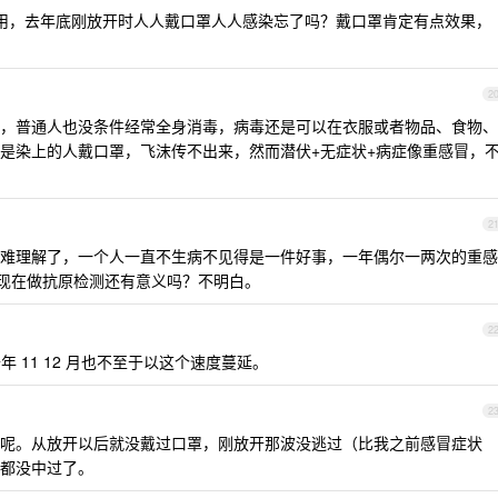
多大用，去年底刚放开时人人戴口罩人人感染忘了吗？戴口罩肯定有点效果，
2
，普通人也没条件经常全身消毒，病毒还是可以在衣服或者物品、食物、
是染上的人戴口罩，飞沫传不出来，然而潜伏+无症状+病症像重感冒，
2
难理解了，一个人一直不生病不见得是一件好事，一年偶尔一两次的重感
。现在做抗原检测还有意义吗？不明白。
2
年 11 12 月也不至于以这个速度蔓延。
2
呢。从放开以后就没戴过口罩，刚放开那波没逃过（比我之前感冒症状
都没中过了。