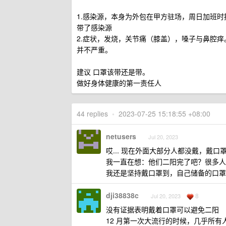
1.感染源，本身为外包在甲方驻场，周日加班
带了感染源
2.症状，发烧，关节痛（膝盖），嗓子与鼻腔
并不严重。
建议 口罩该带还是带。
做好身体健康的第一责任人
44 replies
•
2023-07-25 15:18:55 +08:00
netusers
Jul 20, 2023
哎... 现在外面大部分人都没戴，戴
我一直在想：他们二阳完了吧？很多人
我还是坚持戴口罩到，自己储备的口罩
dji38838c
8
Jul 20, 2023
没有证据表明戴着口罩可以避免二阳
12 月第一次大流行的时候，几乎所