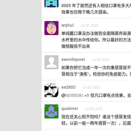
2023 年了居然还有人相信口罩有
效果也仅限于晚几天感染。
wqhui
Jul 20, 2023
单纯戴口罩没办法做到全面隔离传染源
水杯里的水中传给你。所以最好的方法
做核酸验不出来
swordspoet
Jul 20, 2023
如果你把它当成一年一次的重感冒就不
冒相当于“演练”，检验你的免疫能力
sa2852
Jul 20, 2023
@
dji38838c
+1 但凡口罩有点效果，去
quainter
Jul 20, 2023
现在还关心阳不阳吗？谁没个感冒发烧
轻，以前一般一两年感冒一次），后面