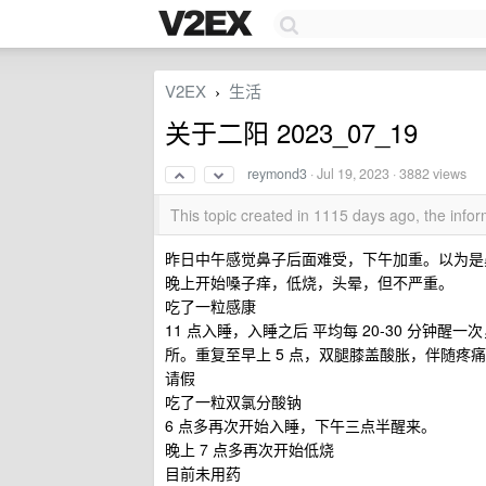
V2EX
生活
›
关于二阳 2023_07_19
reymond3
·
Jul 19, 2023
· 3882 views
This topic created in 1115 days ago, the inf
昨日中午感觉鼻子后面难受，下午加重。以为是
晚上开始嗓子痒，低烧，头晕，但不严重。
吃了一粒感康
11 点入睡，入睡之后 平均每 20-30 分
所。重复至早上 5 点，双腿膝盖酸胀，伴随
请假
吃了一粒双氯分酸钠
6 点多再次开始入睡，下午三点半醒来。
晚上 7 点多再次开始低烧
目前未用药