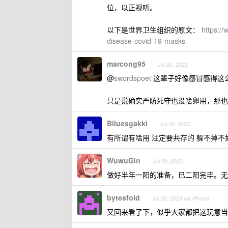
位，以正视听。
以下是世界卫生组织的原文：
https:/
disease-covid-19-masks
marcong95
Jul 20, 2023
@
swordspoet
这辈子好像感冒感得这
只是说确实严防死守也没啥卵用，那也
Biluesgakki
Jul 20, 2023
有所谓有啥用 注定要共存的 躲不掉不
WuwuGin
Jul 20, 2023
做好半年一阳的准备，已二阳完毕。无
bytesfold
Jul 20, 2023 via iPhone
又回来看了下，似乎大家都把这玩意当