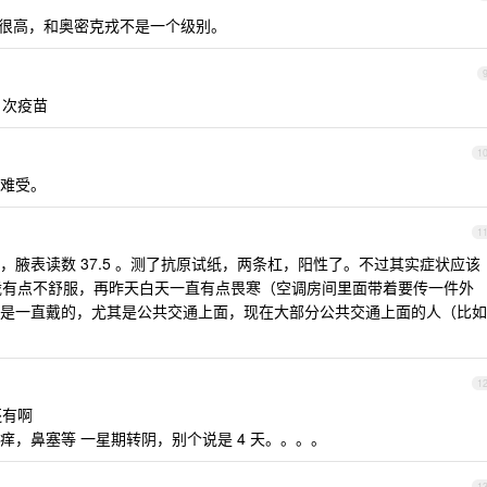
害性很高，和奥密克戎不是一个级别。
 次疫苗
1
难受。
1
腋表读数 37.5 。测了抗原试纸，两条杠，阳性了。不过其实症状应该
喉咙有点不舒服，再昨天白天一直有点畏寒（空调房间里面带着要传一件外
是一直戴的，尤其是公共交通上面，现在大部分公共交通上面的人（比如
1
还有啊
，鼻塞等 一星期转阴，别个说是 4 天。。。。
1