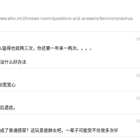
/www.who.int/zh/news-room/questions-and-answers/item/coronavirus-
2
么猛得也就两三次，你还要一年来一两次。。。。
没什么好办法
2
如宽宽心
3
后遗症。
3
成了普通感冒？这玩意是肺炎吧，一辈子可能受不住很多次🤣