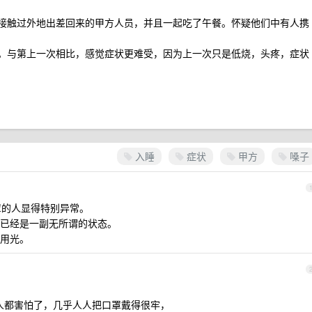
时接触过外地出差回来的甲方人员，并且一起吃了午餐。怀疑他们中有人携
痒。与第上一次相比，感觉症状更难受，因为上一次只是低烧，头疼，症状
入睡
症状
甲方
嗓子
口罩的人显得特别异常。
已经是一副无所谓的状态。
用光。
有人都害怕了，几乎人人把口罩戴得很牢，