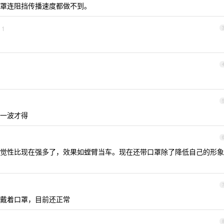
罩连阻挡传播速度都做不到。
1
一波才得
觉性比现在强多了，效果如螳臂当车。现在还带口罩除了降低自己的形象
戴着口罩，目前还正常