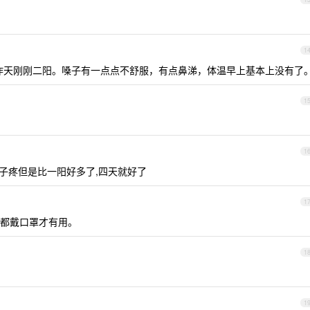
1
，昨天刚刚二阳。嗓子有一点点不舒服，有点鼻涕，体温早上基本上没有了
1
1
嗓子疼但是比一阳好多了,四天就好了
1
都戴口罩才有用。
1
1