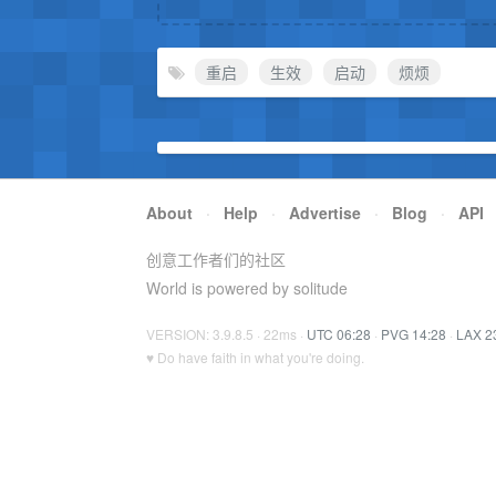
重启
生效
启动
烦烦
About
·
Help
·
Advertise
·
Blog
·
API
创意工作者们的社区
World is powered by solitude
VERSION: 3.9.8.5 · 22ms ·
UTC 06:28
·
PVG 14:28
·
LAX 2
♥ Do have faith in what you're doing.