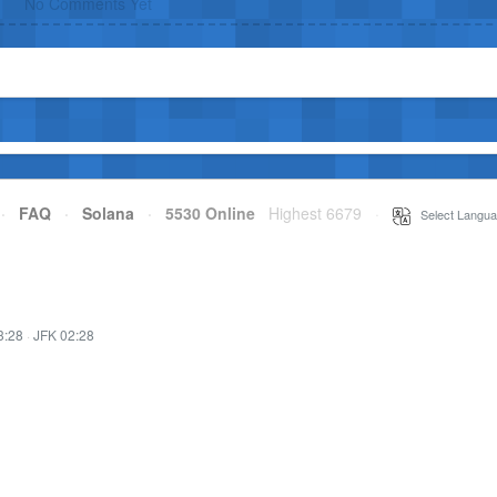
No Comments Yet
·
FAQ
·
Solana
·
5530 Online
Highest 6679
·
Select Langua
3:28
·
JFK 02:28