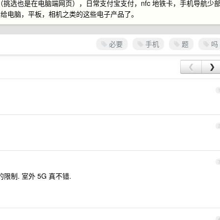
付（挑选也是在电脑端网页），日常支付宝支付，nfc 地铁卡，手机导航少
交给电脑，平板，相机之类的这些电子产品了。
必要
手机
题
吗
❮
❯
制. 室外 5G 真不错.