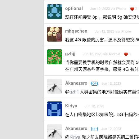
optional
2
Jun 12, 2023 via iPhone
现在还能接受 8p ，那说明 5g 确实没
mhqschen
Jun 12, 2023 via iPhone
我这 4G 限速的厉害，迫不及待想换 5
gzhjj
1
Jun 12, 2023 via Android
当你需要换手机的时候自然就会买到 5
在广州天河某些写字楼，感觉 4G 
Akanezero
Jun 12, 2023
OP
@
gzhjj
人群密集的地方好像确实有类似基
Kiriya
Jun 12, 2023
在人口密集地区比如医院，5G 扫码秒卡
Akanezero
Jun 12, 2023
OP
@
Kiriya
我之前去医院都是先把二维码