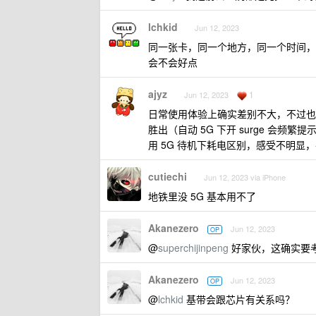
lchkid
Jun 12, 2023
同一张卡，同一个地方，同一个时间，ip12
会不会好点
ajyz
1
Jun 12, 2023
日常使用体验上确实差别不大，不过也看
胜出（自动 5G 下开 surge 会频
用 5G 待机下耗电区别，感受不明显，
cutiechi
Jun 12, 2023 via iPhone
地铁里没 5G 基本用不了
Akanezero
Jun 12, 2023
OP
@
superchijinpeng
好家伙，这确实要
Akanezero
Jun 12, 2023
OP
@
lchkid
基带会跟芯片有关系吗？