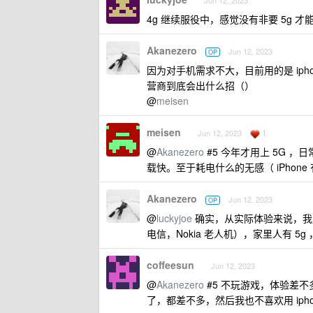
Jun 12, 2023
4g 继续服役中，感觉没有非要 5g 
Akanezero
Jun 12, 2023
OP
因为对手机需求不大，目前用的是 iphone 
营商到底会出什么招（）
@
meisen
meisen
1
Jun 12, 2023
@
Akanezero
#5 今年才用上 5G ，日
载快。至于耗电什么的无感（ iPhone 有
Akanezero
Jun 12, 2023
OP
@
luckyjoe
确实，从实际体验来说，我用着 
电信，Nokia 老人机），家里人有 5
coffeesun
Jun 12, 2023
@
Akanezero
#5 不玩游戏，体验差不多
了，都差不多，然后我也不喜欢用 ipho