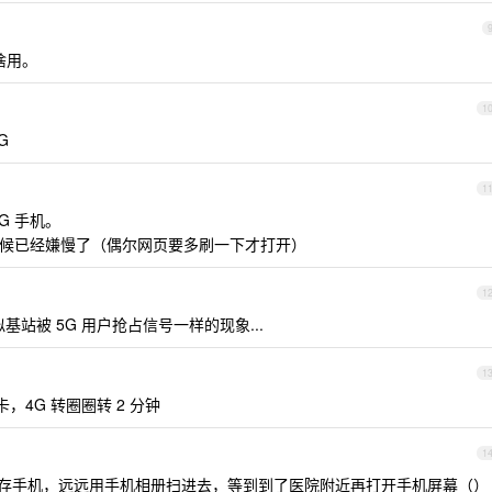
啥用。
1
G
1
G 手机。
有时候已经嫌慢了（偶尔网页要多刷一下才打开）
1
站被 5G 用户抢占信号一样的现象...
1
，4G 转圈圈转 2 分钟
1
存手机，远远用手机相册扫进去，等到到了医院附近再打开手机屏幕（）