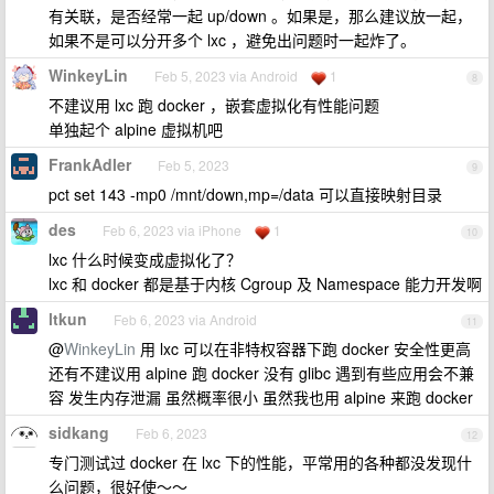
有关联，是否经常一起 up/down 。如果是，那么建议放一起，
如果不是可以分开多个 lxc ，避免出问题时一起炸了。
WinkeyLin
Feb 5, 2023 via Android
1
8
不建议用 lxc 跑 docker ，嵌套虚拟化有性能问题
单独起个 alpine 虚拟机吧
FrankAdler
Feb 5, 2023
9
pct set 143 -mp0 /mnt/down,mp=/data 可以直接映射目录
des
Feb 6, 2023 via iPhone
1
10
lxc 什么时候变成虚拟化了？
lxc 和 docker 都是基于内核 Cgroup 及 Namespace 能力开发啊
ltkun
Feb 6, 2023 via Android
11
@
WinkeyLin
用 lxc 可以在非特权容器下跑 docker 安全性更高
还有不建议用 alpine 跑 docker 没有 glibc 遇到有些应用会不兼
容 发生内存泄漏 虽然概率很小 虽然我也用 alpine 来跑 docker
sidkang
Feb 6, 2023
12
专门测试过 docker 在 lxc 下的性能，平常用的各种都没发现什
么问题，很好使～～