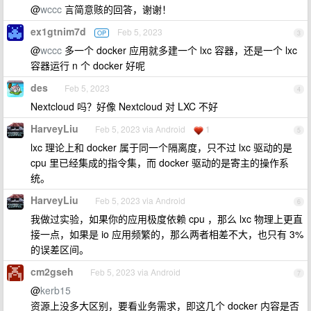
@
wccc
言简意赅的回答，谢谢！
ex1gtnim7d
Feb 5, 2023
OP
3
@
wccc
多一个 docker 应用就多建一个 lxc 容器，还是一个 lxc
容器运行 n 个 docker 好呢
des
Feb 5, 2023
4
Nextcloud 吗？好像 Nextcloud 对 LXC 不好
HarveyLiu
Feb 5, 2023 via Android
1
5
lxc 理论上和 docker 属于同一个隔离度，只不过 lxc 驱动的是
cpu 里已经集成的指令集，而 docker 驱动的是寄主的操作系
统。
HarveyLiu
Feb 5, 2023 via Android
6
我做过实验，如果你的应用极度依赖 cpu ，那么 lxc 物理上更直
接一点，如果是 io 应用频繁的，那么两者相差不大，也只有 3%
的误差区间。
cm2gseh
Feb 5, 2023 via Android
7
@
kerb15
资源上没多大区别，要看业务需求，即这几个 docker 内容是否