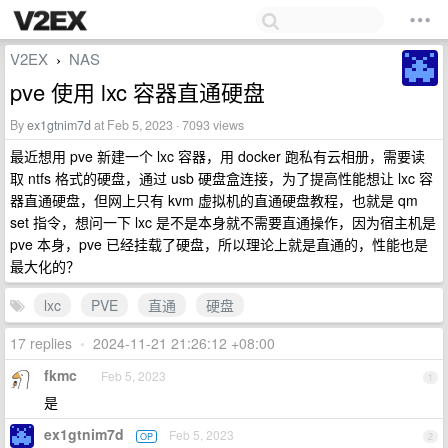
V2EX
NAS
›
pve 使用 lxc 容器直通硬盘
By
ex1gtnim7d
at Feb 5, 2023 · 7093 views
最近想用 pve 新建一个 lxc 容器，用 docker 跑私有云相册，需要读
取 ntfs 格式的硬盘，通过 usb 硬盘盒连接，为了提高性能想让 lxc 容
器直通硬盘，但网上只有 kvm 虚拟机的直通硬盘教程，也就是 qm
set 指令，想问一下 lxc 是不是本身就不需要直通操作，因为宿主机是
pve 本身，pve 已经挂载了硬盘，所以理论上就是直通的，性能也是
最大化的？
lxc
PVE
直通
硬盘
17 replies
•
2024-11-21 21:26:12 +08:00
fkmc
Feb 5, 2023
1
是
ex1gtnim7d
Feb 5, 2023
OP
2