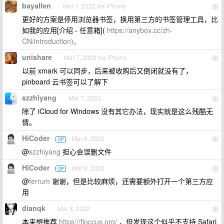
bayallen
Mar 7, 2022 via iPhone
3
更好的方案是停用浏览器书签，换用第三方的书签管理工具，比
如我的应用[介绍 - 任意箱](
https://anybox.cc/zh-
CN/introduction)。
unishare
Mar 7, 2022 via iPhone
4
以前 xmark 可以同步，后来被收购后又倒闭就没有了，
pinboard 云书签可以了解下
szzhiyang
Mar 7, 2022
5
除了 iCloud for Windows 没有其它办法，现实就是这么残酷无
情。
HiCoder
Mar 8, 2022
OP
6
@
szzhiyang
担心会误删文件
HiCoder
Mar 8, 2022
OP
7
@
ferrum
谢谢，但是比较麻烦，还需要额外打开一个第三方应
用
dianqk
Mar 8, 2022
8
本来想推荐
https://floccus.org/
，但发现这个似乎不支持 Safari