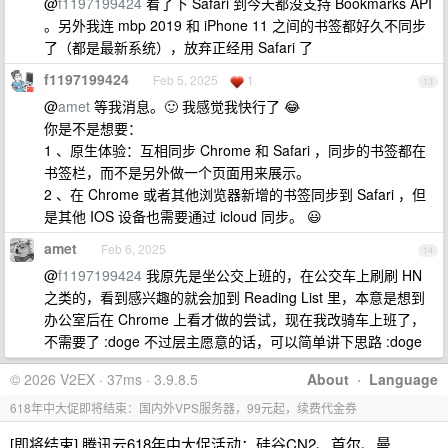
@
f1197199424
看了下 Safari 到今天都没支持 Bookmarks API
。另外我连 mbp 2019 和 iPhone 11 之间的书签都好久不同步
了（都是最新系统），放弃正经用 Safari 了
f1197199424
Feb 5, 2025
1
13
@
amet
等我消息。🙂 我感觉我快行了 😂
你是不是想要：
1 、原生体验：互相同步 Chrome 和 Safari ，同步的书签都在
书签栏，而不是另外做一个页面用来展示。
2 、在 Chrome 或者其他浏览器新增的书签同步到 Safari ，但
是其他 IOS 设备也需要通过 icloud 同步。 😃
amet
Feb 6, 2025
14
@
f1197199424
我原先是坐公交上班的，在公交车上刷刷 HN
之类的，看到感兴趣的就会加到 Reading List 里，本意是想到
办公室后在 Chrome 上看才做的尝试，现在我改骑车上班了，
不需要了 :doge 不过层主愿意的话，可以简单讲下思路 :doge
© 2026 V2EX · 37ms · 3.9.8.5
About
·
Language
618年中大促即将结束：国内外VPS服务器，99元起，续费代金券
[即将结束] 腾讯云618年中大促活动：硅谷CN2、首尔、曼