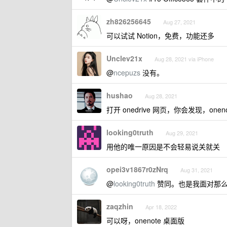
zh826256645
Aug 27, 2021
可以试试 Notion，免费，功能还多
Unclev21x
Aug 28, 2021 via iPhone
@
ncepuzs
没有。
hushao
Aug 28, 2021
打开 onedrive 网页，你会发现，on
looking0truth
Aug 29, 2021
用他的唯一原因是不会轻易说关就关
opei3v1867r0zNrq
Aug 31, 2021
@
looking0truth
赞同。也是我面对那么
zaqzhin
Apr 18, 2022
可以呀，onenote 桌面版