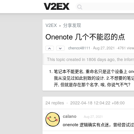
V2EX
分享发现
›
Onenote 几个不能忍的点
chencc48111
·
Aug 27, 2021
· 4761 vie
This topic created in 1806 days ago, the inf
笔记本不能更名, 重命名只是这个设备上 onen
我从没见过如此别致的设计. 2.不想要的笔
开, 但就是存在那个名字, 唉, 你说气不气?
24 replies
•
2022-04-18 12:04:22 +08:00
calano
Aug 27, 2021
onenote 逻辑确实有点迷，曾经尝