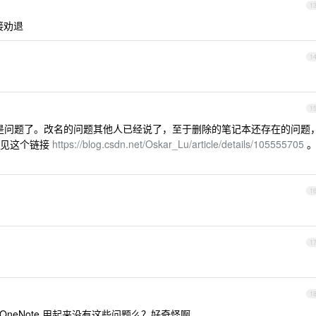
1
接劝退
1
1
问题都不是问题了。改名的问题其他人已经说了，至于删除的笔记本还存在的问题
法见这个链接
https://blog.csdn.net/Oskar_Lu/article/details/105555705
1
1
1
件中的 OneNote 用起来没有这些问题么？好奇怪啊。