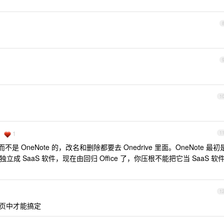
1
1
1
不是 OneNote 的，改名和删除都要去 Onedrive 里面。OneNote 最初
立成 SaaS 软件，现在由回归 Office 了，你压根不能把它当 SaaS 软
1
 网页中才能搞定