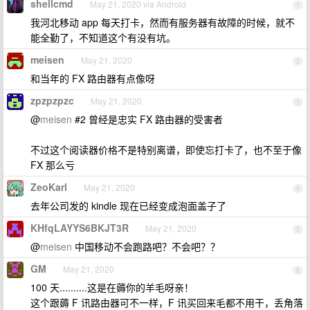
shellcmd
May 21, 2020 via Android
1
我河北移动 app 每天打卡，然而有服务器有故障的时候，就不
能全勤了，不知道这个有没有坑。
meisen
May 21, 2020
2
和当年的 FX 路由器有点像呀
zpzpzpzc
May 21, 2020
3
@
meisen
#2 曾经是忠实 FX 路由器的受害者
不过这个阅读器价格不是特别离谱，即使忘打卡了，也不至于像
FX 那么亏
ZeoKarl
May 21, 2020
4
去年公司发的 kindle 现在已经变成泡面盖子了
KHfqLAYYS6BKJT3R
May 21, 2020
5
@
meisen
中国移动不会跑路吧？不会吧？？
GM
May 21, 2020
6
100 天..........这是在薅你的羊毛呀亲！
这个跟薅 F 讯路由器可不一样，F 讯买回来毛都不用干，丢角落