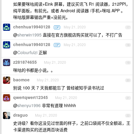
如果要咪咕阅读+Eink 屏幕，建议买讯飞 R1 阅读器，212PPI，
纯平面板，有前光。或者 Android 阅读器 /手机+咪咕 APP 。
咪咕版屏幕锯齿严重+没前光。
chenhua19940128
May 21, 2020
OP
17
@
sherwin1995
直接在官方旗舰店购买就可以了，不打广告
chenhua19940128
May 21, 2020
OP
18
@
Colourfulzi
正解
z281874655
May 21, 2020
19
咪咕的书都是小说。。
baomoe
May 21, 2020
20
别说 100 天 7 天我都能忘了 曾经被知乎读书坑过
qwertqwert12345
May 21, 2020
21
@
shenyu1996
非常有道理 hhhhh
draguo
May 21, 2020
22
史诗级？看你这没见过世面的样子，之前口袋阅不仅全额返，王
卡渠道购买的还送两百块话费