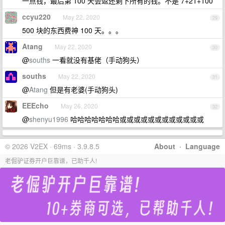
一点钱，最后第 100 天会返还剩下所有的钱。不是 7+21+100
ccyu220
May 22, 2020
29
500 块的东西费神 100 天。。。
Atang
May 22, 2020
30
@
souths
一看就没有基佬（手动狗头）
souths
May 22, 2020
31
@
Atang
但是有老婆(手动狗头)
EEEcho
May 26, 2020
32
@
shenyu1996
哈哈哈哈哈哈哈或或或或或或或或或或或或
© 2026 V2EX · 69ms · 3.9.8.5
About
·
Language
老倔驴证券开户巨靠谱，已助千人!