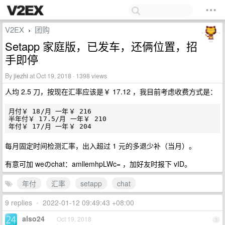
V2EX
团购
›
Setapp 家庭版，已发车，还俩位置，招
手即停
By
jiezhi
at Oct 19, 2018 · 1398 views
人均 2.5 刀，按现在汇率应该是￥ 17.12 ，我目前考虑收费方式是：
月付￥ 18/月 一年￥ 216

半年付￥ 17.5/月 一年￥ 210

每月固定时间检测汇率，出入超过 1 元的多退少补（当月）。
有意可加 weのchat：amllemhpLWc= ，加好友时报下 vID。
年付
汇率
setapp
chat
9 replies
•
2022-01-12 09:49:43 +08:00
also24
Oct 19, 2018
1