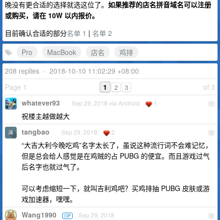
晚没有更合适的选择就选这位了。
如果推荐的店名拼音域名可以注册
或购买，请在 10W 以内报价。
目前确认合适的部分
名单 1
|
名单 2
Pro
MacBook
店名
鸡排
208 replies
•
2018-10-10 11:02:29 +08:00
Page 1
1
of 3
2
3
whatever93
Sep 29, 2018 via Android
1
1
祝楼主越做越大
tangbao
Sep 29, 2018
2
2
“大吉大利今晚吃鸡”名字太长了，虽说这种流行词不会难记忆，
但是总会给人感觉是在鸡贼的占 PUBG 的便宜。而且游戏过气
后名字也就过气了。
可以考虑缩短一下，就叫吉利鸡吧？买鸡排抽 PUBG 皮肤或游
戏加速器，嘿嘿。
Wang1990
Sep 29, 2018
OP
3