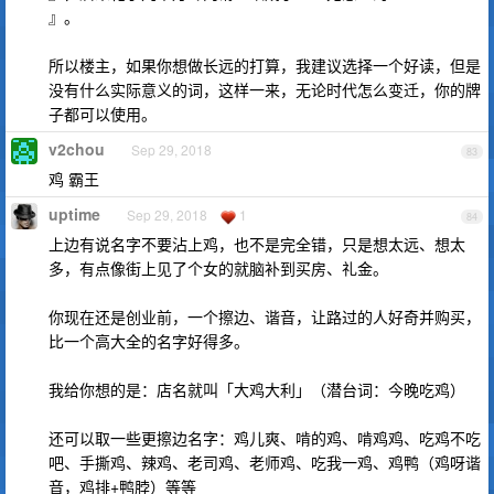
』。
所以楼主，如果你想做长远的打算，我建议选择一个好读，但是
没有什么实际意义的词，这样一来，无论时代怎么变迁，你的牌
子都可以使用。
v2chou
Sep 29, 2018
83
鸡 霸王
uptime
Sep 29, 2018
1
84
上边有说名字不要沾上鸡，也不是完全错，只是想太远、想太
多，有点像街上见了个女的就脑补到买房、礼金。
你现在还是创业前，一个擦边、谐音，让路过的人好奇并购买，
比一个高大全的名字好得多。
我给你想的是：店名就叫「大鸡大利」（潜台词：今晚吃鸡）
还可以取一些更擦边名字：鸡儿爽、啃的鸡、啃鸡鸡、吃鸡不吃
吧、手撕鸡、辣鸡、老司鸡、老师鸡、吃我一鸡、鸡鸭（鸡呀谐
音，鸡排+鸭脖）等等