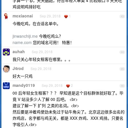
字算一个 ip，天天酷跑，符合年轻人审美 4 比较顺口 5 天天吃
鸡说明鸡排好吃
moxiaonai
Sep 29, 2018
1
43
今晚吃鸡，在合适名单中。
jinwanchiji.me
今晚吃鸡么？
name.com
您的域名可用！ 特惠！
auhah
Sep 29, 2018
44
我只关心年轻女租客在哪里。。。
J4rod
Sep 29, 2018
45
好大一只鸡
mandy0119
Sep 29, 2018
2
46
00 后年轻女生租客？？？ 早知道是这个目标群体就好取了。毕
竟 V 站没多少人了解 00 后吧。 <br>
建议了解一下 扩列 之类的名词。<br>
然后要是冲着鸡使劲未免过于钻牛角尖了。北京这边很多出名的
炸鸡店，名字都与鸡无关，都是 XXX 炸鸡、XXX 鸡排。只要名
字吸引人<br>