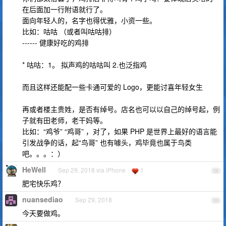
在后面加一行附语就行了。
面向年轻人的，名字也得优雅，小资一些。
比如：咕咕 （或者叫咕咕排）
------ 健康好吃的鸡排
* 咕咕：1。 拟声鸡的咕咕叫 2.也泛指鸡
而且这样还能配一些卡通可爱的 Logo，更能讨喜年轻女生
再或者楼主贵姓，是否有绰号。店名也可以以自己的绰号起，例
子就有田老师，老干妈等。
比如：“鸡爷” “鸡哥” ，对了，如果 PHP 是世界上最好的语言能
引发战争的话，起“鸟哥” 也有噱头，鸡毕竟也属于鸟类
吧。。。：）
HeWell
Sep 29, 2018 via iPhone
1
58
肥宅快乐鸡？
nuansediao
Sep 29, 2018
59
今天要做鸡。