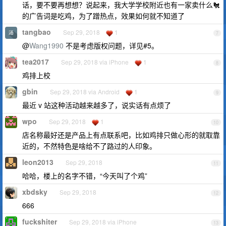
话，要不要再想想？说起来，我大学学校附近也有一家卖什么🐔
的广告词是吃鸡，为了蹭热点，效果如何就不知道了
tangbao
Sep 29, 2018
1
7
@
Wang1990
不是考虑版权问题，详见#5。
tea2017
Sep 29, 2018 via iPhone
1
8
鸡排上校
gbin
Sep 29, 2018 via Android
1
9
最近 v 站这种活动越来越多了，说实话有点烦了
wpo
Sep 29, 2018
1
10
店名称最好还是产品上有点联系吧，比如鸡排只做心形的就取靠
近的，不然特色是啥给不了路过的人印象。
leon2013
Sep 29, 2018
11
哈哈，楼上的名字不错，“今天叫了个鸡”
xbdsky
Sep 29, 2018
12
666
fuckshiter
Sep 29, 2018 via iPhone
13