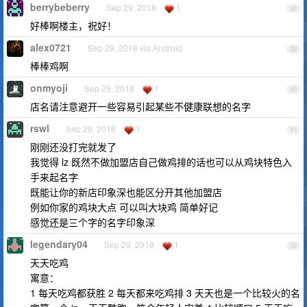
berrybeberry
Sep 29, 2018
1
38
好棒啊楼主，祝好！
alex0721
Sep 29, 2018 via Android
39
棒棒鸡啊
onmyoji
Sep 29, 2018
1
40
店名请注意避开一些容易引起某些不健康联想的名字
rswl
Sep 29, 2018
1
41
刚刚还没打完就发了
我觉得 lz 既然不做加盟店自己做鸡排的话也可以从鸡块特色入
手来起名字
既能让你的新店印象深也能区分开其他加盟店
例如你家的鸡块大点 可以叫大块鸡 简单好记
感觉还是三个字的名字印象深
legendary04
Sep 29, 2018
1
42
天天吃鸡
寓意：
1 每天吃鸡都获胜 2 每天都来吃鸡排 3 天天也是一个比较火的名