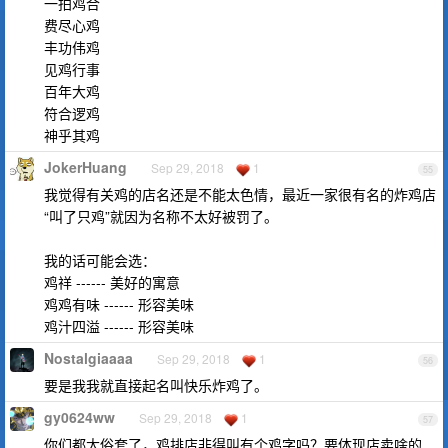
一拍鸡合
费尽心鸡
丰功伟鸡
见鸡行事
百年大鸡
符合逻鸡
神乎其鸡
JokerHuang
Sep 29, 2018
1
55
我觉得有关鸡的店名还是不能太色情，最近一家很有名的炸鸡店
“叫了只鸡”就因为名称不太好被罚了。
我的话可能会选：
鸡祥 ------ 美好的寓意
鸡鸡有味 ------ 形容美味
鸡汁四溢 ------ 形容美味
Nostalgiaaaa
Sep 29, 2018
1
56
要是我我就直接起名叫快乐炸鸡了。
gy0624ww
Sep 29, 2018
1
57
你们都太俗套了，鸡排店非得叫有个鸡字吗？要体现店卖啥的