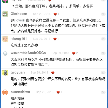
Lz 贵姓，那么麻烦干嘛，老某鸡排，，多简单，多省事
Giethoorn
Sep 29, 2018
1
50
@
cloverii
我也是这样觉得我是一个女生，知道吃鸡游戏很火，
但是绝大部分还是很多人不太感这个游戏的，感觉还是取个正常
点，店名就是要好念、易记就行
hheng101
Sep 29, 2018
1
51
吃鸡凉了怎么办😂
wxunm60tAn8bODGs
Sep 29, 2018
2
52
大吉大利今晚吃鸡 不可能注册得到商标的，商标贩子要是连这
点嗅觉都没有就不用混了。
twoyuan
Sep 29, 2018
1
53
是的，要取谐音也要找个经久不衰的名词，比如有限状态自动鸡
（手动滑稽
burenshiwo
Sep 29, 2018
1
54
知鸡知彼
登封造鸡