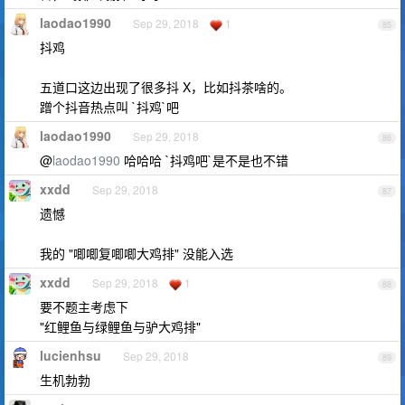
laodao1990
Sep 29, 2018
1
85
抖鸡
五道口这边出现了很多抖 X，比如抖茶啥的。
蹭个抖音热点叫 `抖鸡`吧
laodao1990
Sep 29, 2018
86
@
laodao1990
哈哈哈 `抖鸡吧`是不是也不错
xxdd
Sep 29, 2018
87
遗憾
我的 "唧唧复唧唧大鸡排" 没能入选
xxdd
Sep 29, 2018
1
88
要不题主考虑下
"红鲤鱼与绿鲤鱼与驴大鸡排"
lucienhsu
Sep 29, 2018
89
生机勃勃