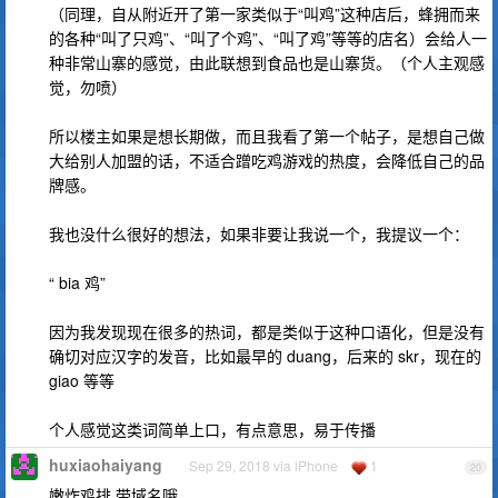
（同理，自从附近开了第一家类似于“叫鸡”这种店后，蜂拥而来
的各种“叫了只鸡”、“叫了个鸡”、“叫了鸡”等等的店名）会给人一
种非常山寨的感觉，由此联想到食品也是山寨货。（个人主观感
觉，勿喷）
所以楼主如果是想长期做，而且我看了第一个帖子，是想自己做
大给别人加盟的话，不适合蹭吃鸡游戏的热度，会降低自己的品
牌感。
我也没什么很好的想法，如果非要让我说一个，我提议一个：
“ bia 鸡”
因为我发现现在很多的热词，都是类似于这种口语化，但是没有
确切对应汉字的发音，比如最早的 duang，后来的 skr，现在的
giao 等等
个人感觉这类词简单上口，有点意思，易于传播
huxiaohaiyang
Sep 29, 2018 via iPhone
1
20
嫩炸鸡排 带域名哦