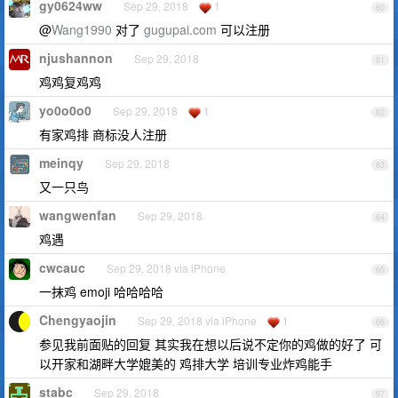
gy0624ww
Sep 29, 2018
1
60
@
Wang1990
对了
gugupai.com
可以注册
njushannon
Sep 29, 2018
61
鸡鸡复鸡鸡
yo0o0o0
Sep 29, 2018
1
62
有家鸡排 商标没人注册
meinqy
Sep 29, 2018
63
又一只鸟
wangwenfan
Sep 29, 2018
64
鸡遇
cwcauc
Sep 29, 2018 via iPhone
65
一抹鸡 emoji 哈哈哈哈
Chengyaojin
Sep 29, 2018 via iPhone
1
66
参见我前面贴的回复 其实我在想以后说不定你的鸡做的好了 可
以开家和湖畔大学媲美的 鸡排大学 培训专业炸鸡能手
stabc
Sep 29, 2018
67