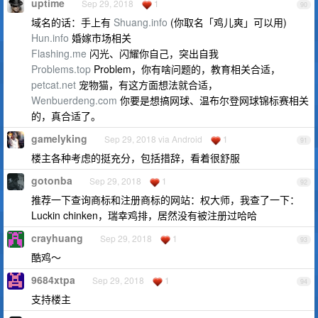
uptime
Sep 29, 2018
1
90
域名的话：手上有
Shuang.info
(你取名「鸡儿爽」可以用)
Hun.info
婚嫁市场相关
Flashing.me
闪光、闪耀你自己，突出自我
Problems.top
Problem，你有啥问题的，教育相关合适，
petcat.net
宠物猫，有这方面想法就合适，
Wenbuerdeng.com
你要是想搞网球、温布尔登网球锦标赛相关
的，真合适了。
gamelyking
Sep 29, 2018 via Android
1
91
楼主各种考虑的挺充分，包括措辞，看着很舒服
gotonba
Sep 29, 2018
1
92
推荐一下查询商标和注册商标的网站：权大师，我查了一下：
Luckin chinken，瑞幸鸡排，居然没有被注册过哈哈
crayhuang
Sep 29, 2018
1
93
酷鸡～
9684xtpa
Sep 29, 2018
1
94
支持楼主