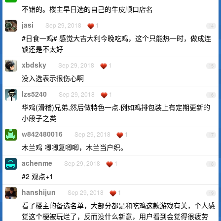
不错的。楼主早日选的自己的牛皮顺口店名
jasi
Sep 29, 2018
1
14
#日食一鸡# 感觉大吉大利今晚吃鸡，这个只能热一时，做成连
锁还是不太好
xbdsky
Sep 29, 2018
1
15
没入选表示很伤心啊
lzs5240
Sep 29, 2018
1
16
华鸡(滑稽)兄弟,然后做特色一点.例如鸡排包装上有定期更新的
小段子之类
w842480016
Sep 29, 2018
1
17
木兰鸡 唧唧复唧唧，木兰当户织。
achenme
Sep 29, 2018
1
18
#2 观点+1
hanshijun
Sep 29, 2018
1
19
看了楼主的备选名单，大部分都是和吃鸡这款游戏有关，个人感
觉这个梗被玩烂了，反而没什么新意，用户看到会觉得很疲劳