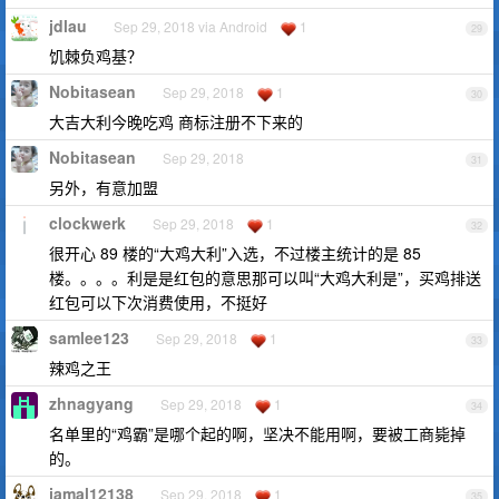
jdlau
Sep 29, 2018 via Android
1
29
饥棘负鸡基？
Nobitasean
Sep 29, 2018
1
30
大吉大利今晚吃鸡 商标注册不下来的
Nobitasean
Sep 29, 2018
31
另外，有意加盟
clockwerk
Sep 29, 2018
1
32
很开心 89 楼的“大鸡大利”入选，不过楼主统计的是 85
楼。。。。利是是红包的意思那可以叫“大鸡大利是”，买鸡排送
红包可以下次消费使用，不挺好
samlee123
Sep 29, 2018
1
33
辣鸡之王
zhnagyang
Sep 29, 2018
1
34
名单里的“鸡霸”是哪个起的啊，坚决不能用啊，要被工商毙掉
的。
jamal12138
Sep 29, 2018
1
35