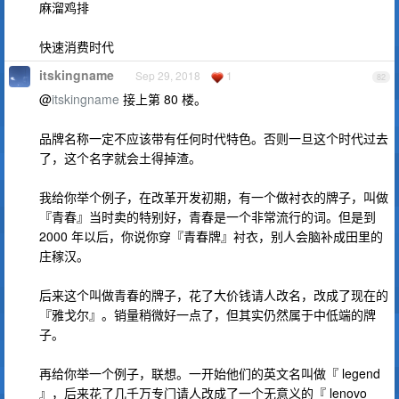
麻溜鸡排
快速消费时代
itskingname
Sep 29, 2018
1
82
@
itskingname
接上第 80 楼。
品牌名称一定不应该带有任何时代特色。否则一旦这个时代过去
了，这个名字就会土得掉渣。
我给你举个例子，在改革开发初期，有一个做衬衣的牌子，叫做
『青春』当时卖的特别好，青春是一个非常流行的词。但是到
2000 年以后，你说你穿『青春牌』衬衣，别人会脑补成田里的
庄稼汉。
后来这个叫做青春的牌子，花了大价钱请人改名，改成了现在的
『雅戈尔』。销量稍微好一点了，但其实仍然属于中低端的牌
子。
再给你举一个例子，联想。一开始他们的英文名叫做『 legend
』，后来花了几千万专门请人改成了一个无意义的『 lenovo