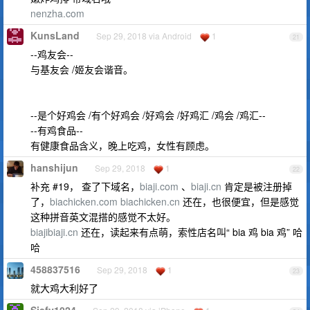
nenzha.com
KunsLand
Sep 29, 2018 via Android
1
21
--鸡友会--
与基友会 /姬友会谐音。
--是个好鸡会 /有个好鸡会 /好鸡会 /好鸡汇 /鸡会 /鸡汇--
--有鸡食品--
有健康食品含义，晚上吃鸡，女性有顾虑。
hanshijun
Sep 29, 2018
1
22
补充 #19， 查了下域名，
biaji.com
、
biaji.cn
肯定是被注册掉
了，
biachicken.com
biachicken.cn
还在，也很便宜，但是感觉
这种拼音英文混搭的感觉不太好。
biajibiaji.cn
还在，读起来有点萌，索性店名叫“ bia 鸡 bia 鸡” 哈
哈
458837516
Sep 29, 2018
1
23
就大鸡大利好了
Siefy1024