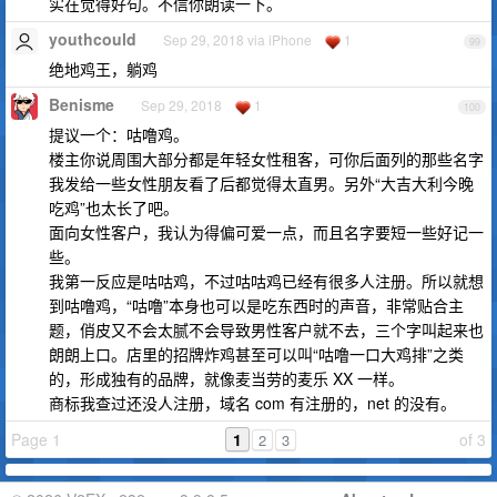
实在觉得好句。不信你朗读一下。
youthcould
Sep 29, 2018 via iPhone
1
99
绝地鸡王，躺鸡
Benisme
Sep 29, 2018
1
100
提议一个：咕噜鸡。
楼主你说周围大部分都是年轻女性租客，可你后面列的那些名字
我发给一些女性朋友看了后都觉得太直男。另外“大吉大利今晚
吃鸡”也太长了吧。
面向女性客户，我认为得偏可爱一点，而且名字要短一些好记一
些。
我第一反应是咕咕鸡，不过咕咕鸡已经有很多人注册。所以就想
到咕噜鸡，“咕噜”本身也可以是吃东西时的声音，非常贴合主
题，俏皮又不会太腻不会导致男性客户就不去，三个字叫起来也
朗朗上口。店里的招牌炸鸡甚至可以叫“咕噜一口大鸡排”之类
的，形成独有的品牌，就像麦当劳的麦乐 XX 一样。
商标我查过还没人注册，域名 com 有注册的，net 的没有。
Page 1
1
of 3
2
3