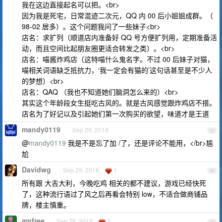
我在这边直接起名可以把。<br>
因为我是死宅，日常混迹二次元，QQ 内 00 后小姐姐成群。（
98-02 居多）。这个问题我问了一些妹子<br>
店名：求扩列（顺道店内准备好 QQ 号方便扩列用，定期准备活
动，而且空间比起朋友圈更适合转发之类）。<br>
店名：喵酱炸鸡店（这特喵什么鬼名字。不过 00 后妹子对猫，
喵相关词语缺乏抵抗力，‘我一定会有猫的’这句话甚至是不少人
的梦想）<br>
店名：QAQ （我也不知道她们脑洞怎么来的）<br>
其实这个年龄段女生挺吃古风的。就是古风感觉跟炸鸡店不搭。
店名为了好记以及引起她们第一次购买的欲望，味道才是王道
mandy0119
Sep 29, 2018
47
@
mandy0119
我是不是忘了加 /了，还是评论不能用，</br>尴
尬
Davidwg
Sep 29, 2018
1
48
所有跟 大吉大利，今晚吃鸡 相关的都不建议，游戏已经快死
了，这种流行语过了风之后再看会特别 low，不适合做商铺品
牌，楼主慎重。
myfree
Sep 29, 2018
1
49