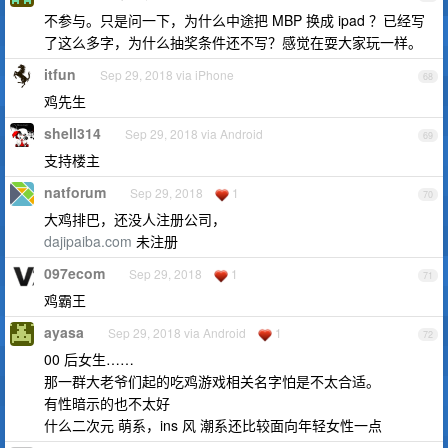
不参与。只是问一下，为什么中途把 MBP 换成 ipad ？已经写
了这么多字，为什么抽奖条件还不写？感觉在耍大家玩一样。
itfun
Sep 29, 2018 via iPhone
68
鸡先生
shell314
Sep 29, 2018 via Android
69
支持楼主
natforum
Sep 29, 2018
1
70
大鸡排巴，还没人注册公司，
dajipaiba.com
未注册
097ecom
Sep 29, 2018
1
71
鸡霸王
ayasa
Sep 29, 2018 via Android
1
72
00 后女生……
那一群大老爷们起的吃鸡游戏相关名字怕是不太合适。
有性暗示的也不太好
什么二次元 萌系，ins 风 潮系还比较面向年轻女性一点