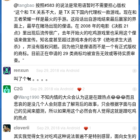
@
tangbao
按照#583 的说法是常用语暂时不需要担心版权
“这个和 TX 关系不大，是 TX 买下国内代理权一款游戏。现在和
王者荣耀一样是最火的手游。这段话出自游戏结束最后赢家的界
面上，最早在赌场出现的俚语。在 2008 年的电影《决胜 21
点》里出现后流传很广，去年开始火的吃鸡游戏里也采用这个俚
语来做宣传。知名度甚至超过游戏本身的名字《绝地求生大逃
杀》，并没有版权问题。因为他只是俚语而不是一个有正式版权
的商标。目前正在申请的 29 类商标均被宣告无效或等待实质审
查。”
renxun
Sep 29, 2018 via Android
4
叫了个🐔 。。。。
C2G
Sep 29, 2018 via Android
2
5
@
Wang1990
不知内情的大众会认为这是在蹭热点😂😂😂而且
悲哀的是没几个人会刻意去了解背后的故事，只会根据字面与自
己的见闻来臆测，所以如果用这个必然会有人觉得这就是蹭吃鸡
的热点
cloverii
Sep 29, 2018 via Android
1
6
其实我觉得女生对吃鸡这种说法普遍不是特别感冒，面向女生的