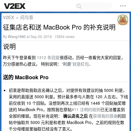
V2EX
问与答
›
征集店名和送 MacBook Pro 的补充说明
By
Wang1990
at Sep 29, 2018 · 15854 views
说明
昨天下午登录看到
1312 条回复
很感动，历经一夜看完大家的回复，
万分感谢热心建议。 特别说明：
“
利是
”就是紅包。
送的 MacBook Pro
初衷是帮助我取店名确认之后，对提供有效建议的抽 5000 利是，
采用的直接送 5000 利是。预计最多参与人数在 120 人左右，下线
前仅收到 10 个回贴。没想到再次上线已经有 1448 个回贴抽奖赠
送的 MacBook Pro，按照我在原帖
#11 注明的规则
已无法覆盖到
全部的楼层。现在补充说明：
确认店名之后
在
获得我的感谢
的回
帖中抽取共 5000 元利是和老款 MacBook Pro，之前的规则在数
千分母楼层里抽取已经没有了意义。