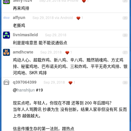
Sep 29, 2018 via iPhone
1
24
再来鸡排
affyun
Sep 29, 2018 via Android
1
25
老撕鸡
livnimasileid
Sep 29, 2018
26
利是是啥意思 能不能说通俗点
amdhcwte
Sep 29, 2018
1
27
鸡动人心、超载炸鸡、新八鸡、辛八鸡、黯然销魂鸡、方丈鸡
排、秘蜜鸡地、巴布诺夫的鸡、三和炸鸡、平平无奇大鸡排、银
河鸡地、SKR 鸡排
q397064399
Sep 29, 2018
1
28
@
hanshijun
#19
现实点吧，年轻人，你现在不蹭 还等到 200 年后蹭吗？
当年人人骂腾讯 抄袭为生 没有创新，结果人家非但没有死 反而
上市 越做越大。
信息传播生存的第一法则，蹭热点