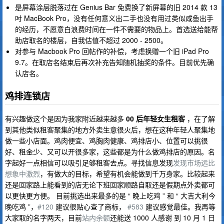
是屏幕涂层脱落过在 Genius Bar 免费换了新屏幕的旧 2014 款 13
吋 MacBook Pro，没有任何意义出二手也没有用过类似咸鱼出手
的经历，不愿意白浪费时间在一件不需要的物品上。首选送给能帮
助店取名的楼层，自我估值不超过 2000 - 2500。
对参与 Macbook Pro 回帖作的补偿，考虑换赠一个旧 iPad Pro
9.7。在取店名结束后再次补充告知随机抽奖的条件。目前优先确
认店名。
鸡排连锁店
有兴趣做这个是因为我家附近越来越多
00 后年轻女生租客
，在了解
到其他类似租客聚集的地方外卖生意很火后，想在这种年轻人聚集地
做一些小店面。鸡肉便宜、鸡胸肉健康、鸡排店小、位置可以挑很
好、租金少、又可以开很多家，这些都是为什么做鸡排店的原因。名
字起好一点相信可以吸引足够租客去点。寻找信息发现
发现市场远比
想象中激烈
，有做大的目标，希望有机会能做到千万身家。比较起来
还是回家路上能看到的店无论下班回家顺路自取还是假期点外卖都可
以更快更方便。 目前挑选出来最多的是 “ 晚上吃鸡 ” 和 “ 大吉大利今
晚吃鸡 ”，
#120
建议很贴心查了商标，
#583
建议感觉最佳。我再等
大家取的名字两天，目前
站内余额
还能送 1000 人感谢 到 10 月 1 日