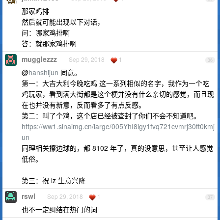
那家鸡排
然后就可能出现以下对话，
问：哪家鸡排啊
答：就那家鸡排啊
mugglezzz
Sep 29, 2018
1
36
@
hanshijun
同意。
第一：大吉大利今晚吃鸡 这一系列相似的名字，我作为一个吃
鸡玩家，看到满大街都是这个梗并没有什么亲切的感觉，而且现
在也并没有新意，反而看多了有点反感。
第二：叫了个鸡，这个店已经被查封了你们不会不知道吧。
https://ww1.sinaimg.cn/large/005YhI8igy1fvq721cvmrj30ft0kmj
un
同理相关擦边球的，都 8102 年了，真的没意思，甚至让人感觉
低俗。
第三：祝 lz 生意兴隆
rswl
Sep 29, 2018
1
37
也不一定纠结在热门的词