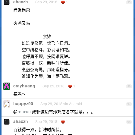
ahaxzh
Sep 29, 2018
1
95
尚饭尚菜
火尧又鸟
食雉
雄雉曳修尾，惊飞向日斜。
空中纷格斗，彩羽落如花。
喧呼勇不顾，投网谁复嗟。
百钱得一双，新味时所佳。
烹煎杂鸡鹜，爪距漫槎牙。
谁知化为蜃，海上落飞鸦。
crayhuang
Sep 29, 2018
1
96
暴鸡～
happyz90
Sep 29, 2018 via Android
97
@
renxun
成都这边有炸鸡店名字就是。。。
ahaxzh
Sep 29, 2018
1
98
百钱得一双，新味时所佳。