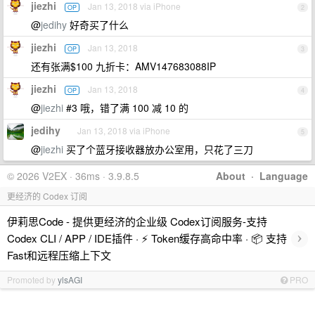
jiezhi
Jan 13, 2018 via iPhone
OP
2
@
jedihy
好奇买了什么
jiezhi
Jan 13, 2018
OP
3
还有张满$100 九折卡：AMV147683088IP
jiezhi
Jan 13, 2018
OP
4
@
jiezhi
#3 哦，错了满 100 减 10 的
jedihy
Jan 13, 2018 via iPhone
5
@
jiezhi
买了个蓝牙接收器放办公室用，只花了三刀
© 2026 V2EX · 36ms · 3.9.8.5
About
·
Language
更经济的 Codex 订阅
伊莉思Code - 提供更经济的企业级 Codex订阅服务-支持
›
Codex CLI / APP / IDE插件 · ⚡️ Token缓存高命中率 · 📦 支持
Fast和远程压缩上下文
Promoted by
ylsAGI
PRO