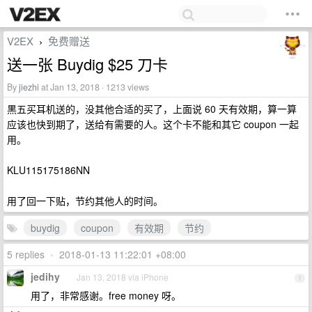
V2EX
免费赠送
›
送一张 Buydig $25 刀卡
By
jiezhi
at Jan 13, 2018 · 1213 views
黒五买耳机送的，没其他合适的买了，上面说 60 天有效期，算一算
应该也快到期了，送给有需要的人。这个卡不能和其它 coupon 一起
用。
KLU115175186NN
用了回一下贴，节约其他人的时间。
buydig
coupon
有效期
节约
5 replies
•
2018-01-13 11:22:01 +08:00
jedihy
Jan 13, 2018 via iPhone
1
用了，非常感谢。free money 呀。