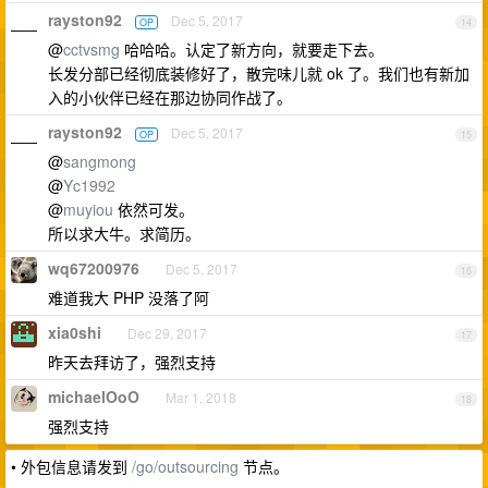
rayston92
Dec 5, 2017
OP
14
@
cctvsmg
哈哈哈。认定了新方向，就要走下去。
长发分部已经彻底装修好了，散完味儿就 ok 了。我们也有新加
入的小伙伴已经在那边协同作战了。
rayston92
Dec 5, 2017
OP
15
@
sangmong
@
Yc1992
@
muyiou
依然可发。
所以求大牛。求简历。
wq67200976
Dec 5, 2017
16
难道我大 PHP 没落了阿
xia0shi
Dec 29, 2017
17
昨天去拜访了，强烈支持
michaelOoO
Mar 1, 2018
18
强烈支持
• 外包信息请发到
/go/outsourcing
节点。