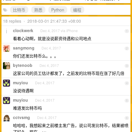
比特币
熟悉
Python
编程
18 replies
•
2018-03-01 21:47:33 +08:00
clockwerk
Dec 4, 2017 via iPhone
1
看着心动啊，就是没说薪资待遇和公司地点
sangmong
Dec 4, 2017
2
你们还发比特币么。。。
bytenoob
Dec 4, 2017
3
这家公司的员工估计都发了，之前发的比特币现在涨了好几倍
muyiou
Dec 4, 2017
4
没说待遇啊
muyiou
Dec 4, 2017
5
难道发比特币吗
cctvsmg
Dec 4, 2017
6
哈哈哈，我想起来之前楼主发广告，说公司发比特币，结果被喷
了好久，现在。~~