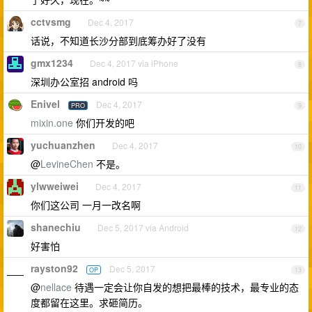
cctvsmg
Dec 4, 2017
7
话说，不知道长沙分部到底筹办好了没有
gmx1234
Dec 4, 2017 via iPhone
8
深圳办公室招 android 吗
Enivel
Dec 4, 2017
PRO
9
mixin.one
你们开发的吧
yuchuanzhen
Dec 4, 2017
10
@
LevineChen
不是。
ylwweiwei
Dec 4, 2017
11
你们这公司 一月一改名啊
shanechiu
Dec 5, 2017 via Android
12
好害怕
rayston92
Dec 5, 2017
OP
13
@
nellace
待遇一定会让你自发的想把最棒的技术，最专业的态
度都留在这里。求砸简历。