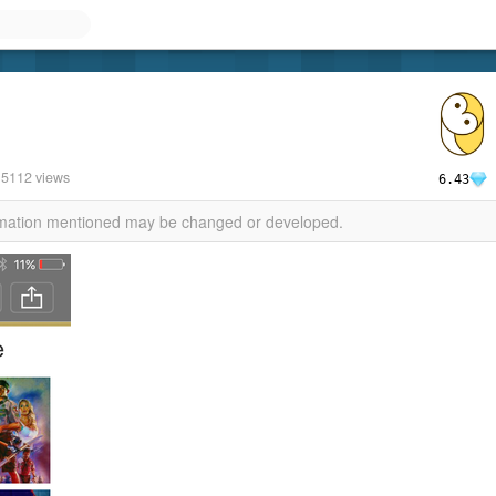
 5112 views
6.43
ormation mentioned may be changed or developed.