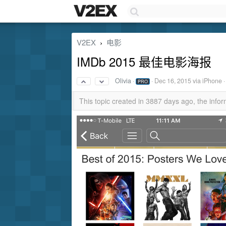
V2EX
电影
›
IMDb 2015 最佳电影海报
Olivia
·
·
Dec 16, 2015
via iPhone ·
PRO
This topic created in 3887 days ago, the inf