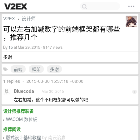
V2EX
设计师
›
可以左右加减数字的前端框架都有哪些
，推荐几个
By
15
at Mar 29, 2015 · 8147 views
多谢
前端
框架
多谢
1 replies
•
2015-03-30 15:37:18 +08:00
Bluecoda
Mar 30, 2015
1
左右加减，这个不用框架都可以做的吧
设计师推荐装备
WACOM 数位板
›
推荐阅读
版式设计基础教程
by 南云治嘉
›