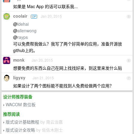
如果是 Mac App 的话可以联系我...
coolair
Jan 20, 2015
OP
5
@
ldehai
@
allenwong
@
rayps
可以免费帮我做么？我写了两个好简单的应用，准备开源放
github上的。
monk
Jan 20, 2015
6
想要免费的东西么自己在网上找找好来，到这里来发什么贴
ligyxy
Jan 21, 2015
7
如果设计了两个图标能不能找到人免费给做两个应用？
设计师推荐装备
WACOM 数位板
›
推荐阅读
版式设计基础教程
by 南云治嘉
›
版式设计全攻略
by 佐佐木刚士
›