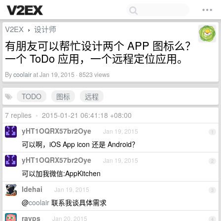
V2EX
设计师
›
有朋友可以帮忙设计两个 APP 图标么？
一个 ToDo 应用，一个远程定位应用。
By
coolair
at Jan 19, 2015 · 8523 views
TODO
图标
远程
7 replies
•
2015-01-21 06:41:18 +08:00
yHT1OQRX57br2Oye
Jan 19, 2015
1
可以啊，iOS App icon 还是 Android？
yHT1OQRX57br2Oye
Jan 19, 2015
2
可以加我微信:AppKitchen
ldehai
Jan 19, 2015
3
@
coolair
联系我谈具体需求
rayps
Jan 20, 2015
4