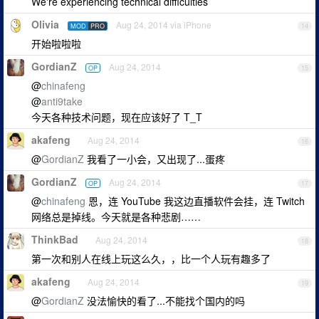
We're experiencing technical difficulties
Olivia
Aug 24, 2014 via iPhone
MOD
PRO
14
开始啦啦啦
GordianZ
Aug 24, 2014
OP
15
@
chinafeng
@
anti9take
今天各种技术问题，现在应该好了 T_T
akafeng
Aug 24, 2014
16
@
GordianZ
我看了一小会，又出现了...蛋疼
GordianZ
Aug 24, 2014
OP
17
@
chinafeng
恩，连 YouTube 我这边直播软件会挂，连 Twitch
网络总是掉线。今天就是各种悲剧……
ThinkBad
Aug 24, 2014
18
第一次和别人在线上玩这么久，，比一个人玩有趣多了
akafeng
Aug 24, 2014
19
@
GordianZ
没法愉快的看了...不能找个国内的吗