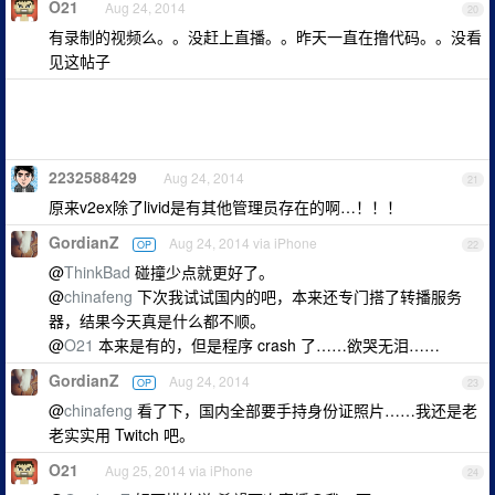
O21
Aug 24, 2014
20
有录制的视频么。。没赶上直播。。昨天一直在撸代码。。没看
见这帖子
2232588429
Aug 24, 2014
21
原来v2ex除了livid是有其他管理员存在的啊…！！！
GordianZ
Aug 24, 2014 via iPhone
OP
22
@
ThinkBad
碰撞少点就更好了。
@
chinafeng
下次我试试国内的吧，本来还专门搭了转播服务
器，结果今天真是什么都不顺。
@
O21
本来是有的，但是程序 crash 了……欲哭无泪……
GordianZ
Aug 24, 2014
OP
23
@
chinafeng
看了下，国内全部要手持身份证照片……我还是老
老实实用 Twitch 吧。
O21
Aug 25, 2014 via iPhone
24