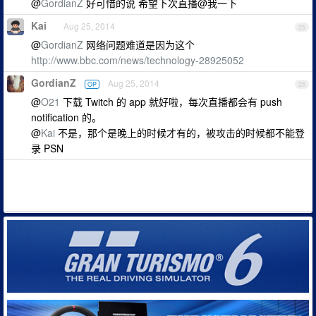
@
GordianZ
好可惜的说 希望下次直播@我一下
Kai
Aug 25, 2014
25
@
GordianZ
网络问题难道是因为这个
http://www.bbc.com/news/technology-28925052
GordianZ
Aug 25, 2014
OP
26
@
O21
下载 Twitch 的 app 就好啦，每次直播都会有 push
notification 的。
@
Kai
不是，那个是晚上的时候才有的，被攻击的时候都不能登
录 PSN