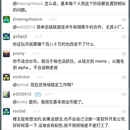
@
jinsongzhaocn
怎么说，基本每个人到这个阶段都会遇到相似
的问题。
jinsongzhaocn
Jul 9
36
@
a4222012
简单总结就是技术牛和销售牛的合作，尤其小厂。
gejigeji
Jul 9
37
你这玩币就算赚个百八十万的也改变不了什么
protry
Jul 9
38
你不适合炒币，相当于啥也没抓住，从铭文到 meme ，从撸毛
到 alpha 。不合适啊老哥
nicknice
Jul 9
39
@
qxmqh
现在还有啥稳定工作啊？
a4222012
Jul 9
OP
40
@
protry
是的，我现在基本退出币圈了。
tool3d
Jul 9
41
楼主挺有想法的,如果没想法,也不会自己注册一家软件开发公司,
好好经营一下,没准会有起色,就不用烦恼是不是打工了.