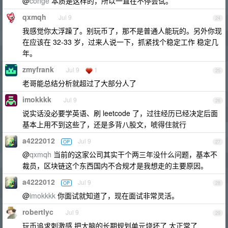
@
conge
本质是这样的，所以一直在不停尝试。
qxmqh
Jul 9
24
我感觉你太浮躁了。别玩币了，那不是普通人能玩的。另外你现
在应该在 32-33 岁，过来人说一下，抓紧找个稳定工作 稳定几
年。
zmyfrank
Jul 9
1
25
老哥能总结分析就超过了大部分人了
imokkkk
Jul 9
26
说实话没必要学英语、刷 leetcode 了，过往经历已经决定后面
基本上用不到这些了，还是多背八股文，唬得住就行
a4222012
Jul 9
OP
27
@
qxmqh
当前的这家公司其实干个两三年没什么问题，基本不
裁员，区块链这个东西国内不合规才是我想走的主要原因。
a4222012
Jul 9
OP
28
@
imokkkk
你面试就知道了，现在面试非常灵活。
robertlyc
Jul 9
29
玩币追求刺激感 把大脑的长期规划单元烧坏了 太正常了