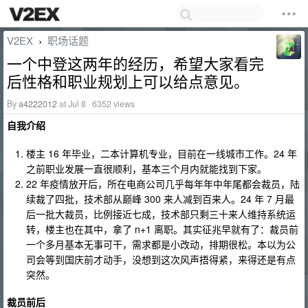
V2EX
职场话题
›
一个中登这两年的经历，希望大家看完
后性格和职业规划上可以给点意见。
By
a4222012
at Jul 8 · 6352 views
自我介绍
楼主 16 年毕业，二本计算机专业，目前在一线城市工作。24 年
之前职业发展一直很顺利，基本三个月内就能找到下家。
22 年疫情放开后，所在电商公司几乎每年年中年尾都会裁员，陆
续裁了四批，技术部从巅峰 300 来人减到百来人。24 年 7 月最
后一批大裁员，比例接近七成，技术部只剩三十来人维持系统运
转，楼主也在其中，拿了 n+1 离职。其实征兆早就有了：裁员前
一个多月基本无事可干，需求都是小改动，排期很松。本以为公
司会等到国庆前才动手，没想到这次风声捂得紧，来得还是有点
突然。
裁员前后