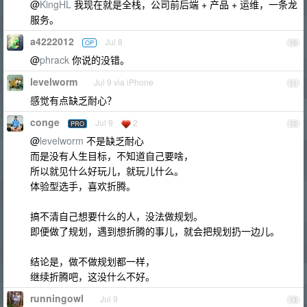
@
KingHL
我现在就是全栈，公司前后端 + 产品 + 运维，一条龙
服务。
a4222012
Jul 8
OP
10
@
phrack
你说的没错。
levelworm
Jul 9 via iPhone
11
感觉有点缺乏耐心？
conge
Jul 9
2
PRO
12
@
levelworm
不是缺乏耐心
而是没有人生目标，不知道自己要啥，
所以就见什么好玩儿，就玩儿什么。
体验型选手，喜欢折腾。
搞不清自己想要什么的人，没法做规划。
即便做了规划，遇到想折腾的事儿，就会把规划扔一边儿。
结论是，做不做规划都一样，
继续折腾吧，这没什么不好。
runningowl
Jul 9
13