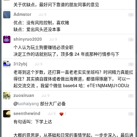
关于优缺点，最好问下靠谱的朋友同事的意见
Admstor
Jul 9
14
优点：没有风险控制，喜欢赌
缺点：爱出风头还没本事
shinyruo2020
Jul 9
15
个人认为玩土狗要赚钱必须全职
决定工作的话就别玩了，顶多像 24 年底那种行情参与下
312ybj
Jul 9
16
老哥到这个岁数，还打算一直老老实实坐班吗？时间精力真能扛
得住？其实搞自媒体或者做出海赛道，都值得琢磨下， 可以一
起交流交流 ，我留个微信 base64 哈：eTE1NjM4MjU1ODUz
zuosiruan
Jul 9
17
@
luohaiyang
部分大厂必备
seenthewind
Jul 9
1
18
有句话叫：下学上达
大概的意思是，从基础和日常的事情学起，一步步深入，最后通