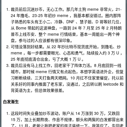
裁员前后沉迷炒币，无心工作。那几年土狗 meme 非常火，21-
24 年撸毛、23-25 年初炒 meme ，我基本都没错过。圈内那阵
子熟悉的车头有王小二、冷静、DNF 、慧子姐、D 哥等好几位，
从 Bome 带起的这波神盘，一路到 24 年 7 月至 25 年 2 月特朗
普币上线币安、整个 meme 行情结束，基本一周能出一两个神
盘，参与过的人应该都有很深印象。
可惜没落到好结果。从 22 年抄比特币现货底开始，到撸毛、炒
meme ，每一步都需要眼光、心态和勇气，陆续投入约 3 万 U ，
25 年底彻底清仓出金，亏了大概 1 万 U 。
裁员后没有马上找工作，回老家干了阵体力活。8 月底回到一线
城市，那时候 meme 行情又有点起色，本想学英语进外企，但复
习断断续续、三天打鱼两天晒网。10 月扛不住家里催促，托以前
关系好的同事内推面了老东家，没通过，之后转以刷 leetcode 和
背英语为主，但总体效果很差。
白发渐生
这段时间失业叠加炒币波动，账户从 14 万涨到 30 万，又跌回
15 万，加上长期熬夜、作息不规律，额头和两鬓的白发都冒出来
了。11 月，老爸让我把老家的房子装修一下，我答应了。先回老