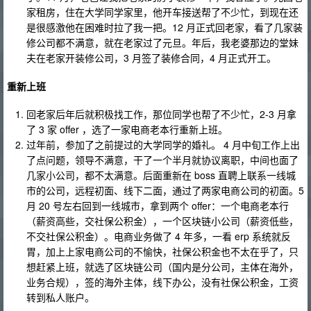
家租房，住在大学同学家里，他开车接送帮了不少忙，到现在还
是很感激他在困难时拉了我一把。12 月正式回老家，看了几家装
修公司都不满意，就在老家过了元旦。年后，我老婆那边的堂妹
夫在老家开装修公司，3 月签了装修合同，4 月正式开工。
重新上班
回老家后年后就积极找工作，那位同学也帮了不少忙，2-3 月拿
了 3 家 offer ，选了一家电商老本行重新上班。
过年前，参加了之前提过的大学同学的婚礼。 4 月中旬工作上出
了点问题，领导不满意，干了一个半月就协议离职，中间也面了
几家小公司，都不太满意。后面重新在 boss 直聘上联系一线城
市的公司，远程初面、线下二面，通过了两家电商公司的初面。5
月 20 号左右回到一线城市，拿到两个 offer：一个电商老本行
（薪资高些，交社保公积金），一个区块链小公司（薪资低些，
不交社保公积金）。电商业务做了 4 年多，一看 erp 系统就反
胃，加上上家电商公司的不愉快，社保公积金也不太在乎了，只
想赶紧上班，就选了区块链公司（国内是分公司，主体在海外，
业务合规），签的海外主体，线下办公，没有社保公积金，工资
转到私人账户。