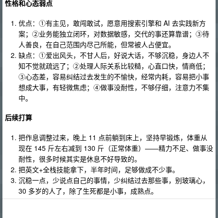
性格和心态弱点
优点：①有主见，敢闯敢试，愿意用搜索引擎和 AI 去实践新方
案；②业务能独立闭环，对数据敏感，交代的事还算靠谱；③待
人善良，在自己范围内尽己所能，但常被人占便宜。
缺点：①爱出风头，不甘人后，好说大话，不够沉稳，身边人不
知不觉就疏远了；②处理人际关系比较糙，心直口快，情商低；
③心态差，容易纠结过去发生的不愉快，经常内耗，容易把小事
想成大事，有轻微焦虑；④做事没耐性，不够仔细，注意力不集
中。
后续打算
把作息调整过来，晚上 11 点前躺到床上，坚持早锻炼，体重从
现在 145 斤左右减到 130 斤（正常体重）——精力不足、做事没
耐性，很多时候其实是休息不好导致的。
把英文+全栈技能拿下，半年时间，足够做成不少事。
沉稳一点，少说点自己的事情，少纠结过去那些事，别玻璃心，
30 多岁的人了，除了生死都是小事，成熟点。