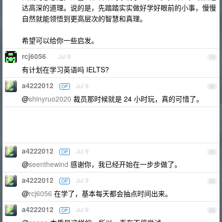
达高深的道理。说的是，先踏踏实实做好学好眼前的小事，慢慢
自然就能领悟到更高层次的智慧和真理。
希望可以给你一些启发。
rcj6056
Jul 9
19
有计划在学习英语吗 IELTS?
a4222012
Jul 9
OP
20
@
shinyruo2020
裁员那时候就是 24 小时玩，真的可惜了。
a4222012
Jul 9
OP
21
@
seenthewind
感谢你，我已经开始在一步步做了。
a4222012
Jul 9
OP
22
@
rcj6056
在学了，基本每天都会抽点时间出来。
a4222012
Jul 9
OP
23