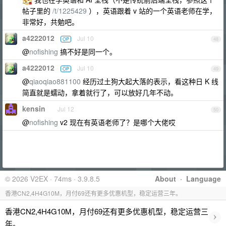
帖子里的
/t/1225429
），英语跟着 v 站的一个英语老师在学，
非常好，共勉吧。
a4222012
Jul 10
OP
48
@
nofishing
搞不好是同一个。
a4222012
Jul 10
OP
49
@
qiaoqiao881100
经历过土狗大起大落的表示，看这种日 K 线
简直就是蠕动，拿着就行了，可以放好几年不动。
kensin
Jul 12
50
@
nofishing
v2 现在有英语老师了？是哪个大佬哎
© 2026 V2EX · 74ms · 3.9.8.5
About
·
Language
香港CN2,4H4G10M，月付69还有更多优惠机型，稳定运营三年。
香港CN2,4H4G10M，月付69还有更多优惠机型，稳定运营三
›
年。