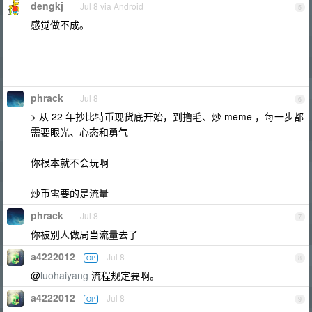
dengkj
Jul 8 via Android
5
感觉做不成。
phrack
Jul 8
6
> 从 22 年抄比特币现货底开始，到撸毛、炒 meme ，每一步都
需要眼光、心态和勇气
你根本就不会玩啊
炒币需要的是流量
phrack
Jul 8
7
你被别人做局当流量去了
a4222012
Jul 8
OP
8
@
luohaiyang
流程规定要啊。
a4222012
Jul 8
OP
9