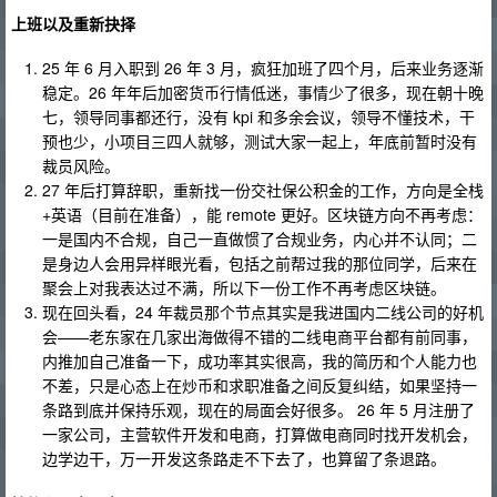
上班以及重新抉择
25 年 6 月入职到 26 年 3 月，疯狂加班了四个月，后来业务逐渐
稳定。26 年年后加密货币行情低迷，事情少了很多，现在朝十晚
七，领导同事都还行，没有 kpi 和多余会议，领导不懂技术，干
预也少，小项目三四人就够，测试大家一起上，年底前暂时没有
裁员风险。
27 年后打算辞职，重新找一份交社保公积金的工作，方向是全栈
+英语（目前在准备），能 remote 更好。区块链方向不再考虑：
一是国内不合规，自己一直做惯了合规业务，内心并不认同；二
是身边人会用异样眼光看，包括之前帮过我的那位同学，后来在
聚会上对我表达过不满，所以下一份工作不再考虑区块链。
现在回头看，24 年裁员那个节点其实是我进国内二线公司的好机
会——老东家在几家出海做得不错的二线电商平台都有前同事，
内推加自己准备一下，成功率其实很高，我的简历和个人能力也
不差，只是心态上在炒币和求职准备之间反复纠结，如果坚持一
条路到底并保持乐观，现在的局面会好很多。 26 年 5 月注册了
一家公司，主营软件开发和电商，打算做电商同时找开发机会，
边学边干，万一开发这条路走不下去了，也算留了条退路。