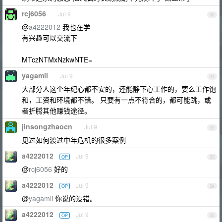
rcj6056
Jul 9
30
@
a4222012
我也在学
有兴趣可以交流下
MTczNTMxNzkwNTE=
yagamil
Jul 9
31
大部分人这个年纪心都不安的，还能静下心工作的，要么工作饱
和，工资和环境都不错。 只要有一点不符合的，都可能跳，或
者折腾其他赚钱途径。
jinsongzhaocn
Jul 9
32
见过如何渡过中年危机的很多案例
a4222012
Jul 9
OP
33
@
rcj6056
好的
a4222012
Jul 9
OP
34
@
yagamil
你说的没错。
a4222012
Jul 9
OP
35