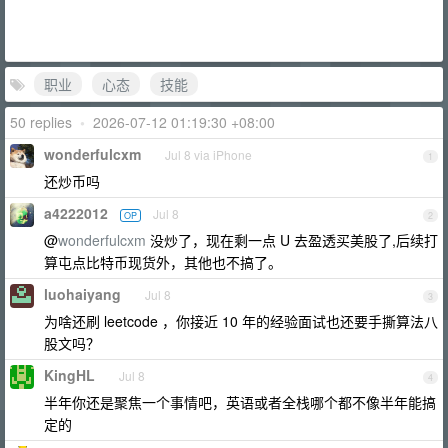
职业
心态
技能
50 replies
•
2026-07-12 01:19:30 +08:00
wonderfulcxm
Jul 8 via iPhone
1
还炒币吗
a4222012
Jul 8
OP
2
@
wonderfulcxm
没炒了，现在剩一点 U 去盈透买美股了,后续打
算屯点比特币现货外，其他也不搞了。
luohaiyang
Jul 8
3
为啥还刷 leetcode ，你接近 10 年的经验面试也还要手撕算法八
股文吗？
KingHL
Jul 8
4
半年你还是聚焦一个事情吧，英语或者全栈哪个都不像半年能搞
定的