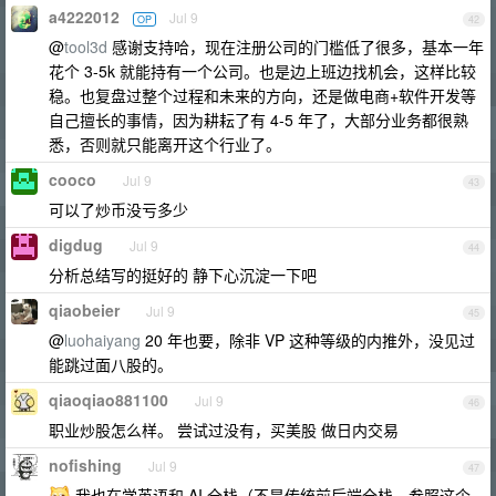
a4222012
Jul 9
OP
42
@
tool3d
感谢支持哈，现在注册公司的门槛低了很多，基本一年
花个 3-5k 就能持有一个公司。也是边上班边找机会，这样比较
稳。也复盘过整个过程和未来的方向，还是做电商+软件开发等
自己擅长的事情，因为耕耘了有 4-5 年了，大部分业务都很熟
悉，否则就只能离开这个行业了。
cooco
Jul 9
43
可以了炒币没亏多少
digdug
Jul 9
44
分析总结写的挺好的 静下心沉淀一下吧
qiaobeier
Jul 9
45
@
luohaiyang
20 年也要，除非 VP 这种等级的内推外，没见过
能跳过面八股的。
qiaoqiao881100
Jul 9
46
职业炒股怎么样。 尝试过没有，买美股 做日内交易
nofishing
Jul 9
47
我也在学英语和 AI 全栈（不是传统前后端全栈，参照这个