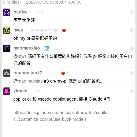
9 replies
•
2026-07-09 09:43:04 +08:00
ovtfkw
Jul 8
1
阿里大佬好
mws
Jul 8 via Android
1
2
oh my pi 感觉挺好用的
maomaoxiao
Jul 8
OP
3
@
mws
请问下有什么推荐的实践吗？我看 pi 好像比较吃用户自
己的配置
huangsijun17
Jul 8
1
4
@
maomaoxiao
#3 on-my-pi 就是 pi 的配置包。
yinmin
Jul 8
5
copilot cli 和 vscode copilot agent 能接 Claude API
https://docs.github.com/en/copilot/how-tos/copilot-
cli/customize-copilot/use-byok-models