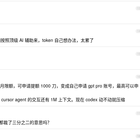
1
1
顶级 AI 辅助来，token 自己想办法，太累了
1
1
500 刀月限额，可申请提额 1000 刀，变成自己申请 gpt pro 账号，最高可以申
or agent 的交互还有 1M 上下文。现在 codex 动不动就压缩
1
都裁了三分之二的意思吗？
1