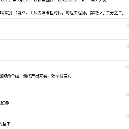
啥差别 （当然，比起古法编程时代，每组工程师，都减少了三分之二）
1
对照的两个组，最终产出来看，效率没差别...
1
班😧
1
车的路子