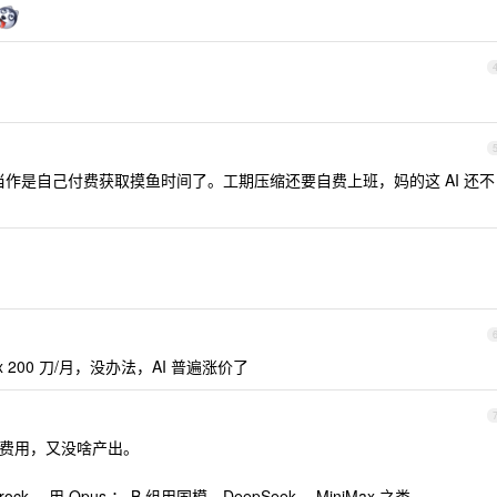
作是自己付费获取摸鱼时间了。工期压缩还要自费上班，妈的这 AI 还不
dex 200 刀/月，没办法，AI 普遍涨价了
刀的费用，又没啥产出。
 ，用 Opus ； B 组用国模，DeepSeek ，MiniMax 之类