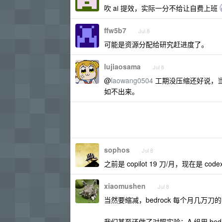
吹 ai 提效，实际一分不给让自费上班
ffw5b7
Jul 8
可能是资源分配给研究赶进度了。
lujiaosama
Jul 8
@
laowang0504
工期没压缩还好说，当
如不出来。
sophos
Jul 8
之前是 copilot 19 刀/月，现在是 co
xiaomushen
Jul 8
当然要缩减，bedrock 每个月几万
我们甚至还做了对照实验：A 组用 bedrock