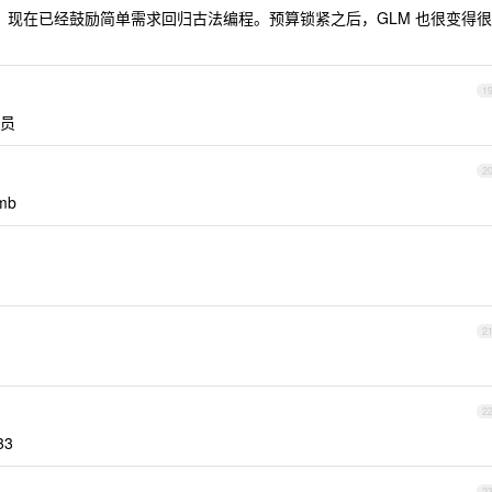
率，现在已经鼓励简单需求回归古法编程。预算锁紧之后，GLM 也很变得很
1
员
2
mb
2
2
33
2