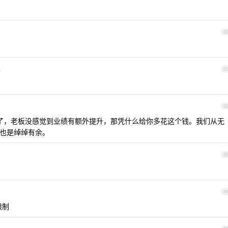
3
8
3
3
 下去了，老板没感觉到业绩有额外提升，那凭什么给你多花这个钱。我们从无
型，也是绰绰有余。
3
3
限制