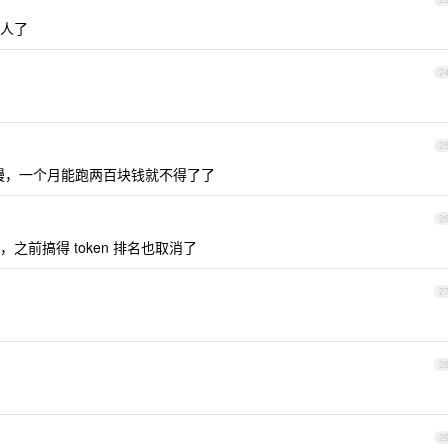
招人了
2
2
很慢，一个月能跑两百块钱就不得了了
2
前搞得 token 排名也取消了
2
2
2