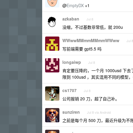
@
EmptyDX
+1
azkaban
Jul 8
没缩，不过基数非常低，就 200u
WWwwMMmmMMmmWWww
Jul 
写前端需要 gpt5.5 吗
longaiwp
Jul 8
肯定要压降的，一个月 1000usd
限到 100usd ，其实混用不同的模
cs1707
Jul 8
公司报销 20 刀，超了自己补。
sunziren
Jul 8 via Android
之前是每个月 500 刀，最近升级为不