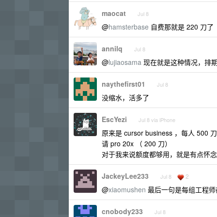
maocat
Jul 8
@
hamsterbase
自费那就是 220 刀了
annilq
Jul 8
@
lujiaosama
现在就是这种情况，排期按照
naythefirst01
Jul 8
没缩水，活多了
EscYezi
Jul 8 via iPhone
原来是 cursor business ，每人 
请 pro 20x （ 200 刀）
对于我来说额度都够用，就是有点怀念 curs
JackeyLee233
2
Jul 8
@
xiaomushen
最后一句是每组工程师
cnobody233
Jul 8