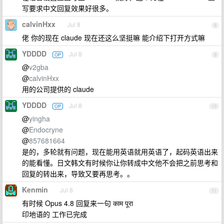
写要求中文回复效果好很多。
calvinHxx
Jul 8
8
佬 你的现在 claude 现在还这么坚挺嘛 能介绍下打开方式嘛
YDDDD
Jul 8
OP
9
@
v2gba
@
calvinHxx
用的公司提供的 claude
YDDDD
Jul 8
OP
10
@
yingha
@
Endocryne
@
857681664
是的，多轮就有问题，现在能用英语就用英语了，起码英语出来
的能看懂。日文韩文有时候你让你转成中文他不会把之前思考和
回复的转出来，导致又要再思考。。
Kenmin
Jul 8
11
有时候 Opus 4.8 回复来一句 काम पूरा
印地语的 工作已完成