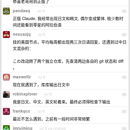
恭喜老哥用到正版了
pandasq
Jul 8
23
正版 Claude, 我经常出现日文和韩文, 偶尔变成繁体, 极少数时
间还能看到零星的阿拉伯语
nexuszjq
Jul 8
24
挂的美国节点，平均每周都出现两三次日语回复，还遇到过中日
文混杂的：
この改动跨了两个独立仓库，先查清两边各自的 git 状态和 diff
。
maxwellz
Jul 8
25
现在就遇到了，库库输出日文中
robinxplorer
Jul 8
26
我是日文、中文、英文轮着来。最终必须得检查下输出
frankqcc
Jul 8
27
最近不怎么遇到，之前有一段时间非常频繁
imruiming
Jul 8 via Android
28