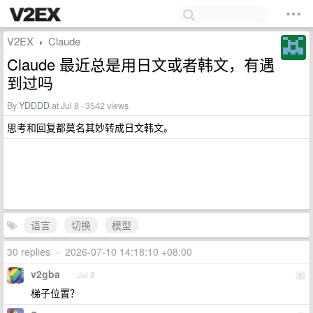
V2EX
Claude
›
Claude 最近总是用日文或者韩文，有遇
到过吗
By
YDDDD
at Jul 8 · 3542 views
思考和回复都莫名其妙转成日文韩文。
语言
切换
模型
30 replies
•
2026-07-10 14:18:10 +08:00
v2gba
Jul 8
1
梯子位置？