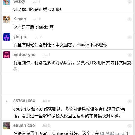
Sezxy
Jul 8
2
证明你用的是正版 Claude
Kimen
Jul 8
3
这才是正版 claude 啊
yingha
Jul 8
4
而且有时候你强制让他中文回答，claude 也不理你
Endocryne
Jul 8
5
有遇到过，特别是多轮对话以后，会莫名其妙用日文或韩文回复
你
857681664
Jul 8
6
opus 4.6 和 4.8 都遇到过，多轮对话后就偶尔会出现日语/韩
语，看到过一些解释是说大模型回复时的字符集映射问题。
ebushicao
Jul 8
7
在语言设置里面写上 Chinese 就好，这个比在
CLAUDE.md
里