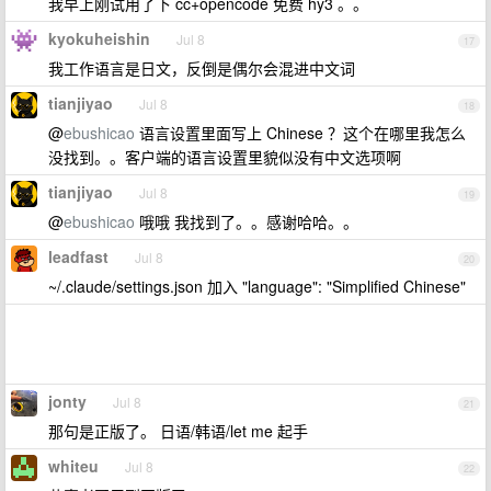
我早上刚试用了下 cc+opencode 免费 hy3 。。
kyokuheishin
Jul 8
17
我工作语言是日文，反倒是偶尔会混进中文词
tianjiyao
Jul 8
18
@
ebushicao
语言设置里面写上 Chinese ？这个在哪里我怎么
没找到。。客户端的语言设置里貌似没有中文选项啊
tianjiyao
Jul 8
19
@
ebushicao
哦哦 我找到了。。感谢哈哈。。
leadfast
Jul 8
20
~/.claude/settings.json 加入 "language": "Simplified Chinese"
jonty
Jul 8
21
那句是正版了。 日语/韩语/let me 起手
whiteu
Jul 8
22