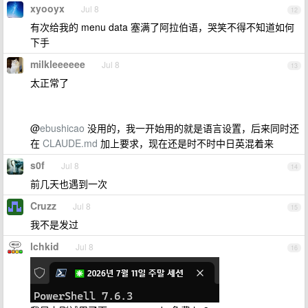
xyooyx
Jul 8
12
有次给我的 menu data 塞满了阿拉伯语，哭笑不得不知道如何
下手
milkleeeeee
Jul 8
13
太正常了
@
ebushicao
没用的，我一开始用的就是语言设置，后来同时还
在
CLAUDE.md
加上要求，现在还是时不时中日英混着来
s0f
Jul 8
14
前几天也遇到一次
Cruzz
Jul 8
15
我不是发过
lchkid
Jul 8
16