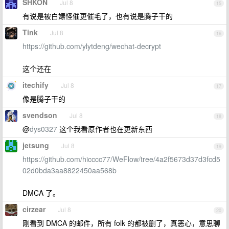
SHKON
Jul 8
15
有说是被白嫖怪催更催毛了，也有说是腾子干的
Tink
Jul 8
16
https://github.com/ylytdeng/wechat-decrypt
这个还在
itechify
Jul 8
17
像是腾子干的
svendson
Jul 8
18
@
dys0327
这个我看原作者也在更新东西
jetsung
Jul 8
19
https://github.com/hicccc77/WeFlow/tree/4a2f5673d37d3fcd5
02d0bda3aa8822450aa568b
DMCA 了。
cirzear
Jul 8
20
刚看到 DMCA 的邮件，所有 folk 的都被删了，真恶心，意思聊