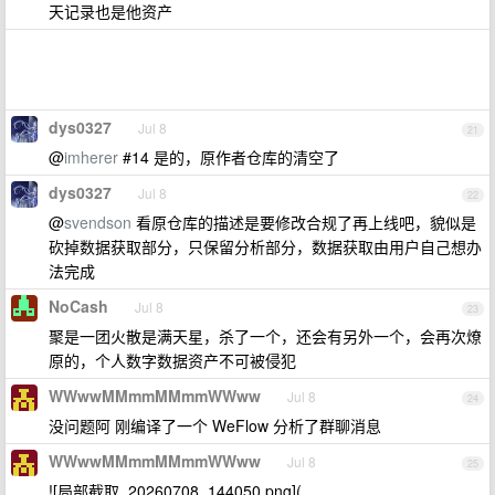
天记录也是他资产
dys0327
Jul 8
21
@
imherer
#14 是的，原作者仓库的清空了
dys0327
Jul 8
22
@
svendson
看原仓库的描述是要修改合规了再上线吧，貌似是
砍掉数据获取部分，只保留分析部分，数据获取由用户自己想办
法完成
NoCash
Jul 8
23
聚是一团火散是满天星，杀了一个，还会有另外一个，会再次燎
原的，个人数字数据资产不可被侵犯
WWwwMMmmMMmmWWww
Jul 8
24
没问题阿 刚编译了一个 WeFlow 分析了群聊消息
WWwwMMmmMMmmWWww
Jul 8
25
![局部截取_20260708_144050.png](