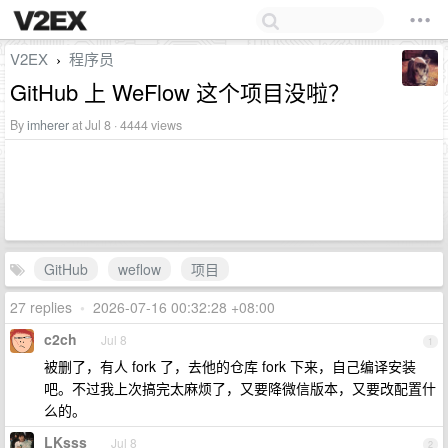
V2EX
程序员
›
GitHub 上 WeFlow 这个项目没啦？
By
imherer
at Jul 8 · 4444 views
GitHub
weflow
项目
27 replies
•
2026-07-16 00:32:28 +08:00
c2ch
Jul 8
1
被删了，有人 fork 了，去他的仓库 fork 下来，自己编译安装
吧。不过我上次搞完太麻烦了，又要降微信版本，又要改配置什
么的。
LKsss
Jul 8
2