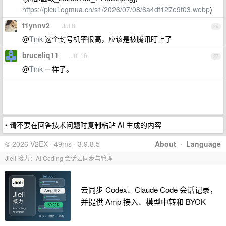
https://picui.ogmua.cn/s1/2026/07/08/6a4df127e9f03.webp
)
f1ynnv2
Jul 8
26
@
Tink
这个封号机率很高，应该是被腾讯盯上了
bruceliq11
Jul 16
27
@
Tink
一样了。
• 请不要在回答技术问题时复制粘贴 AI 生成的内容
© 2026 V2EX · 49ms · 3.9.8.5
About
·
Language
Jieli 接力：AI Coding 会话云同步与管理
云同步 Codex、Claude Code 会话记录，
并提供 Amp 接入、模型中转和 BYOK