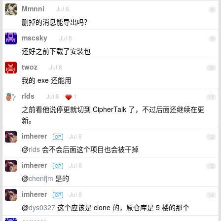
Mmnni
Jul 8
8
删掉的消息能导出吗？
mscsky
Jul 8
9
还好之前下载了安装包
twoz
Jul 8
10
我的 exe 还能用
rlds
Jul 8
1
11
之前看他说停更就切到 CipherTalk 了，不过后面还继续在更
新。
imherer
Jul 8
OP
12
@
rlds
会不会后面这个项目也会被干掉
imherer
Jul 8
OP
13
@
chenfjm
是的
imherer
Jul 8
OP
14
@
dys0327
这个应该是 clone 的，原仓库是 5 楼的那个