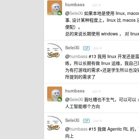
humbass
Jun 4
@
SeleiXi
如果本地是使用 linux, 
事, 设计某种程度上，linux 比 mac
便配）。
总的来说长期使用 windows ， 对 li
SeleiXi
Jun 4
OP
@
humbass
#13 我用 linux 
练，所以长期有做 linux 运维，我自
为有打游戏的需求+还是学生所以也没钱多
所提到的需求了
humbass
Jun 4
@
SeleiXi
我吐槽也不生气，可以可以 >
人工智能哪个方向
SeleiXi
Jun 4
OP
@
humbass
#15 我做 Agentic R
向上