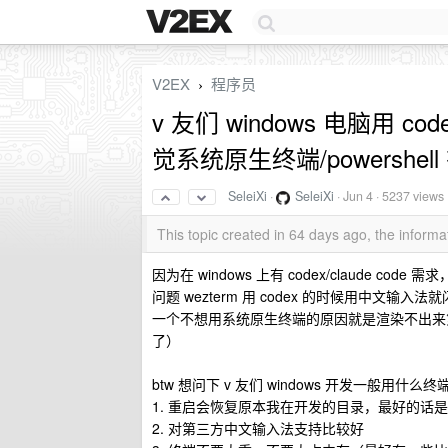
V2EX
程序员
›
v 友们 windows 电脑用 co
觉系统原生终端/powershel
SeleiXi
·
SeleiXi
·
Jun 4
· 5237 views
This topic created in 64 days ago, the infor
因为在 windows 上有 codex/claude co
问题 wezterm 用 codex 的时候用中文
一个不想用系统原生终端的原因就是渲染不出来
了）
btw 想问下 v 友们 windows 开发一般用
1. 重启会恢复原本我在开发的目录，最好的话是能
2. 对第三方中文输入法支持比较好