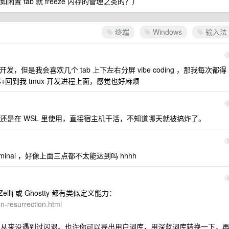
 tab 就 freeze 内存的管理之类的？）
终端
Windows
输入法
做开发，但是我会喜欢几个 tab 上下左右分屏 vibe coding ，那我每次都得
务器+回到我 tmux 开发进程上面，感觉也好麻烦
+ zsh 。最好的还是在 WSL 里使用，直接宿主机干活，不知道哪天就被搞炸了。
erminal ，好像上面三点都不太能达到吗 hhhh
ellij 或 Ghostty 都有类似定义能力：
on-resurrection.html
输入法，从来没遇到过闪退。也许你可以导出用户词库，用深蓝词库转换一下，