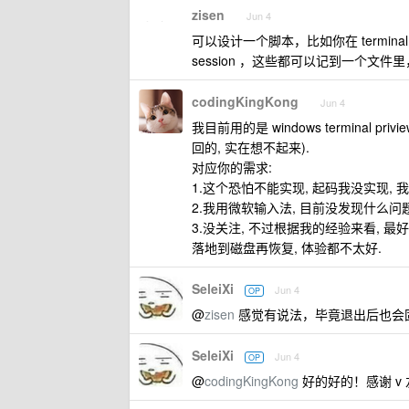
zisen
Jun 4
可以设计一个脚本，比如你在 termina
session ，这些都可以记到一个文件
codingKingKong
Jun 4
我目前用的是 windows terminal priv
回的, 实在想不起来).
对应你的需求:
1.这个恐怕不能实现, 起码我没实现, 我是开
2.我用微软输入法, 目前没发现什么问题
3.没关注, 不过根据我的经验来看, 最好不
落地到磁盘再恢复, 体验都不太好.
SeleiXi
Jun 4
OP
@
zisen
感觉有说法，毕竟退出后也会固定输出
SeleiXi
Jun 4
OP
@
codingKingKong
好的好的！感谢 v 