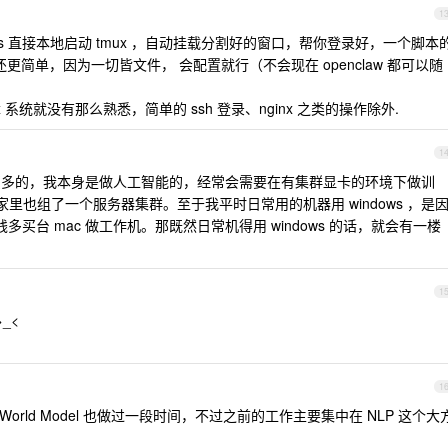
1
macos 直接本地启动 tmux ，自动挂载分割好的窗口，帮你登录好，一个脚本
os 还更简单，因为一切皆文件， 会配置就行（不会现在 openclaw 都可以随
nux 系统就没有那么熟悉，简单的 ssh 登录、nginx 之类的操作除外.
1
开发还是蛮多的，我本身是做人工智能的，经常会需要在有集群显卡的环境下做训
己家里也组了一个服务器集群。至于我平时日常用的机器用 windows ，是
买台 mac 做工作机。那既然日常机得用 windows 的话，就会有一楼
1
_<
1
L 的，World Model 也做过一段时间，不过之前的工作主要集中在 NLP 这个大