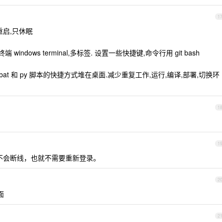
1
重启,只休眠
indows terminal,多标签. 设置一些快捷键,命令行用 git bash
at 和 py 脚本的快捷方式堆在桌面.减少重复工作,运行,编译,部署,切换环
1
1
+ tsshd 不会断线，也就不需要重新登录。
2
面
2