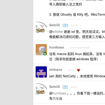
导入微软输入法之类的
3. 那就 Ghostty 或 Kitty 吧。W
SeleiXi
Jun 4
OP
@
w568w
谢谢 xd 佬，明天就试试，b
像能解决闪退的问题，感觉第三方输入法还
humbass
Jun 4 via Android
没有 macos 起码 linux 搞起来，没
位（除非你就是搞 windows 程序）
midraos
1
Jun 4
ssh 用的 NetCatty ，本地使用 Windows
SeleiXi
Jun 4
OP
@
humbass
。。。你看下我一楼说的，为什
有六七台