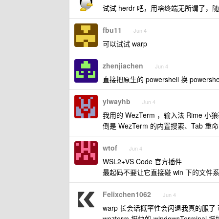
试试 herdr 吧，用啥终端无所谓了，
fbu11
Jun 4
可以试试 warp
zhenjiachen
Jun 4
直接把原生的 powershell 换 power
yiwayhb
Jun 4
我用的 WezTerm ，输入法 Rim
倒是 WezTerm 的内置搜索、Ta
wtof
Jun 4
WSL2+VS Code 官方插件
最起码不要让它直接碰 win 下的文件
Felixchen1062
Jun 4
warp 长会话概率性会闪退我真的服了 
wezterm 挺快的 windowsTerminal 挺