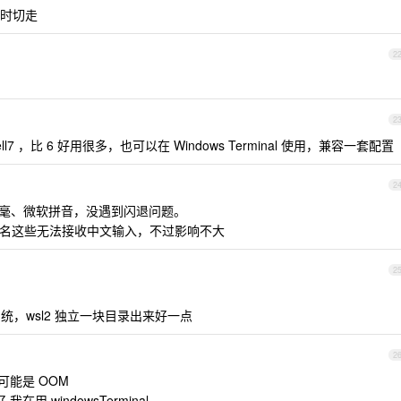
随时切走
2
2
shell7 ，比 6 好用很多，也可以在 Windows Terminal 使用，兼容一套配置
2
e 小狼毫、微软拼音，没遇到闪退问题。
b 重命名这些无法接收中文输入，不过影响不大
2
系统，wsl2 独立一块目录出来好一点
2
可能是 OOM
好 我在用 windowsTerminal