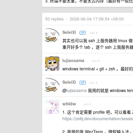
3. 终端不要太重，不要太占内存（最好有一些比如闲置
50 replies
•
2026-06-04 17:08:54 +08:00
SeleiXi
Jun 4
OP
其实也可以我 ssh 上服务器用 tmux 
重开好多个 tab ，逐个 ssh 上我服
lujiaosama
Jun 4
windows terminal + git 
SeleiXi
Jun 4
OP
@
lujiaosama
我用的就是 windows t
w568w
Jun 4
1. 这个肯定需要 profile 吧，可以看看 Z
https://zellij.dev/documentation/sessi
2. 我用的是 WezTerm ，微软