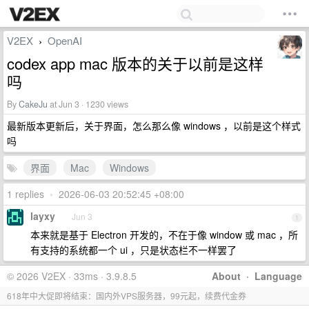
V2EX
OpenAI
›
codex app mac 版本的关于以前是这样
吗
By
CakeJu
at Jun 3 · 1230 views
最新版本更新后，关于界面，怎么那么像 windows ，以前是这个样式
吗
界面
Mac
Windows
1 replies
•
2026-06-03 20:52:45 +08:00
layxy
Jun 3
1
本来就是基于 Electron 开发的，不在于像 window 或 mac ，所
有支持的系统都一个 ui ，只是状态栏不一样罢了
© 2026 V2EX · 33ms · 3.9.8.5
About
·
Language
618年中大促即将结束：国内外VPS服务器，99元起，续费代金券