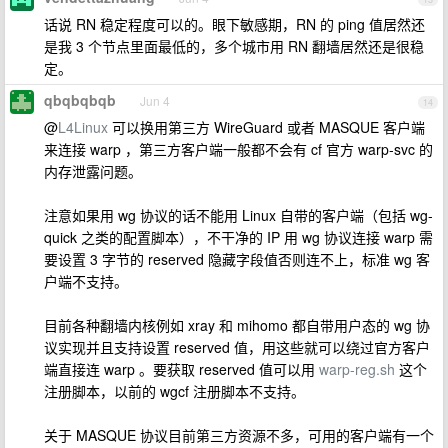
话说 RN 稳定程度可以的。眼下敏感期，RN 的 ping 值居然还
是我 3 个节点里面最低的，多个城市用 RN 翻墙居然还是很稳
定。
qbqbqbqb
Jun 4
14
@
L4Linux
可以换用第三方 WireGuard 或者 MASQUE 客户端
来连接 warp ，第三方客户端一般都不会有 cf 官方 warp-svc 的
内存泄露问题。
注意如果用 wg 协议的话不能用 Linux 自带的客户端（包括 wg-
quick 之类的配置脚本），不干净的 IP 用 wg 协议连接 warp 需
要设置 3 字节的 reserved 隐藏字段值否则连不上，标准 wg 客
户端不支持。
目前各种翻墙内核例如 xray 和 mihomo 都自带用户态的 wg 协
议实现并且支持设置 reserved 值，用这些就可以绕过官方客户
端直接连 warp 。要获取 reserved 值可以用
warp-reg.sh
这个
注册脚本，以前的 wgcf 注册脚本不支持。
关于 MASQUE 协议目前第三方资源不多，可用的客户端有一个