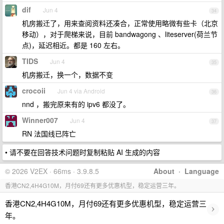
dif
Jun 4
34
机房搬迁了，用来查阅资料还凑合，正常使用略微有些卡（北京
移动），对于爬梯来说，目前 bandwagong 、liteserver(荷兰节
点)，延迟相近。都是 160 左右。
TIDS
Jun 4
35
机房搬迁，换一个，数据不变
crocoii
Jun 4 via Android
36
nnd ，搬完原来有的 ipv6 都没了。
Winner007
Jun 4
37
RN 法国线已阵亡
• 请不要在回答技术问题时复制粘贴 AI 生成的内容
© 2026 V2EX · 66ms · 3.9.8.5
About
·
Language
香港CN2,4H4G10M，月付69还有更多优惠机型，稳定运营三年。
香港CN2,4H4G10M，月付69还有更多优惠机型，稳定运营三
›
年。