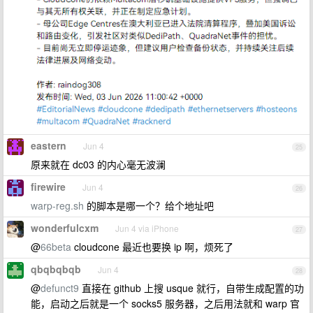
eastern
Jun 4
25
原来就在 dc03 的内心毫无波澜
firewire
Jun 4
26
warp-reg.sh
的脚本是哪一个？给个地址吧
wonderfulcxm
Jun 4 via iPhone
27
@
66beta
cloudcone 最近也要换 ip 啊，烦死了
qbqbqbqb
Jun 4
28
@
defunct9
直接在 github 上搜 usque 就行，自带生成配置的功
能，启动之后就是一个 socks5 服务器，之后用法就和 warp 官