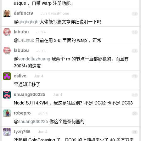
usque ，自带 warp 注册功能。
defunct9
Jun 4 via iPhone
15
@
qbqbqbqb
大佬能写篇文章详细说明一下吗
labubu
Jun 4
16
@
L4Linux
目前在用 x-ui 里面的 warp ，正常
labubu
Jun 4
17
@
vendettazhuang
我两个 rn 的节点一直都挺稳的，而且有
300M+的速度
cslive
Jun 4
18
早通知迁移了
shuang930225
Jun 4
19
Node SJ114KVM ，我这是啥区别？不是 DC02 也不是 DC03
tobepro
Jun 4
20
@
shuang930225
你这个是圣何塞的
tyzrj766
Jun 4
21
迁移到 ColoCrossing 了，DC02 的上游机房欠了 40 多万刀房