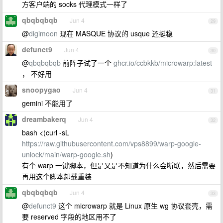
方客户端的 socks 代理模式一样了
qbqbqbqb
Jun 4
29
@
digimoon
现在 MASQUE 协议的 usque 还挺稳
defunct9
Jun 4
30
@
qbqbqbqb
前阵子试了一个
ghcr.io/ccbkkb/microwarp:latest
， 不好用
snoopygao
Jun 4
31
gemini 不能用了
dreambakerq
Jun 4
32
bash <(curl -sL
https://raw.githubusercontent.com/vps8899/warp-google-
unlock/main/warp-google.sh
)
有个 warp 一键脚本，但是又是不知道为什么会断联，然后需要
再用这个脚本卸载重装
qbqbqbqb
Jun 4
33
@
defunct9
这个 microwarp 就是 Linux 原生 wg 协议套壳，需
要 reserved 字段的地区用不了