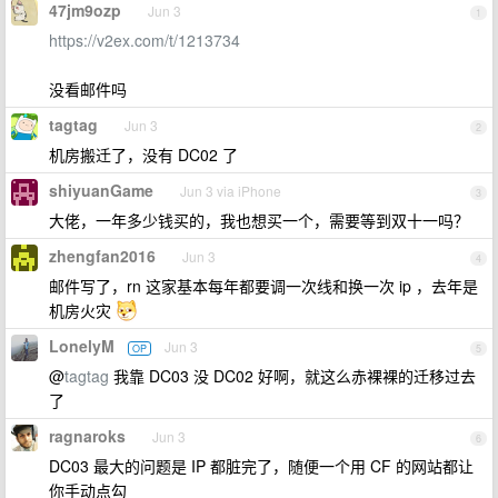
47jm9ozp
Jun 3
1
https://v2ex.com/t/1213734
没看邮件吗
tagtag
Jun 3
2
机房搬迁了，没有 DC02 了
shiyuanGame
Jun 3 via iPhone
3
大佬，一年多少钱买的，我也想买一个，需要等到双十一吗？
zhengfan2016
Jun 3
4
邮件写了，rn 这家基本每年都要调一次线和换一次 ip ，去年是
机房火灾
LonelyM
Jun 3
OP
5
@
tagtag
我靠 DC03 没 DC02 好啊，就这么赤裸裸的迁移过去
了
ragnaroks
Jun 3
6
DC03 最大的问题是 IP 都脏完了，随便一个用 CF 的网站都让
你手动点勾