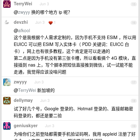
TerryWei
Jun 3
15
@
zwyyy
换的哪个地方 ip 呢？
devzhi
Jun 3
1
16
@
afkool
这个是我根据个人需求定制的，因为手机不支持 ESIM ，所以用
EUICC 可以把 ESIM 写入实体卡（ PDD 关键词：EUICC 白
卡），网上也有很多教程，这个肯定是可以走通的
第二点是因为手机没有第三张卡槽，所以看看搞个 4G 模块，直
接插到 nas 上，写个脚本把短信直接推到微信，试一试能不能
走通，我觉得应该没啥问题
zwyyy
Jun 3
17
@
TerryWei
新加坡的
dellymay
Jun 3
18
试了好几个号，Google 登录的、Hotmail 登录的、直接邮箱密
码登录的，都还是要二验
geniuskyer
Jun 3
19
为啥你们之前登陆都需要手机验证码啊，我用 appleid 注册了好