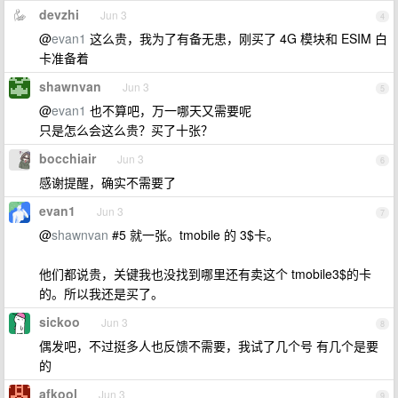
devzhi
Jun 3
4
@
evan1
这么贵，我为了有备无患，刚买了 4G 模块和 ESIM 白
卡准备着
shawnvan
Jun 3
5
@
evan1
也不算吧，万一哪天又需要呢
只是怎么会这么贵？买了十张？
bocchiair
Jun 3
6
感谢提醒，确实不需要了
evan1
Jun 3
7
@
shawnvan
#5 就一张。tmobile 的 3$卡。
他们都说贵，关键我也没找到哪里还有卖这个 tmobile3$的卡
的。所以我还是买了。
sickoo
Jun 3
8
偶发吧，不过挺多人也反馈不需要，我试了几个号 有几个是要
的
afkool
Jun 3
9