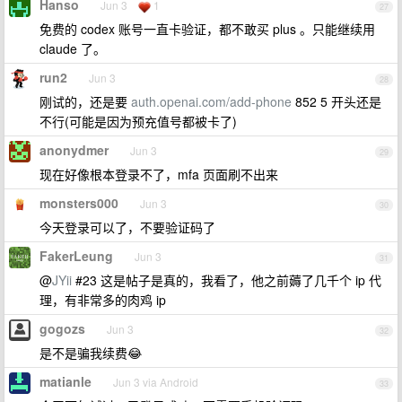
Hanso
Jun 3
1
27
免费的 codex 账号一直卡验证，都不敢买 plus 。只能继续用
claude 了。
run2
Jun 3
28
刚试的，还是要
auth.openai.com/add-phone
852 5 开头还是
不行(可能是因为预充值号都被卡了)
anonydmer
Jun 3
29
现在好像根本登录不了，mfa 页面刷不出来
monsters000
Jun 3
30
今天登录可以了，不要验证码了
FakerLeung
Jun 3
31
@
JYii
#23 这是帖子是真的，我看了，他之前薅了几千个 ip 代
理，有非常多的肉鸡 ip
gogozs
Jun 3
32
是不是骗我续费😂
matianle
Jun 3 via Android
33