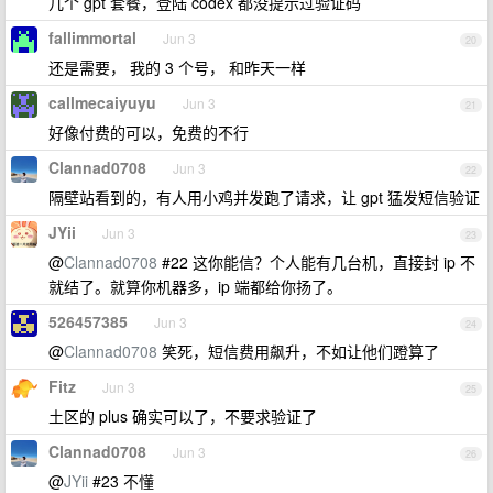
几个 gpt 套餐，登陆 codex 都没提示过验证码
fallimmortal
Jun 3
20
还是需要， 我的 3 个号， 和昨天一样
callmecaiyuyu
Jun 3
21
好像付费的可以，免费的不行
Clannad0708
Jun 3
22
隔壁站看到的，有人用小鸡并发跑了请求，让 gpt 猛发短信验证
JYii
Jun 3
23
@
Clannad0708
#22 这你能信？个人能有几台机，直接封 ip 不
就结了。就算你机器多，ip 端都给你扬了。
526457385
Jun 3
24
@
Clannad0708
笑死，短信费用飙升，不如让他们蹬算了
Fitz
Jun 3
25
土区的 plus 确实可以了，不要求验证了
Clannad0708
Jun 3
26
@
JYii
#23 不懂