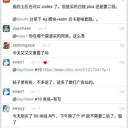
我的土区也可以 codex 了。但是买的日抛 plus 还是要二验。
@
devzhi
分享下 4g 模块+esim 白卡是啥套路。。
Jaychase
Jun 3
10
@
evan1
你在哪个渠道买的阿哥，这么贵
zzztongxue
Jun 3
11
今天又又又重置了吗
evan1
Jun 3
1
12
@
Jaychase
#10
https://www.v2ex.com/t/1217041?p=1
帖子里有些，不多说了，说多了跟打广告似的。
evan1
Jun 3
13
@
Jaychase
#10 有些=有写
zwyyy
Jun 3
14
今天刚买了 50 块钱 API ，下午换了个 IP 就不需要二验了，服
了