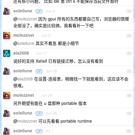
还有些小问题， 比如 ide 里 ctrl s 不能保存当前文件暂时
soleilune
Jun 9
OP
14
@
molezznet
因为 gpui 所有的东西都要自己写，浏览器的馈赠
全部没了，确实是比较搞，我看看补一下吧
molezznet
Jun 9
15
@
soleilune
其实不着急 都是小细节
ala2008
Jun 17
16
说好的支持 Xshell 已有链接迁移，怎么没有看到
soleilune
Jun 18
OP
17
@
ala2008
在设置-连接里，稍微找一下就能看到，这应该不会
很难。
molezznet
Jun 24
18
另外期望有能在 u 盘那种 portable 版本
soleilune
Jun 26
OP
19
@
molezznet
可以先看看 portable runtime
soleilune
Jul 1
OP
20