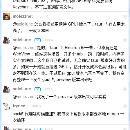
Dropbox / Git / S3 。密码、密钥和 API Key 优先放系统
Keychain ，不写进普通配置文件。
molezznet
Jun 4
4
@
soleilune
怎么看描述更期待 GPUI 版本了，tauri 内存占用太
高了，上来就 200M
soleilune
Jun 4
OP
5
@
molezznet
是的，Tauri 比 Electron 轻一些，但毕竟还是
WebView ，终端这种场景一开多个 tab 、跑一段时间，内存确
实不太理想，这个我自己也试过，无奈确实 tauri 版本好开发的
多，如果一开始就直接选 GPUI ，估计开发成本会高很多，可能
走不到现在这一步。不过现在 gpui 版本也基本写完了，我有空
再整理一下发个 gpui 的 preview 版本出来吧
soleilune
Jun 5
OP
6
@
molezznet
我发了一个 preview 版本出来可以看看
fryrice
Jun 5
7
sock5 代理啥时候能加？我每次下载新版本都要本地 merge 一
次编译
soleilune
Jun 6
OP
8