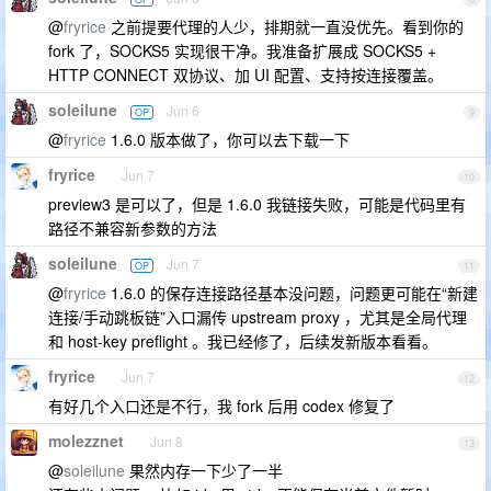
@
fryrice
之前提要代理的人少，排期就一直没优先。看到你的
fork 了，SOCKS5 实现很干净。我准备扩展成 SOCKS5 +
HTTP CONNECT 双协议、加 UI 配置、支持按连接覆盖。
soleilune
Jun 6
OP
9
@
fryrice
1.6.0 版本做了，你可以去下载一下
fryrice
Jun 7
10
preview3 是可以了，但是 1.6.0 我链接失败，可能是代码里有
路径不兼容新参数的方法
soleilune
Jun 7
OP
11
@
fryrice
1.6.0 的保存连接路径基本没问题，问题更可能在“新建
连接/手动跳板链”入口漏传 upstream proxy ，尤其是全局代理
和 host-key preflight 。我已经修了，后续发新版本看看。
fryrice
Jun 7
12
有好几个入口还是不行，我 fork 后用 codex 修复了
molezznet
Jun 8
13
@
soleilune
果然内存一下少了一半