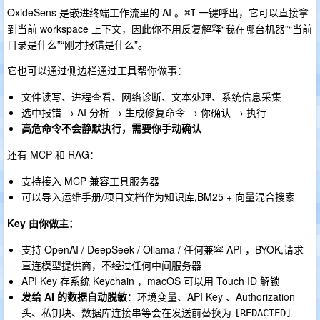
OxideSens 是嵌进终端工作流里的 AI 。
一键呼出，它可以直接拿
⌘I
到当前 workspace 上下文，因此你不用反复解释“我在哪台机器”“当前
目录是什么”“刚才报错是什么”。
它也可以通过侧边栏通过工具帮你做事：
文件读写、进程查看、网络诊断、文本处理、系统信息采集
选中报错 → AI 分析 → 生成修复命令 → 你确认 → 执行
高危命令不会静默执行，需要你手动确认
还有 MCP 和 RAG：
支持接入 MCP 兼容工具服务器
可以导入运维手册/项目文档作为知识库,BM25 + 向量混合搜索
Key 由你做主：
支持 OpenAI / DeepSeek / Ollama / 任何兼容 API ，BYOK,请求
直连模型提供商，不经过任何中间服务器
API Key 存系统 Keychain ，macOS 可以用 Touch ID 解锁
发给 AI 的数据自动脱敏
：环境变量、API Key 、Authorization
头、私钥块、数据库连接串等会在发送前替换为
[REDACTED]