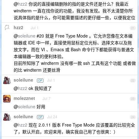
@
hzz2
你说的直接编辑删除的指的是文件还是什么？我最近
windterm 一直在找你说的功能，我没有发现。我不太清楚你所
说具体指的是什么，你可能需要描述的更仔细一些，以便我定位
hzz2
Jul 1
21
@
soleilune
#20 就是 Free Type Mode 。它允许您像在文本编
辑器或 IDE 中一样，直接使用鼠标定位光标、选择文本以及拖
放文字，而在 VI 、Emacs 或 Bash 命令行下都能获得与普通文
本编辑器一致的便利体验。
目前所知除了 windterm 没有哪一款 ssh 工具有这个功能 或者做
的比 windterm 还要丝滑
soleilune
Jul 1
OP
22
@
hzz2
ok 我知道了
molezznet
Jul 7
23
@
soleilune
好用
soleilune
Jul 24
OP
24
@
hzz2
现在 2.0.11 版本 Free Type Mode 应该覆盖的比较完全
了，默认开启，欢迎来用，确实我自己用了也很爽：）