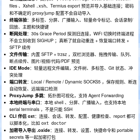
files 、Xshell
、Termius export 预览并导入基础连接；密码
.xsh
和不确定的 proxy/jump 配置不会自动导入
终端体验
：多标签、分屏、广播输入、轻量命令标记、会话录制/
回放、主题和快捷键
断网处理
：30s Grace Period 探测旧连接，WiFi 切换时终端进程
不会立刻收到 SIGHUP ；真断了就自动重连 + 恢复端口转发 +
SFTP 续传
文件传输
：内置 SFTP + trzsz ，双栏浏览器、拖拽传输、队列、
断点续传、图片/视频/代码/PDF 预览
IDE Mode
：轻量远程文件编辑，文件树、多标签、Git 状态、冲
突处理
端口转发
：Local / Remote / Dynamic SOCKS5 ，保存规则、断连
自动恢复、远端端口检测
ProxyJump 多跳
：拓扑图可视化，支持 Agent Forwarding
本地终端与串口
：本地 shell 、分屏、广播输入，也支持本地
serial terminals ，不是只能 SSH
CLI 伴侣 oxt
：连接、会话、转发、配置、健康检查、report 都可
以脚本化，比如
oxt doctor
加密导入导出 .oxide
：连接、转发、设置、快捷命令和 portable
secrets 等一起加密打包