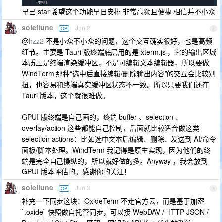
早已 star 希望这个功能早日安排 非常高频且便捷 相信并不小众
soleilune
Jun 2
OP
2
@
hzz2
不是小众不小众的问题，这个交互确实很好，也是高频
细节。主要是 Tauri 版终端底层用的是 xterm.js ，它的输出区域
本质上是终端渲染缓冲区，不是可编辑文本编辑器，所以要做
WindTerm 那种“选中后直接编辑/删除输出内容”的交互会比较别
扭，也容易和终端真实缓冲区状态不一致。所以只要我们还在
Tauri 版本，这个就很难做。
GPUI 版终端是自己画的，终端 buffer 、selection 、
overlay/action 这些都能自己控制，后面就比较适合做这类
selection actions：比如选中文本后编辑、删除、发送到 AI/命令
面板/脚本处理。WindTerm 我记得是原生实现，因为他们的终
端是完全自己操纵的，所以就好做的多。Anyway ，我会放到
GPUI 版本评估的。感谢你的关注！
soleilune
Jun 3
OP
3
补充一下同步这块：OxideTerm 不走官方云，而是基于加密
`.oxide` 快照做自托管同步，可以接 WebDAV / HTTP JSON /