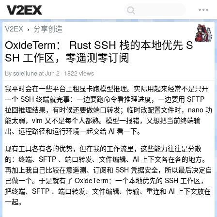
V2EX
分享创造
›
OxideTerm： Rust SSH 栈的本地优先 S
SH 工作区，零遥测零订阅
By
soleilune
at Jun 2 · 1822 views
我平时会在一些平台上租显卡跑模型推理。实际用起来经常不是只开
一个 SSH 终端就完事：一边要跑命令看推理进度，一边要用 SFTP
拉回推理结果，有时候还要做端口转发；临时改配置文件时，nano 功
能太弱，vim 又不是每个人都熟。模型一报错，又想把当前终端输
出、远程路径和运行环境一起交给 AI 看一下。
现有工具各有各的优势，但在我的工作流里，这些能力往往是分散
的：终端、SFTP 、端口转发、文件编辑、AI 上下文各在各的地方。
再加上我自己比较在意遥测、订阅和 SSH 凭据安全，所以最后决定自
己做一个。于是就有了 OxideTerm：一个本地优先的 SSH 工作区，
把终端、SFTP 、端口转发、文件编辑、传输、重连和 AI 上下文放在
一起。