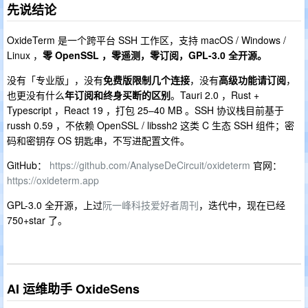
先说结论
OxideTerm 是一个跨平台 SSH 工作区，支持 macOS / Windows /
Linux ，
零 OpenSSL ，零遥测，零订阅，GPL-3.0 全开源。
没有「专业版」，没有
免费版限制几个连接
，没有
高级功能请订阅
，
也更没有什么
年订阅和终身买断的区别
。Tauri 2.0 ，Rust +
Typescript ，React 19 ，打包 25–40 MB 。SSH 协议栈目前基于
russh 0.59 ，不依赖 OpenSSL / libssh2 这类 C 生态 SSH 组件；密
码和密钥存 OS 钥匙串，不写进配置文件。
GitHub：
https://github.com/AnalyseDeCircuit/oxideterm
官网：
https://oxideterm.app
GPL-3.0 全开源，上过
阮一峰科技爱好者周刊
，迭代中，现在已经
750+star 了。
AI 运维助手 OxideSens