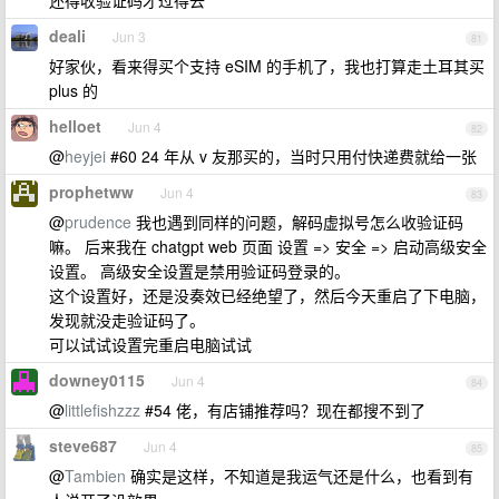
还得收验证码才过得去
deali
Jun 3
81
好家伙，看来得买个支持 eSIM 的手机了，我也打算走土耳其买
plus 的
helloet
Jun 4
82
@
heyjei
#60 24 年从 v 友那买的，当时只用付快递费就给一张
prophetww
Jun 4
83
@
prudence
我也遇到同样的问题，解码虚拟号怎么收验证码
嘛。 后来我在 chatgpt web 页面 设置 => 安全 => 启动高级安全
设置。 高级安全设置是禁用验证码登录的。
这个设置好，还是没奏效已经绝望了，然后今天重启了下电脑，
发现就没走验证码了。
可以试试设置完重启电脑试试
downey0115
Jun 4
84
@
littlefishzzz
#54 佬，有店铺推荐吗？现在都搜不到了
steve687
Jun 4
85
@
Tambien
确实是这样，不知道是我运气还是什么，也看到有