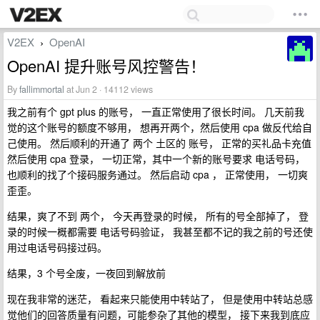
V2EX
OpenAI
›
OpenAI 提升账号风控警告！
By
fallimmortal
at Jun 2 · 14112 views
我之前有个 gpt plus 的账号， 一直正常使用了很长时间。 几天前我
觉的这个账号的额度不够用， 想再开两个，然后使用 cpa 做反代给自
己使用。 然后顺利的开通了 两个 土区的 账号， 正常的买礼品卡充值
然后使用 cpa 登录， 一切正常，其中一个新的账号要求 电话号码，
也顺利的找了个接码服务通过。 然后启动 cpa ， 正常使用， 一切爽
歪歪。
结果，爽了不到 两个， 今天再登录的时候， 所有的号全部掉了， 登
录的时候一概都需要 电话号码验证， 我甚至都不记的我之前的号还使
用过电话号码接过码。
结果，3 个号全废，一夜回到解放前
现在我非常的迷茫， 看起来只能使用中转站了， 但是使用中转站总感
觉他们的回答质量有问题，可能参杂了其他的模型， 接下来我到底应