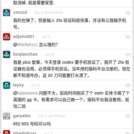
取消掉. 就是需要家宽.
crocoii
Jun 2 via Android
49
我的也弹了，但是输入 2fa 验证码就完事，并没有让我输手机
号。
zdjohn001
Jun 2
50
@
littlefishzzz
怎么搜的？
boqianchao
Jun 2
51
我是 plus 套餐，今天登录 codex 要手机验证了，我开了 2fa 验
证器也没用，必须得手机验证。当年用的接码平台注册的，现在
都不知道咋办，这 20 刀可能要打水漂了。
layxy
Jun 2
52
@
lujiaosama
问题不大，前段时间刚买了个 esim 实体卡搞了个
英国的 gg 卡，有需求可以自己搞一个，接码平台我没敢用，就
怕二验
garyalen
Jun 2 via iPhone
53
852 853 号码可以吗
littlefishzzz
Jun 2
54