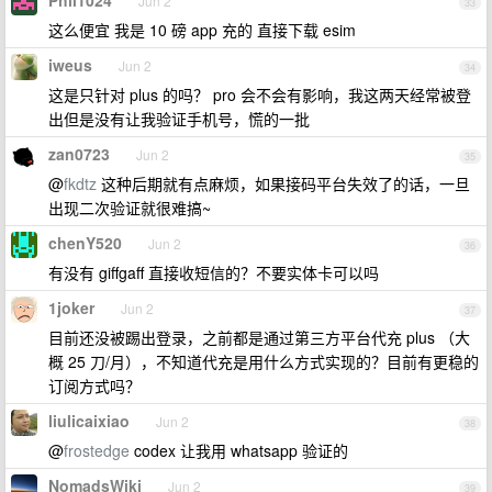
Phil1024
Jun 2
33
这么便宜 我是 10 磅 app 充的 直接下载 esim
iweus
Jun 2
34
这是只针对 plus 的吗？ pro 会不会有影响，我这两天经常被登
出但是没有让我验证手机号，慌的一批
zan0723
Jun 2
35
@
fkdtz
这种后期就有点麻烦，如果接码平台失效了的话，一旦
出现二次验证就很难搞~
chenY520
Jun 2
36
有没有 giffgaff 直接收短信的？不要实体卡可以吗
1joker
Jun 2
37
目前还没被踢出登录，之前都是通过第三方平台代充 plus （大
概 25 刀/月），不知道代充是用什么方式实现的？目前有更稳的
订阅方式吗？
liulicaixiao
Jun 2
38
@
frostedge
codex 让我用 whatsapp 验证的
NomadsWiki
Jun 2
39