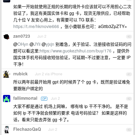
如果一开始就使用正规的长期的境外卡应该就可以不用担心二次
验证了，我这有美国实体卡和 gg 卡，现货无限供应，已经帮助
几十位 V 友安心用上，有需要可以 TG 联系：
https://t.me/hkmovie666
，张小聋联系也可：aGttb3ZpZTY=
zan0723
Jun 2
40
@
OHyn
@
JYii
@
yjxjn
别着急，关于验证、注册接收验证码的问
题可以看这里:
https://www.guokezhihui.com/buy/176
，提供外
国实体手机号码接收短信验证，可延期~不过要注意，一定要 IP
干净！
rrubick
Jun 2 via iPhone
41
所以两年前最开始用 gpt 的时候弄了个 gg 卡，既然是验证难免
要跟账户绑定的
fallimmortal
Jun 2
OP
42
大家不都是通过 机场上网嘛， 哪有啥 ip 干不干净的。 是不是
如何 ip 不干净就会频繁的要求 电话号码验证？ 如果是这样的
话，看来只能去弄张 gg 卡了。
FlechazoQaQ
Jun 2
43