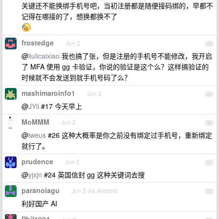
关键还不能换绑手机号吧，当初注册都是随便接码绑的，早都不
记得在哪接的了，想换都换不了
frostedge
Jun 2
28
@
liulicaixiao
我也搞了张，但是注册的手机号不能修改，我开启
了 MFA 使用 gg 卡验证，你说的验证是这个么？这样搞验证的
时候就不会发送到就手机号码了么？
mashimaroinfo1
Jun 2
29
@
JYii
#17 今天早上
MoMMM
Jun 2
30
@
iweus
#26 这种大概率是你之前没有绑定过手机号，重新绑定
就行了。
prudence
Jun 2
31
@
yjxjn
#24 英国信封 gg 这种关键词去搜
paranoiagu
Jun 2 via Android
32
利好国产 AI