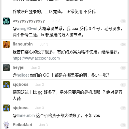
谷歌账户登录的，土区充值。 正常使用 不反代
wryyyyyyyyyyyy
Jun 3
58
@
wang93wei
大概率没关系，我 cpa 反代 3 个号，老号没事，
两个新号二验，ip 都是用的万人骑节点。
flaneurbin
Jun 3
59
我苦口婆心的说了很多，有好的方案为啥不使用，继续推荐。
https://www.accioone.com
heyjei
Jun 3
60
@
helloet
你们的 GG 卡都是在哪里买的啊，多少一张？
sjqboss
Jun 3
61
德国沃达丰比 gg 好多了，另外只要用的是机场那 IP 绝对是万
人骑
sjqboss
Jun 3
62
@
flaneurbin
这个价格孩子都大过娘了，不如 vps
ReikoMari
Jun 3
63