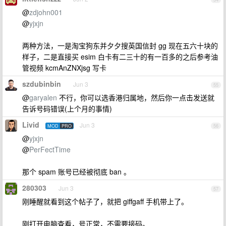
@
zdjohn001
@
yjxjn
两种方法，一是淘宝狗东并夕夕搜英国信封 gg 现在五六十块的
样子，二是直接买 esim 白卡有二三十的有一百多的之后参考油
管视频 kcmAnZNXjsg 写卡
szdubinbin
Jun 3
55
@
garyalen
不行，你可以选香港归属地，然后你一点击发送就
告诉号码错误(上个月的事情)
Livid
Jun 3
MOD
PRO
56
@
yjxjn
@
PerFectTime
那个 spam 账号已经被彻底 ban 。
280303
Jun 3
57
刚睡醒就看到这个帖子了，就把 giffgaff 手机带上了。
刚打开电脑查看，号正常，不需要接码。