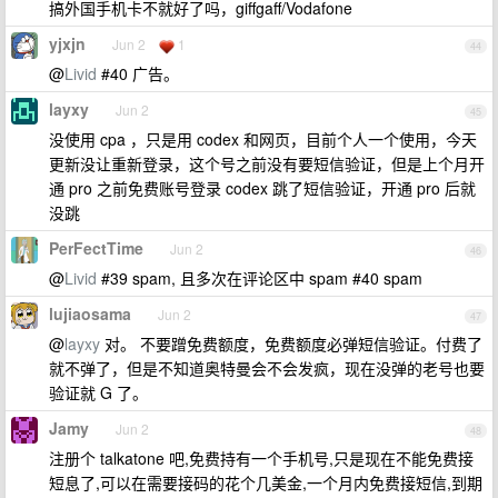
搞外国手机卡不就好了吗，giffgaff/Vodafone
yjxjn
Jun 2
1
44
@
Livid
#40 广告。
layxy
Jun 2
45
没使用 cpa ，只是用 codex 和网页，目前个人一个使用，今天
更新没让重新登录，这个号之前没有要短信验证，但是上个月开
通 pro 之前免费账号登录 codex 跳了短信验证，开通 pro 后就
没跳
PerFectTime
Jun 2
46
@
Livid
#39 spam, 且多次在评论区中 spam #40 spam
lujiaosama
Jun 2
47
@
layxy
对。 不要蹭免费额度，免费额度必弹短信验证。付费了
就不弹了，但是不知道奥特曼会不会发疯，现在没弹的老号也要
验证就 G 了。
Jamy
Jun 2
48
注册个 talkatone 吧,免费持有一个手机号,只是现在不能免费接
短息了,可以在需要接码的花个几美金,一个月内免费接短信,到期