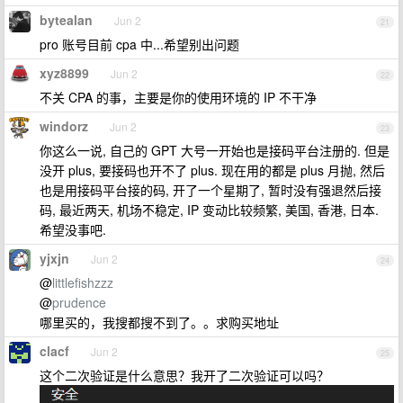
bytealan
Jun 2
21
pro 账号目前 cpa 中...希望别出问题
xyz8899
Jun 2
22
不关 CPA 的事，主要是你的使用环境的 IP 不干净
windorz
Jun 2
23
你这么一说, 自己的 GPT 大号一开始也是接码平台注册的. 但是
没开 plus, 要接码也开不了 plus. 现在用的都是 plus 月抛, 然后
也是用接码平台接的码, 开了一个星期了, 暂时没有强退然后接
码, 最近两天, 机场不稳定, IP 变动比较频繁, 美国, 香港, 日本.
希望没事吧.
yjxjn
Jun 2
24
@
littlefishzzz
@
prudence
哪里买的，我搜都搜不到了。。求购买地址
clacf
Jun 2
25
这个二次验证是什么意思？我开了二次验证可以吗？