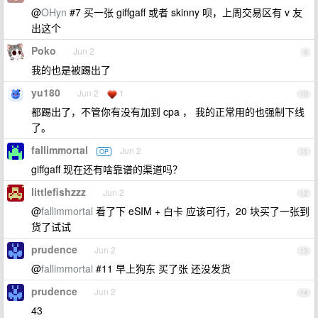
@
OHyn
#7 买一张 giffgaff 或者 skinny 呗，上周交易区有 v 友
出这个
Poko
Jun 2
9
我的也是被踢出了
yu180
Jun 2
1
10
都踢出了，不管你有没有加到 cpa ， 我的正常用的也强制下线
了。
fallimmortal
Jun 2
OP
11
giffgaff 现在还有啥靠谱的渠道吗？
littlefishzzz
Jun 2
12
@
fallimmortal
看了下 eSIM + 白卡 应该可行，20 块买了一张到
货了试试
prudence
Jun 2
13
@
fallimmortal
#11 早上狗东 买了张 还没发货
prudence
Jun 2
14
43