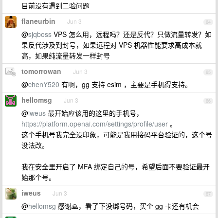
目前没有遇到二验问题
flaneurbin
Jun 3
64
@
sjqboss
VPS 怎么用，远程吗？还是反代？只做流量转发？如
果反代涉及到封号，如果远程对 VPS 机器性能要求高成本就
高，如果纯流量转发一样封号
tomorrowan
Jun 3
65
@
chenY520
有啊，gg 支持 esim ，主要是手机得支持。
hellomsg
Jun 3
66
@
iweus
最开始应该用的这里的手机号，
https://platform.openai.com/settings/profile/user
。
这个手机号我完全没印象，可能是我用接码平台验证的，这个号
没法改。
我在安全里开启了 MFA 绑定自己的号，希望后面不要验证最开
始那个号。
iweus
Jun 3
67
@
hellomsg
感谢🙏，看了下没绑号码，买个 gg 卡还有机会