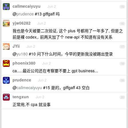
callmecaiyuyu
Jun 2
15
@
prudence
#13 giffgaff 吗
yjw06282
Jun 2
16
我也是今天被要二次验证, 这个 plus 号都用了一年多了, 但是之
前是裸 codex,. 前两天加了个 new-api 不知道有没有关系
JYii
Jun 2
17
@
yu180
#10 问下什么时间，今早的更新我没被踢出登录
phoenix380
Jun 2
18
ca.....最近公司还在考察要不要上 gpt business...
prudence
Jun 2
19
@
callmecaiyuyu
#15 是的，giffgaff 43 空白
tengxun
Jun 2
20
正常用,不 cpa 就没事