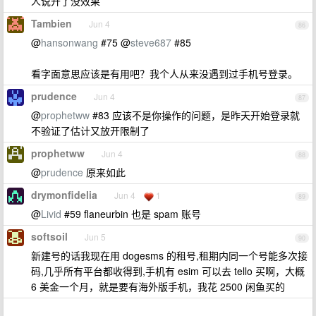
人说开了没效果
Tambien
Jun 4
86
@
hansonwang
#75 @
steve687
#85
看字面意思应该是有用吧？我个人从来没遇到过手机号登录。
prudence
Jun 4
87
@
prophetww
#83 应该不是你操作的问题，是昨天开始登录就
不验证了估计又放开限制了
prophetww
Jun 4
88
@
prudence
原来如此
drymonfidelia
Jun 4
1
89
@
Livid
#59 flaneurbin 也是 spam 账号
softsoil
Jun 5
90
新建号的话我现在用 dogesms 的租号,租期内同一个号能多次接
码,几乎所有平台都收得到,手机有 esim 可以去 tello 买啊，大概
6 美金一个月，就是要有海外版手机，我花 2500 闲鱼买的