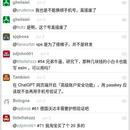
gheiisiei
Jun 3
68
@
prudence
我也是不能换绑手机号，直接废了
gheiisiei
Jun 3
69
@
fkdtz
是啊，这个号直接废了
sjqboss
Jun 3
70
@
flaneurbin
vps 是为了搭梯子，并不是转发
zdjohn001
Jun 3
71
@
littlefishzzz
#54 兄弟牛逼，研究下，那种几块钱的小白卡也能
写 esim ，可以用吗？
Tambien
Jun 3
72
在 ChatGPT 网页端开启「高级账户安全功能」，用 passkey 应
该就不会再用手机号验证了。
Bologna
Jun 3
73
@
sjqboss
#61 德国沃达丰需要护照验证吧
littlefishzzz
Jun 3
74
@
zdjohn001
#71 我淘宝买了个 20 多的