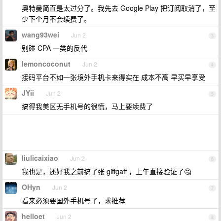
奥特曼简直是太过分了。我先去 Google Play 把订阅取消了，至
少下个月不会续费了。
wang93wei
Jun 2
3
别碰 CPA 一类的反代
lemoncoconut
Jun 2
4
接码平台不如一张境外手机卡来得实在 成本不高 早买早享受
JYii
Jun 2
5
搞得我美区无手机号的很慌，马上要续费了
liulicaixiao
Jun 2
6
我也是，还好我之前搞了张 giffgaff ，上午直接验证了🤔
OHyn
Jun 2
7
看来必须要国外手机号了，求推荐
helloet
Jun 2
8