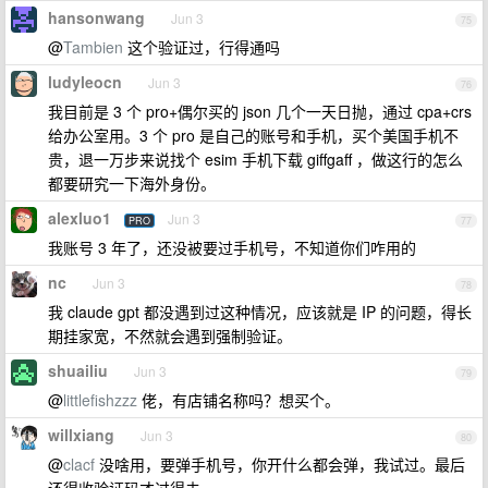
hansonwang
Jun 3
75
@
Tambien
这个验证过，行得通吗
ludyleocn
Jun 3
76
我目前是 3 个 pro+偶尔买的 json 几个一天日抛，通过 cpa+crs
给办公室用。3 个 pro 是自己的账号和手机，买个美国手机不
贵，退一万步来说找个 esim 手机下载 giffgaff ，做这行的怎么
都要研究一下海外身份。
alexluo1
Jun 3
PRO
77
我账号 3 年了，还没被要过手机号，不知道你们咋用的
nc
Jun 3
78
我 claude gpt 都没遇到过这种情况，应该就是 IP 的问题，得长
期挂家宽，不然就会遇到强制验证。
shuailiu
Jun 3
79
@
littlefishzzz
佬，有店铺名称吗？想买个。
willxiang
Jun 3
80
@
clacf
没啥用，要弹手机号，你开什么都会弹，我试过。最后