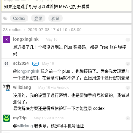
如果还是跳手机号可以试着把 MFA 也打开看看
Codex
登录
验证
23 replies
•
2026-07-08 17:41:10 +08:00
longxinglink
May 16
1
最近撸了几十个都没遇到过 Plus 弹接码，都是 Free 账户弹接
码
scf2024
May 16
OP
2
@
longxinglink
我之前一个 plus ，也弹接码了。后来我发现添加
一个通讯密钥，在登录时候就不弹了，直接用这个通行密钥登录
willxiang
May 16 via Android
3
没用的，我的设置了通行密钥，也是要弹手机号验证的，我做过
测试了。
最终解决方案还是得短信验证一下才能登录 codex
myTrip
May 16 via iPhone
4
@
willxiang
我也是，还是得手机号验证