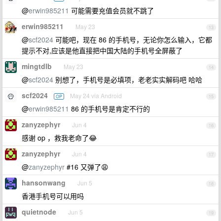
@
erwin985211
可能需要充值会员就不跳了
erwin985211
May 23
13
@
scf2024
可能吧，现在 86 的手机号，无论你怎么输入，它都
提示不对,应该是他直接把中国大陆的手机号全屏蔽了
mingtdlb
May 23
14
@
scf2024
别想了，手机号是必填项，老老实实解码吧 哈哈
scf2024
May 24 via Android
OP
15
@
erwin985211
86 的手机号是肯定不行的
zanyzephyr
Jun 4
16
感谢 op ，救我老命了😂
zanyzephyr
Jun 4
17
@
zanyzephyr
#16 又弹了😩
hansonwang
Jun 5
18
香港手机号可以用吗
quietnode
Jun 5
19