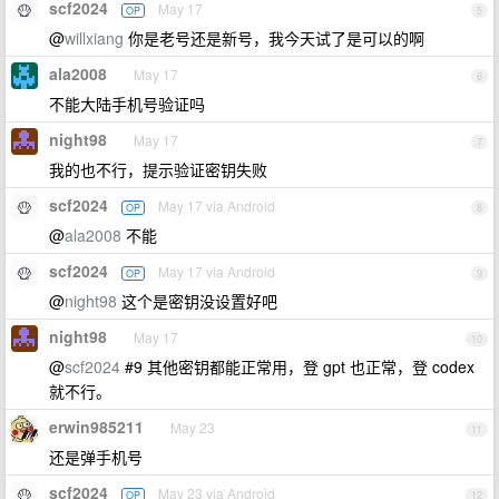
scf2024
May 17
OP
5
@
willxiang
你是老号还是新号，我今天试了是可以的啊
ala2008
May 17
6
不能大陆手机号验证吗
night98
May 17
7
我的也不行，提示验证密钥失败
scf2024
May 17 via Android
OP
8
@
ala2008
不能
scf2024
May 17 via Android
OP
9
@
night98
这个是密钥没设置好吧
night98
May 17
10
@
scf2024
#9 其他密钥都能正常用，登 gpt 也正常，登 codex
就不行。
erwin985211
May 23
11
还是弹手机号
scf2024
May 23 via Android
OP
12