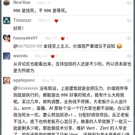
NewYear
May 12
30
996 是找死，不 996 是等死。
Timzzzzz
May 12
1
31
好死！
hasayake97
May 13
3
32
@
ldx78203199
金钱至上主义，价值观严重错位不自知
watzds
May 13
2
33
从评论区也能看出来，支持加班的人还是不少的，所以资本家也
是为所欲为
applepanc
May 13
34
@
Rickkkkkkk
没有假设，上层建筑就是会把压力、价值观传导
到底层执行的，都能提出 996 好事的观点，能有什么大局观
呢。呆过几年，架构调整，业务线不停换，大老板什么火追什
么，scrm 、直播、AI 那些个没一个行大家也都不说破。办公室
政治死水一坨，要么熬加班添+1 ，分配好绩效项目。反正老板
不当人，底下也哄老板开心混日子。做事的人早就换了一批又一
批能剩多少呢，那批做技术分享、维护 Vant 、Zent 的人早走
了，现在还能用的撑死了只有 Vant ，还是因为老大哥责任心强