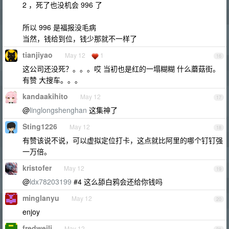
2 ，死了也没机会 996 了
所以 996 是福报没毛病
当然，钱给到位，钱少那就不一样了
tianjiyao
May 12
1
16
这公司还没死？。。。哎 当初也是红的一塌糊糊 什么蘑菇街。
有赞 大搜车。。。
kandaakihito
May 12
17
@
linglongshenghan
这集神了
Sting1226
May 12
18
有赞该说不说，可以虚拟定位打卡，这点就比阿里的哪个钉钉强
一万倍。
kristofer
May 12
19
@
ldx78203199
#4 这么舔白鸦会还给你钱吗
minglanyu
May 12
20
enjoy
fredweili
May 12