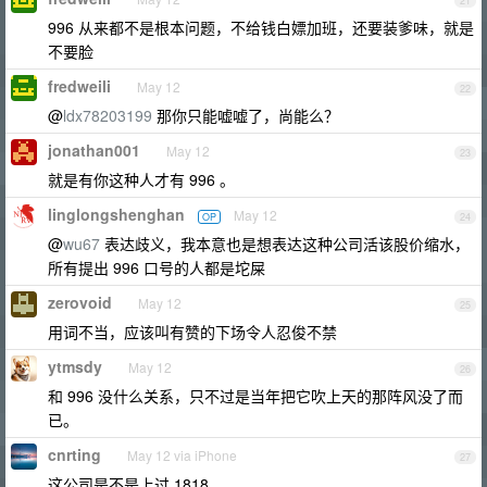
21
996 从来都不是根本问题，不给钱白嫖加班，还要装爹味，就是
不要脸
fredweili
May 12
22
@
ldx78203199
那你只能嘘嘘了，尚能么？
jonathan001
May 12
23
就是有你这种人才有 996 。
linglongshenghan
May 12
OP
24
@
wu67
表达歧义，我本意也是想表达这种公司活该股价缩水，
所有提出 996 口号的人都是坨屎
zerovoid
May 12
25
用词不当，应该叫有赞的下场令人忍俊不禁
ytmsdy
May 12
26
和 996 没什么关系，只不过是当年把它吹上天的那阵风没了而
已。
cnrting
May 12 via iPhone
27
这公司是不是上过 1818