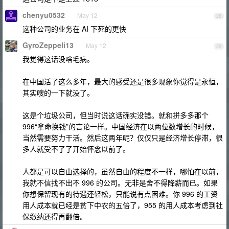
chenyu0532
May 12
28
这种公司的业务在 AI 下死的更快
GyroZeppeli13
May 12
29
我觉得这话没啥毛病。
在中国活了这么多年，最大的感受还是很多现象你觉得是永恒，
其实嗖的一下就没了。
这是个垃圾公司，但当时说这话确实没错。就和拼多多那个
996“拿命换钱”的言论一样。中国经济在以两位数增长的时候，
当然需要努力干活。然后这两年呢？仅仅只是经济增长停滞，很
多人就受不了了开始怀念以前了。
人都是可以自由选择的，虽然自由的程度不一样，哪怕在以前，
我就不信找不出不 996 的公司。无非是舍不得降薪而已。如果
你想保留现有的待遇还轻松，只能说有点困难。你 996 的工资
用人成本就已经是贫下中农的五倍了，955 的用人成本考虑到社
保缴纳还得再翻倍。