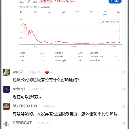
wu67
May 12
8
2
垃圾公司的垃圾言论有什么好唏嘘的?
orion1
May 12
3
现在可以抄底吗
ldx78203199
May 12
4
有啥唏嘘的，人家再差也是财务自由，怎么也轮不到你唏嘘
CEBBCAT
May 12
5