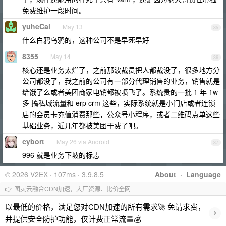
免费维护一段时间。
yuheCai
May 13
35
什么白鸦乌鸦的，这种公司不是早死早好
8355
May 14
36
核心还是业务太烂了，之前那波裁员把人都裁没了，很多地方分
公司都没了，我之前的公司有一部分代理销售的业务，销售就是
给饿了么或者美团商家电销都被喷飞了。系统贵的一批 1 年 1w
多 搞私域流量和 erp crm 这些，实际系统就是小门店或者连锁
店的会员卡充值消费那些，公众号小程序，或者二维码点单这些
基础业务，近几年都被美团干费了吧。
cybort
May 26 via Android
37
996 就是业务下坡的标志
© 2026 V2EX · 107ms · 3.9.8.5
About
·
Language
👉 图灵云融合CDN加速，大厂资源、比价全网
以最低的价格，满足您对CDN加速的所有需求🚀 免请求费，
›
并提供安全防护功能，仅计费正常流量💰