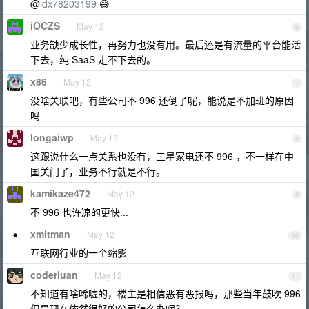
@
ldx78203199
😅
iOCZS
May 12
6
业务缺少成长性，再努力也没有用。最后还是有流量的平台能活
下去，纯 SaaS 走不下去的。
x86
May 12
7
没啥关联吧，有些公司不 996 还倒了呢，能说是不加班的原因
吗
longaiwp
May 12
8
这跟说什么一点关系也没有，三星家电还不 996 ，不一样在中
国关门了，业务不行就是不行。
kamikaze472
May 12
9
不 996 也许凉的更快...
xmitman
May 12
10
互联网行业的一个缩影
coderluan
May 12
11
不知道有啥唏嘘的，楼主是相信恶有恶报吗，那些当年鼓吹 996
但是现在依然很好的公司怎么办呢？