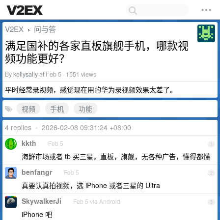
V2EX
问与答
›
满足国补的各家直板旗舰手机，哪款视
频功能更好？
By
kellysally
at Feb 5 · 1551 views
平时经常录视频，感觉现在用的华为录视频效果太差了。
视频
手机
功能
4 replies
•
2026-02-08 09:31:24 +08:00
kkth
Feb 5
1
海鲜市场或者 tb 买三星，直板，旗舰，无各种广告，懂得都懂
benfangr
Feb 5
2
真要认真拍视频，选 iPhone 或者三星的 Ultra
SkywalkerJi
Feb 5 via Android
3
iPhone 吧