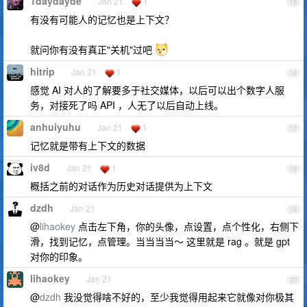
1daydayde
Jan 21
1
15
有没有可能人的记忆也是上下文？
就问你有没有真正"关机"过吧
hitrip
Jan 21
1
16
感觉 AI 对人的了解要多于社交媒体，以后可以出个数字人服
务，对接死了吗 API ，人无了以后自动上线。
anhuiyuhu
Jan 21
1
17
记忆就是带有上下文的数据
iv8d
Jan 21
1
18
概括之前的对话作为历史对话提供为上下文
dzdh
Jan 21
19
@
lihaokey
点击左下角，你的头像，点设置，点个性化，右侧下
滑，找到记忆，点管理。当当当当～ 这里就是 rag 。就是 gpt
对你的印象。
lihaokey
Jan 21
20
@
dzdh
我没觉得啥不好的，至少我觉得用起来它就像对你极其