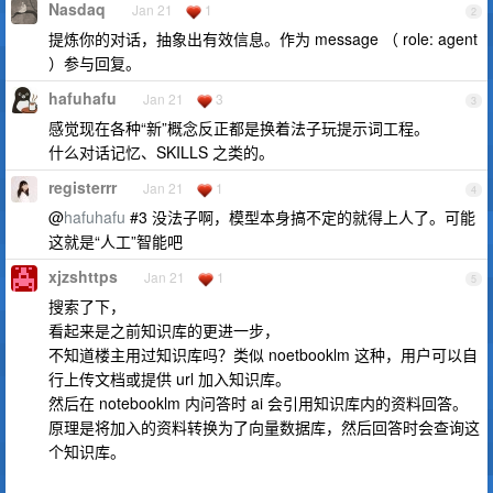
Nasdaq
Jan 21
1
2
提炼你的对话，抽象出有效信息。作为 message （ role: agent
）参与回复。
hafuhafu
Jan 21
3
3
感觉现在各种“新”概念反正都是换着法子玩提示词工程。
什么对话记忆、SKILLS 之类的。
registerrr
Jan 21
1
4
@
hafuhafu
#3 没法子啊，模型本身搞不定的就得上人了。可能
这就是“人工”智能吧
xjzshttps
Jan 21
1
5
搜索了下，
看起来是之前知识库的更进一步，
不知道楼主用过知识库吗？类似 noetbooklm 这种，用户可以自
行上传文档或提供 url 加入知识库。
然后在 notebooklm 内问答时 ai 会引用知识库内的资料回答。
原理是将加入的资料转换为了向量数据库，然后回答时会查询这
个知识库。