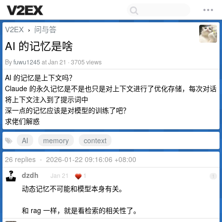
V2EX
问与答
›
AI 的记忆是啥
By
fuwu1245
at Jan 21 · 3705 views
AI 的记忆是上下文吗？
Claude 的永久记忆是不是也只是对上下文进行了优化存储，每次对话
将上下文注入到了提示词中
深一点的记忆应该是对模型的训练了吧？
求佬们解惑
AI
memory
context
26 replies
•
2026-01-22 09:16:06 +08:00
dzdh
Jan 21
1
1
动态记忆不可能和模型本身有关。
和 rag 一样，就是看检索的相关性了。