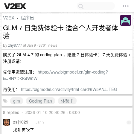
V2EX
程序员
›
GLM 7 日免费体验卡 适合个人开发者体
验
By
zhy8777
at Jan 9 · 3761 views
购买了 GLM-4.7 的 coding plan ，赠送 7 日体验卡： 7 天免费体验 +
注册邀请：
先使用邀请注册：
https://www.bigmodel.cn/glm-coding?
ic=BN7DKK4W0W
再使用：
https://bigmodel.cn/activity/trial-card/6W5ANJJTEG
glm
Coding Plan
体验卡
8 replies
•
2026-01-10 20:40:26 +08:00
zsj1029
Jan 9
1
求别再吹了