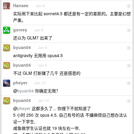
Hansee
Jan 9
2
实际用下来比起 sonnet4.5 都还是有一定的差距的。主要是幻想
严重。
gorvey
Jan 9
3
还以为 GLM7 出来了
byuan04
Jan 9
4
antigravity 无限用 opus4.5
byuan04
Jan 9
5
不过 GLM 打新赚了几千 还是感恩的
pheyer
Jan 10
6
@
byuan04
你确定无限？
byuan04
Jan 10
7
@
pheyer
这都多久了... 你搜下不就知道了
5 小时 250 次 opus 4.5, 自己有号的话 不嫌麻烦自己想办法认
证一下学生,
咸鱼做学生认证也就 19 块左右一年,